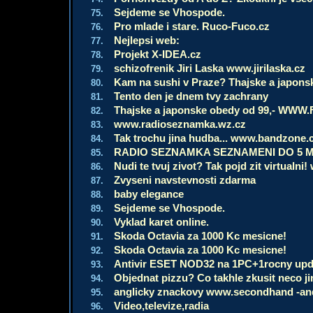
Sejdeme se Vhospode.
75.
Pro mlade i stare. Ruco-Fuco.cz
76.
Nejlepsi web:
77.
Projekt X-IDEA.cz
78.
schizofrenik Jiri Laska www.jirilaska.cz
79.
Kam na sushi v Praze? Thajske a japon
80.
Tento den je dnem tvy zachrany
81.
Thajske a japonske obedy od 99,- WWW
82.
www.radioseznamka.wz.cz
83.
Tak trochu jina hudba... www.bandzone.
84.
RADIO SEZNAMKA SEZNAMENI DO 5 
85.
Nudi te tvuj zivot? Tak pojd zit virtualni
86.
Zvyseni navstevnosti zdarma
87.
baby elegance
88.
Sejdeme se Vhospode.
89.
Vyklad karet online.
90.
Skoda Octavia za 1000 Kc mesicne!
91.
Skoda Octavia za 1000 Kc mesicne!
92.
Antivir ESET NOD32 na 1PC+1rocny upd
93.
Objednat pizzu? Co takhle zkusit neco 
94.
anglicky znackovy www.secondhand -an
95.
Video,televize,radia
96.