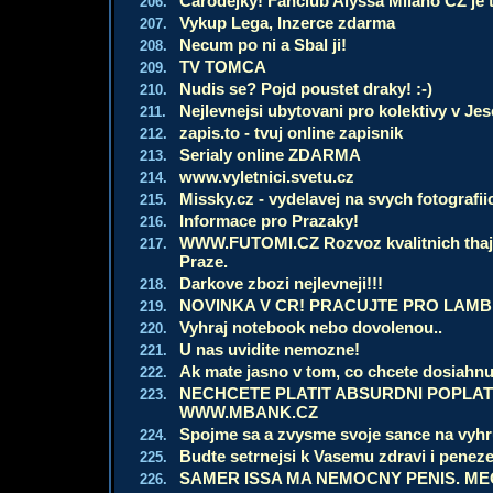
Carodejky! Fanclub Alyssa Milano CZ je 
206.
Vykup Lega, Inzerce zdarma
207.
Necum po ni a Sbal ji!
208.
TV TOMCA
209.
Nudis se? Pojd poustet draky! :-)
210.
Nejlevnejsi ubytovani pro kolektivy v Je
211.
zapis.to - tvuj online zapisnik
212.
Serialy online ZDARMA
213.
www.vyletnici.svetu.cz
214.
Missky.cz - vydelavej na svych fotografii
215.
Informace pro Prazaky!
216.
WWW.FUTOMI.CZ Rozvoz kvalitnich thajsk
217.
Praze.
Darkove zbozi nejlevneji!!!
218.
NOVINKA V CR! PRACUJTE PRO LAMB
219.
Vyhraj notebook nebo dovolenou..
220.
U nas uvidite nemozne!
221.
Ak mate jasno v tom, co chcete dosiahn
222.
NECHCETE PLATIT ABSURDNI POPLA
223.
WWW.MBANK.CZ
Spojme sa a zvysme svoje sance na vyhr
224.
Budte setrnejsi k Vasemu zdravi i pene
225.
SAMER ISSA MA NEMOCNY PENIS. ME
226.