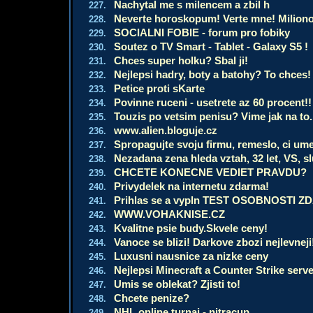
Nachytal me s milencem a zbil h
227.
Neverte horoskopum! Verte mne! Milion
228.
SOCIALNI FOBIE - forum pro fobiky
229.
Soutez o TV Smart - Tablet - Galaxy S5 !
230.
Chces super holku? Sbal ji!
231.
Nejlepsi hadry, boty a batohy? To chces! 
232.
Petice proti sKarte
233.
Povinne ruceni - usetrete az 60 procent!!
234.
Touzis po vetsim penisu? Vime jak na to.
235.
www.alien.bloguje.cz
236.
Spropagujte svoju firmu, remeslo, ci um
237.
Nezadana zena hleda vztah, 32 let, VS, sl
238.
CHCETE KONECNE VEDIET PRAVDU?
239.
Privydelek na internetu zdarma!
240.
Prihlas se a vypln TEST OSOBNOSTI ZDA
241.
WWW.VOHAKNISE.CZ
242.
Kvalitne psie budy.Skvele ceny!
243.
Vanoce se blizi! Darkove zbozi nejlevneji
244.
Luxusni nausnice za nizke ceny
245.
Nejlepsi Minecraft a Counter Strike ser
246.
Umis se oblekat? Zjisti to!
247.
Chcete penize?
248.
NHL online turnaj - nitracup
249.