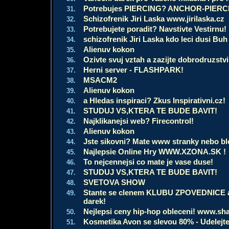
Potrebujes PIERCING? ANCHOR-PIERC
31.
Schizofrenik Jiri Laska www.jirilaska.cz
32.
Potrebujete poradit? Navstivte Vestirnu!
33.
schizofrenik Jiri Laska kdo leci dusi Buh
34.
Alienuv kokon
35.
Ozivte svuj vztah a zazijte dobrodruzstvi.
36.
Herni server - FLASHPARK!
37.
MSACM2
38.
Alienuv kokon
39.
a Hledas inspiraci? Zkus Inspirativni.cz!
40.
STUDUJ VS,KTERA TE BUDE BAVIT!
41.
Najklikanejsi web? Firecontrol!
42.
Alienuv kokon
43.
Jste sikovni? Mate www stranky nebo blo
44.
Najlepsie Online Hry WWW.XZONA.SK !
45.
To nejcennejsi co mate je vase duse!
46.
STUDUJ VS,KTERA TE BUDE BAVIT!
47.
SVETOVA SHOW
48.
Stante se clenem KLUBU ZPOVEDNICE a u
49.
darek!
Nejlepsi ceny hip-hop obleceni! www.sh
50.
Kosmetika Avon se slevou 80% - Udelejte
51.