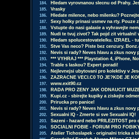
Hledam vyrovnanou slecnu od Prahy. Jestli
184.
Vrasky
185.
Hledate milence, nebo milenku? Poznejte
186.
Sexy holky prinasi usmev na rty. Pouze 
187.
Vstupte do nasi galaxie a vyhravejte nem
188.
Nudi te tvuj zivot? Tak pojd zit virtualni
189.
Hledam spolucestovatele/ku. IZRAEL - turi
190.
Stve Vas neco? Piste bez cenzury. Bonz.
191.
Nevis si rady? Neves hlavu a zkus novy p
192.
*** VYHRAJ *** Playstation 4, iPhone, No
193.
Trable s laskou? Expert poradi!
194.
Nejlevnejsi ubytovani pro kolektivy v Je
195.
ZAZRACNE VECI.C0 TO JE?KDE JE KO
196.
www.exit90.cz
197.
RADA PRO ZENY JAK ODNAUCIT MUZ
198.
Kupi.cz - sbirejte kupiky a ziskejte odm
199.
Prirucka pro panice!
200.
Nevis si rady? Neves hlavu a zkus novy p
201.
Sexualni IQ - Zmerte si sve Sexualni IQ!
202.
Sazeni - hazard nebo PRILEZITOST pro od
203.
SOCIALNI FOBIE - FORUM PRO FOBIK
204.
Atelier Tichoslapek - originalni tricka a b
205.