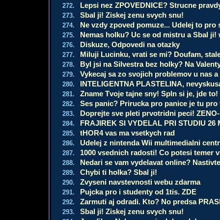
Lepsi nez ZPOVEDNICE? Strucne pravdy o 
272.
Sbal ji! Ziskej zenu svych snu!
273.
Ne vzdy zpoved pomuze... Udelej to pro 
274.
Nemas holku? Uc se od mistru a Sbal ji!
275.
Diskuze, Odpovedi na otazky
276.
Miluji Lucinku, vrati se mi? Doufam, stal
277.
Byl jsi na Silvestra bez holky? Na Valen
278.
Vykecaj sa zo svojich problemov u nas a 
279.
INTELIGENTNA PLASTELINA, nevyskusas.
280.
Zname Tvoje tajne sny! Spln si je, jde to!
281.
Ses panic? Prirucka pro panice je tu pro
282.
Doprejte sve pleti prvotridni peci! ZENO
283.
FRAJIREK SI VYDELAL PRI STUDIU 26 
284.
tHOR4 vas ma vsetkych rad
285.
Udelej z nintenda Wii multimedialni cent
286.
1000 vsednich radosti! Co potesi temer 
287.
Nedari se vam vydelavat online? Nastivt
288.
Chybi ti holka? Sbal ji!
289.
Zvyseni navstevnosti webu zdarma
290.
Pujcka pro i studenty od 1tis. ZDE
291.
Zarmuti aj odradi. Kto? No predsa PRAS
292.
Sbal ji! Ziskej zenu svych snu!
293.