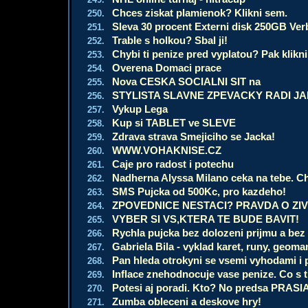
Chces ziskat plamienok? Klikni sem.
250.
Sleva 30 procent Externi disk 250GB Ver
251.
Trable s holkou? Sbal ji!
252.
Chybi ti penize pred vyplatou? Pak klikni
253.
Overena Domaci prace
254.
Nova CESKA SOCIALNI SIT na
255.
STYLISTA SLAVNE ZPEVACKY RADI JAK
256.
Vykup Lega
257.
Kup si TABLET ve SLEVE
258.
Zdrava strava Smejiciho se Jacka!
259.
WWW.VOHAKNISE.CZ
260.
Caje pro radost i potechu
261.
Nadherna Alyssa Milano ceka na tebe. 
262.
SMS Pujcka od 500Kc, pro kazdeho!
263.
ZPOVEDNICE NESTACI? PRAVDA O ZIVO
264.
VYBER SI VS,KTERA TE BUDE BAVIT!
265.
Rychla pujcka bez dolozeni prijmu a bez 
266.
Gabriela Bila - vyklad karet, runy, geoma
267.
Pan hleda otrokyni se vsemi vyhodami i 
268.
Inflace znehodnocuje vase penize. Co s 
269.
Potesi aj poradi. Kto? No predsa PRASI
270.
Zumba obleceni a deskove hry!
271.