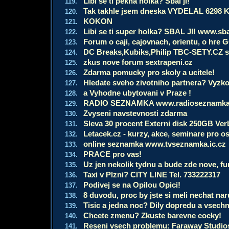
Libi se ti pekna holka? Sbal ji!
119.
Tak takhle jsem dneska VYDELAL 6298 
120.
KOKON
121.
Libi se ti super holka? SBAL JI! www.sba
122.
Forum o caji, cajovnach, orientu, o hre 
123.
DC Breaks,Kubiks,Philip TBC-SETY.CZ sla
124.
zkus nove forum sextrapeni.cz
125.
Zdarma pomucky pro skoly a ucitele!
126.
Hledate sveho zivotniho partnera? Vyzk
127.
a Vyhodne ubytovani v Praze !
128.
RADIO SEZNAMKA www.radioseznamka.
129.
Zvyseni navstevnosti zdarma
130.
Sleva 30 procent Externi disk 250GB Ver
131.
Letacek.cz - kurzy, akce, seminare pro o
132.
online seznamka www.tvseznamka.ic.cz
133.
PRACE pro vas!
134.
Uz jen nekolik tydnu a bude zde nove, fu
135.
Taxi v Plzni? CITY LINE Tel. 733222317
136.
Podivej se na Opilou Opici!
137.
8 duvodu, proc by jste si meli nechat na
138.
Tisic a jedna noc? Dily dopredu a vsech
139.
Chcete zmenu? Zkuste barevne cocky!
140.
Reseni vsech problemu: Faraway Studio
141.