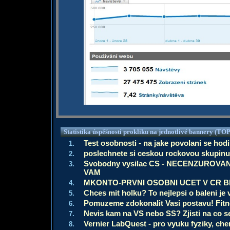
Statistika úspěšnosti prokliku na jednotlivé bannery (TOP
Test osobnosti - na jake povolani se hodis?
1.
poslechnete si ceskou rockovou skupinu 
2.
Svobodny vysilac CS - NECENZUROVA
3.
VAM
MKONTO-PRVNI OSOBNI UCET V CR 
4.
Chces mit holku? To nejlepsi o baleni je v
5.
Pomuzeme zdokonalit Vasi postavu! Fitn
6.
Nevis kam na VS nebo SS? Zjisti na co se
7.
Vernier LabQuest - pro vyuku fyziky, che
8.