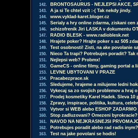
BRONTOSAURUS - NEJLEPSI AKCE, S
142.
A ja si Te chtel vzit :-( Tak nekdy jindy.
143.
www.vyklad-karet.bloger.cz
144.
Serialy a hry online zdarma, ziskani cen z
145.
schizofrenik Jiri LASKA v dokument
146.
RADIO BLESK - www.radioblesk.net
147.
Hrajete poker? Hrajte poker s az 50$ zda
148.
Test osobnosti! Zisti, na ake povolanie s
149.
Nieco Ta trapi? Potrebujes poradit? Tak
150.
Nejlepsi web? Probmx!
151.
GameCS - online filmy, gaming portal a l
152.
LEVNE UBYTOVANI V PRAZE
153.
Pracabezprace.sk
154.
Sledujeme, hrajeme a milujeme ledni hok
155.
Vykecaj sa zo svojich problemov a hraj 
156.
Prodej kosmetiky Karel Hadek. Sleva 10 
157.
Zpravy, inspirace, politika, kultura, celeb
158.
Vytvor si WEB alebo ESHOP ZADARMO
159.
Stop zadluzovani? Omezeni byrokracie? 
160.
NAVOD NA NEJKRASNEJSI PRVOMAJO
161.
Potrebujes poradit alebo rad radis inym
162.
Test na jake povolani se hodis!
163.