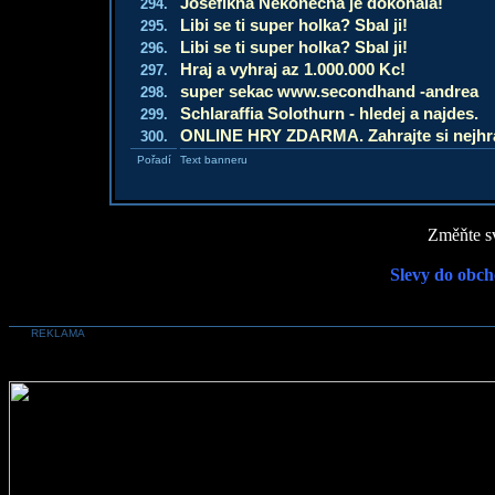
Josefikna Nekonecna je dokonala!
294.
Libi se ti super holka? Sbal ji!
295.
Libi se ti super holka? Sbal ji!
296.
Hraj a vyhraj az 1.000.000 Kc!
297.
super sekac www.secondhand -andrea
298.
Schlaraffia Solothurn - hledej a najdes.
299.
ONLINE HRY ZDARMA. Zahrajte si nejhran
300.
Pořadí
Text banneru
Změňte sv
Slevy do obch
REKLAMA