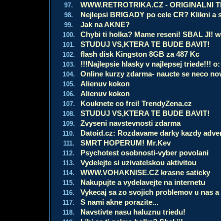
WWW.RETROTRIKA.CZ - ORIGINALNI 
97.
Nejlepsi BRIGADY po cele CR? Klikni a s
98.
Jak na AKNE?
99.
Chybi ti holka? Mame reseni! SBAL JI! w
100.
STUDUJ VS,KTERA TE BUDE BAVIT!
101.
flash disk Kingston 8GB za 487 Kc
102.
!!!Najlepsie hlasky v najlepsej triede!!! 
103.
Online kurzy zdarma- naucte se neco no
104.
Alienuv kokon
105.
Alienuv kokon
106.
Kouknete co frci! TrendyZena.cz
107.
STUDUJ VS,KTERA TE BUDE BAVIT!
108.
Zvyseni navstevnosti zdarma
109.
Datoid.cz: Rozdavame darky kazdy advent
110.
SMRT HOPERUM! Mr.Kev
111.
Psychotest osobnosti-vyber povolani
112.
Vydelejte si uzivatelskou aktivitou
113.
WWW.VOHAKNISE.CZ krasne saticky
114.
Nakupujte a vydelavejte na internetu
115.
Vykecaj sa zo svojich problemov u nas a 
116.
S nami akne porazite...
117.
Navstivte nasu haluznu triedu!
118.