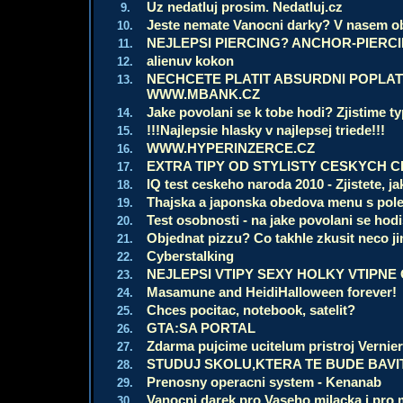
Uz nedatluj prosim. Nedatluj.cz
9.
Jeste nemate Vanocni darky? V nasem o
10.
NEJLEPSI PIERCING? ANCHOR-PIERC
11.
alienuv kokon
12.
NECHCETE PLATIT ABSURDNI POPLA
13.
WWW.MBANK.CZ
Jake povolani se k tobe hodi? Zjistime typ
14.
!!!Najlepsie hlasky v najlepsej triede!!!
15.
WWW.HYPERINZERCE.CZ
16.
EXTRA TIPY OD STYLISTY CESKYCH C
17.
IQ test ceskeho naroda 2010 - Zjistete, ja
18.
Thajska a japonska obedova menu s po
19.
Test osobnosti - na jake povolani se hodis?
20.
Objednat pizzu? Co takhle zkusit neco j
21.
Cyberstalking
22.
NEJLEPSI VTIPY SEXY HOLKY VTIPN
23.
Masamune and HeidiHalloween forever!
24.
Chces pocitac, notebook, satelit?
25.
GTA:SA PORTAL
26.
Zdarma pujcime ucitelum pristroj Verni
27.
STUDUJ SKOLU,KTERA TE BUDE BAVI
28.
Prenosny operacni system - Kenanab
29.
Vanocni darek pro Vaseho milacka i pro m
30.