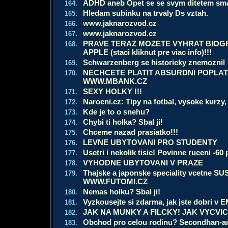
ADHD aneb Opet se se svym ditetem sma
164.
Hledam subinku na trvaly Ds vztah.
165.
www.jaknarozvod.cz
166.
www.jaknarozvod.cz
167.
PRAVE TERAZ MOZETE VYHRAT BIOGR
168.
APPLE (staci kliknut pre viac info)!!!
Schwarzenberg se historicky znemoznil
169.
NECHCETE PLATIT ABSURDNI POPLA
170.
WWW.MBANK.CZ
SEXY HOLKY !!!
171.
Narocni.cz: Tipy na fotbal, vysoke kurzy,
172.
Kde je to o snehu?
173.
Chybi ti holka? Sbal ji!
174.
Chceme nazad prasiatko!!!
175.
LEVNE UBYTOVANI PRO STUDENTY
176.
Usetri i nekolik tisic! Povinne ruceni -60
177.
VYHODNE UBYTOVANI V PRAZE
178.
Thajske a japonske speciality vcetne SUS
179.
WWW.FUTOMI.CZ
Nemas holku? Sbal ji!
180.
Vyzkousejte si zdarma, jak jste dobri v 
181.
JAK NA MUNKY A FILCKY! JAK VYCVICI
182.
Obchod pro celou rodinu? Secondhan-a
183.