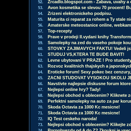
Zrcadlo.blogspot.com - Zabava, uvahy a c
52.
Avon kosmetika se slevou 70 procent! Bu
53.
Zrizeni elektronickeho podpisu.
54.
Maturita ci reparat za rohem a Ty stale 
55.
Amaterske meteostanice online, webkamer
56.
Top-recepty
57.
Prave v prodeji II.vydani knihy Transfor
58.
Samolepky na zed do vaseho pokoje koup
59.
STOVKY ZAJIMAVYCH FAKTU! Vedeli jste
60.
STUDUJ VS,KTERA TE BUDE BAVIT!
61.
Levne ubytovani V PRAZE ! Pro studenty, 
62.
Rozvoz kvalitnich thajskych a japonsky
63.
Eroticke forum! Sexy pokec bez cenzury
64.
ZACNI STUDOVAT VYSOKOU SKOLU J
65.
Navstivte najlepsie diskusne forum ktore 
66.
Nejlepsi online hry? Tady!
67.
Nejlepsi obchod s oblecenim? Kliknete z
68.
Perfektni samolepky na auto za par koru
69.
Skoda Octavia za 1000 Kc mesicne!
70.
Skoda Octavia za 1000 Kc mesicne!
71.
IQ Test ceskeho naroda!
72.
Nejlepsi obchod s oblecenim? Klikejte z
73.
Pornohvezdy od A do Z? Zkoukni je vse
74.