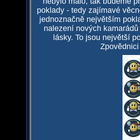
nebylo málo, tak budeme pr
poklady - tedy zajímavé věc
jednoznačně největším pokl
nalezení nových kamarádů 
lásky. To jsou největší p
Zpovědnici