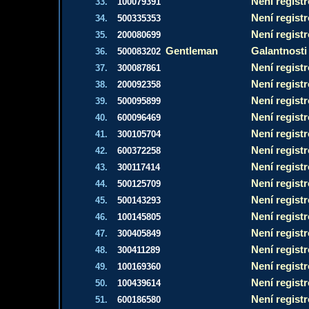
Není regist
33.
100079391
Není regist
34.
500335353
Není regist
35.
200080699
Gentleman
Galantnosti
36.
500083202
Není regist
37.
300087861
Není regist
38.
200092358
Není regist
39.
500095899
Není regist
40.
600096469
Není regist
41.
300105704
Není regist
42.
600372258
Není regist
43.
300117414
Není regist
44.
500125709
Není regist
45.
500143293
Není regist
46.
100145805
Není regist
47.
300405849
Není regist
48.
300411289
Není regist
49.
100169360
Není regist
50.
100439614
Není regist
51.
600186580