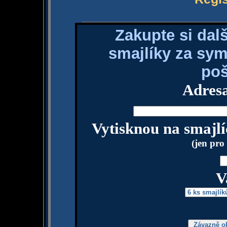
Zakupte si dal
smajlíky za sy
poš
Adresa
Vytisknou na smajlí
(jen pro
V