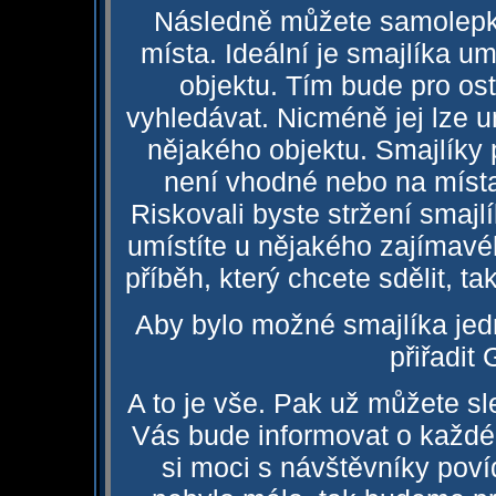
Následně můžete samolepky
místa. Ideální je smajlíka umí
objektu. Tím bude pro os
vyhledávat. Nicméně jej lze um
nějakého objektu. Smajlíky 
není vhodné nebo na místa,
Riskovali byste stržení smajl
umístíte u nějakého zajímavé
příběh, který chcete sdělit, ta
Aby bylo možné smajlíka jed
přiřadit
A to je vše. Pak už můžete sl
Vás bude informovat o každé
si moci s návštěvníky poví