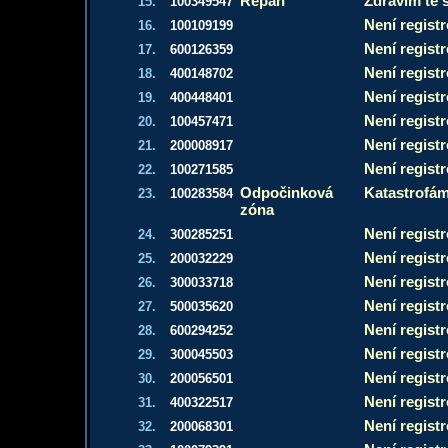
Řepan
Zdravím tě 
15.
100349547
Není regist
16.
100109199
Není regist
17.
600126359
Není regist
18.
400148702
Není regist
19.
400448401
Není regist
20.
100457471
Není regist
21.
200008917
Není regist
22.
100271585
Odpočinková
Katastrofám
23.
100283584
zóna
Není regist
24.
300285251
Není regist
25.
200032229
Není regist
26.
300033718
Není regist
27.
500035620
Není regist
28.
600294252
Není regist
29.
300045503
Není regist
30.
200056501
Není regist
31.
400322517
Není regist
32.
200068301