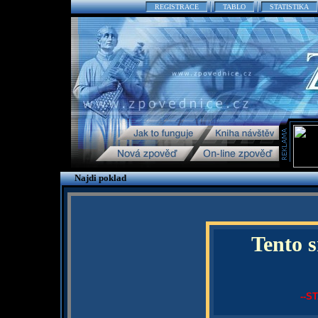
REGISTRACE
TABLO
STATISTIKA
Najdi poklad
Tento s
--S