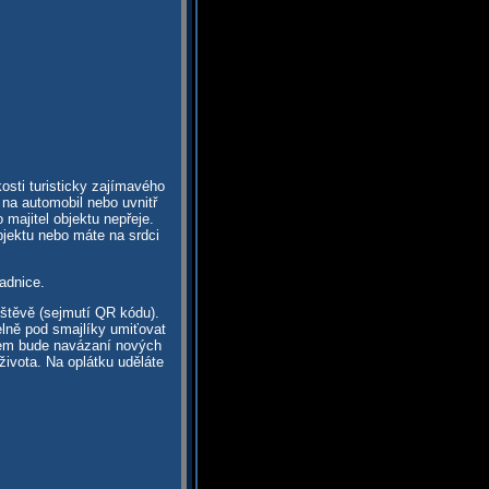
osti turisticky zajímavého
 na automobil nebo uvnitř
majitel objektu nepřeje.
bjektu nebo máte na srdci
adnice.
vštěvě (sejmutí QR kódu).
elně pod smajlíky umiťovat
dem bude navázaní nových
života. Na oplátku uděláte