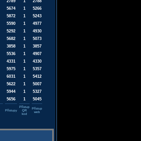
2789
1
2788
5674
1
5266
5872
1
5243
5590
1
4977
5292
1
4930
5682
1
5073
3858
1
3857
5536
1
4907
4331
1
4330
5975
1
5357
6031
1
5412
5622
1
5007
5944
1
5327
5656
1
5045
Přístup
Přístup
Přístupy
QR
web
kod