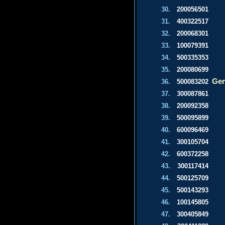
30.
200056501
31.
400322517
32.
200068301
33.
100079391
34.
500335353
35.
200080699
Gen
36.
500083202
37.
300087861
38.
200092358
39.
500095899
40.
600096469
41.
300105704
42.
600372258
43.
300117414
44.
500125709
45.
500143293
46.
100145805
47.
300405849