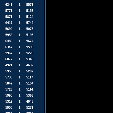
6341
1
5571
5771
1
5153
5871
1
5124
6417
1
5749
5692
1
5073
5958
1
5195
6489
1
5674
6347
1
5596
5967
1
5226
6077
1
5340
4921
1
4632
5959
1
5207
5730
1
5117
5847
1
5104
5726
1
5114
5995
1
5366
5312
1
4948
5955
1
5271