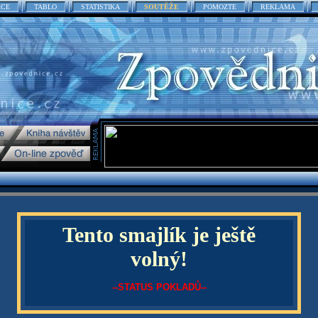
ACE
TABLO
STATISTIKA
SOUTĚŽE
POMOZTE
REKLAMA
Tento smajlík je ještě
volný!
--STATUS POKLADŮ--