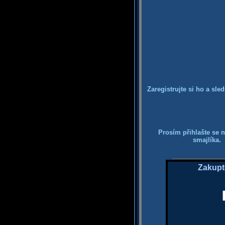
Zaregistrujte si ho a sle
Prosím přihlašte se n
smajlíka. 
Zakupt