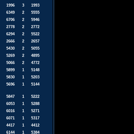
1996
3
1993
6349
2
5555
6706
2
5946
2778
2
2772
6294
2
5522
2666
2
2657
5430
2
5055
5269
2
4895
5066
2
4772
5899
1
5148
5830
1
5203
5696
1
5144
5847
1
5222
6053
1
5288
6016
1
5271
6071
1
5317
4417
1
4412
6144
1
5384