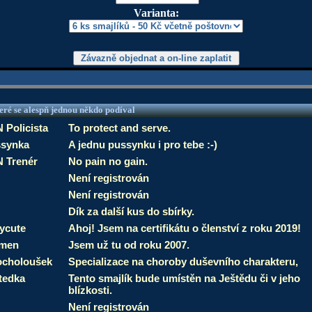
Varianta:
eré se alespň jednou někdo podíval
 Policista
To protect and serve.
synka
A jednu pussynku i pro tebe :-)
 Trenér
No pain no gain.
Není registrován
Není registrován
Dík za další kus do sbírky.
ycute
Ahoj! Jsem na certifikátu o členství z roku 2019!
smen
Jsem už tu od roku 2007.
choloušek
Specializace na choroby duševního charakteru,
tedka
Tento smajlík bude umístěn na Ještědu či v jeho
blízkosti.
Není registrován