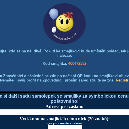
dujte, kdo se na něj dívá. Pokud ke smajlíkovi bude umístěn poklad, tak je
nálezce.
Kod smajlíka:
400472382
a Zpovědnici a následně se zde po načtení QR kodu na smajlíkovi objeví 
Nemáte-li svůj profil na Zpovědnici, prosím zaregistrujte se zde:
Registr
e si další sadu samolepek se smajlíky za symbolickou cenu
poštovného:
Adresa pro zaslání:
Vytisknou na smajlících tento nick (20 znaků):
(jen pro variantu s nickem)