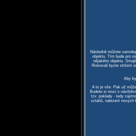
Následně můžete samolepky
objektu. Tím bude pro os
nějakého objektu. Smajl
Riskovali byste stržení 
Aby by
A to je vše. Pak už může
Budete si moci s návštěvn
tzv. poklady - tedy zaj
vztahů, nalezení nových k