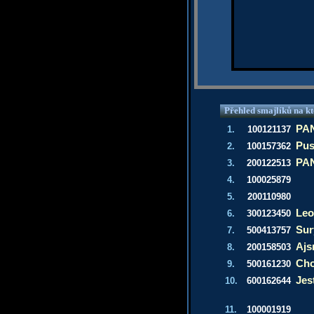
Přehled smajlíků na kt
PAN
1.
100121137
Pus
2.
100157362
PAN
3.
200122513
4.
100025879
5.
200110980
Leo
6.
300123450
Sur
7.
500413757
Aj
8.
200158503
Cho
9.
500161230
Jes
10.
600162644
11.
100001919