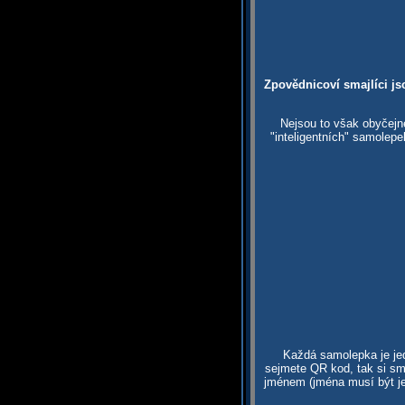
Zpovědnicoví smajlíci js
Nejsou to však obyčejn
"inteligentních" samolep
Každá samolepka je jed
sejmete QR kod, tak si sma
jménem (jména musí být je