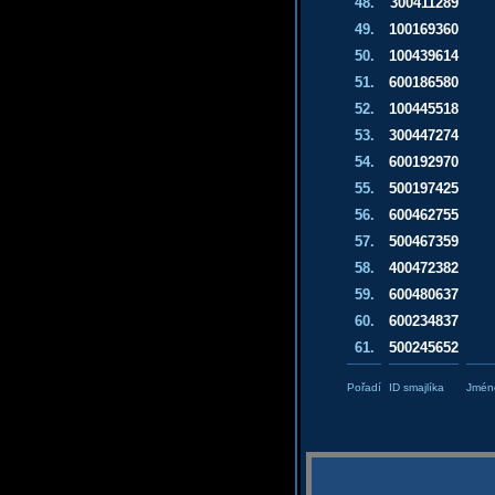
48.
300411289
49.
100169360
50.
100439614
51.
600186580
52.
100445518
53.
300447274
54.
600192970
55.
500197425
56.
600462755
57.
500467359
58.
400472382
59.
600480637
60.
600234837
61.
500245652
Pořadí
ID smajlíka
Jméno