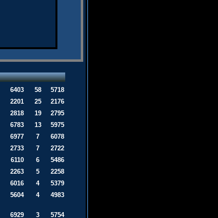
6403
58
5718
2201
25
2176
2818
19
2795
6783
13
5975
6977
7
6078
2733
7
2722
6110
6
5486
2263
5
2258
6016
4
5379
5604
4
4983
6929
3
5754