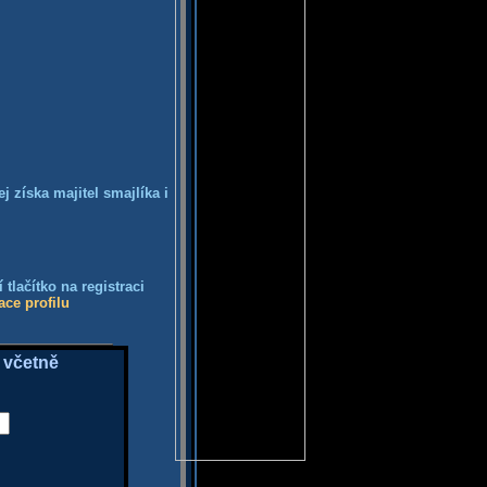
j získa majitel smajlíka i
tlačítko na registraci
ace profilu
 včetně