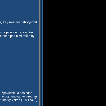
, že jsme nechali vyrobit
 jsme jednoduchý systém
dokonce pod nimi může být
a Zpovědnici a následně
te ho pojmenovat konkrétním
t krátký vzkaz (150 znaků)