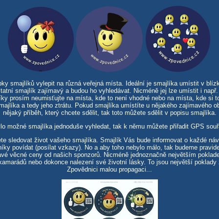
 smajlíků vylepit na různá veřejná místa. Ideální je smajlíka umístit v blízk
tatní smajlík zajímavý a budou ho vyhledávat. Nicméně jej lze umístit i např.
íky prosím neumisťujte na místa, kde to není vhodné nebo na místa, kde si to 
smajlíka a tedy jeho ztrátu. Pokud smajlíka umístíte u nějakého zajímavého o
nějaký příběh, který chcete sdělit, tak toto můžete sdělit v popisu smajlíka.
lo možné smajlíka jednoduše vyhledat, tak k němu můžete přiřadit GPS souř
te sledovat život vašeho smajlíka. Smajlík Vás bude informovat o každé ná
íky povídat (posílat vzkazy). No a aby toho nebylo málo, tak budeme pravid
ímavé věcné ceny od našich sponzorů. Nicméně jednoznačně největším pokla
amarádů nebo dokonce nalezení své životní lásky. To jsou největší poklady 
Zpovědnici malou propagaci...