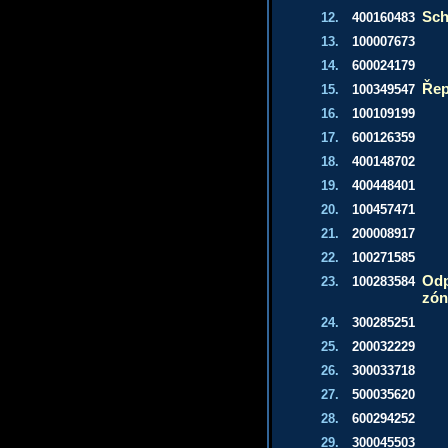
Sch
12.
400160483
13.
100007673
14.
600024179
Ře
15.
100349547
16.
100109199
17.
600126359
18.
400148702
19.
400448401
20.
100457471
21.
200008917
22.
100271585
Odp
23.
100283584
zón
24.
300285251
25.
200032229
26.
300033718
27.
500035620
28.
600294252
29.
300045503