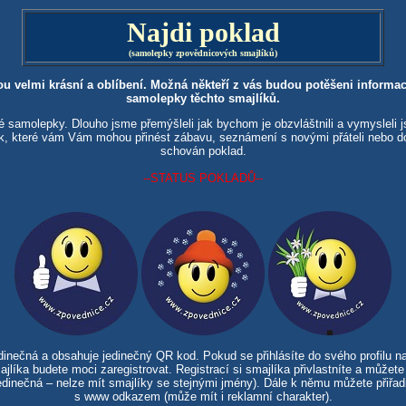
Najdi poklad
(samolepky zpovědnicových smajlíků)
ou velmi krásní a oblíbení. Možná někteří z vás budou potěšeni informací
samolepky těchto smajlíků.
é samolepky. Dlouho jsme přemýšleli jak bychom je obzvláštnili a vymysleli
ek, které vám Vám mohou přinést zábavu, seznámení s novými přáteli nebo 
schován poklad.
--STATUS POKLADŮ--
inečná a obsahuje jedinečný QR kod. Pokud se přihlásíte do svého profilu n
jlíka budete moci zaregistrovat. Registrací si smajlíka přivlastníte a může
dinečná – nelze mít smajlíky se stejnými jmény). Dále k němu můžete přiřadi
s www odkazem (může mít i reklamní charakter).