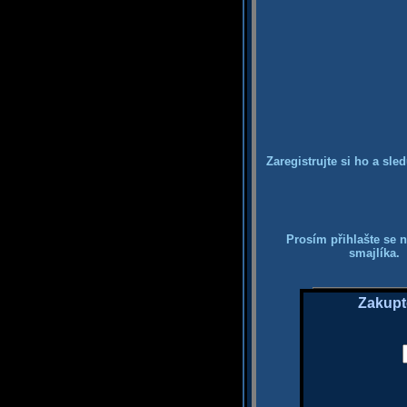
Zaregistrujte si ho a sle
Prosím přihlašte se n
smajlíka. 
Zakupt