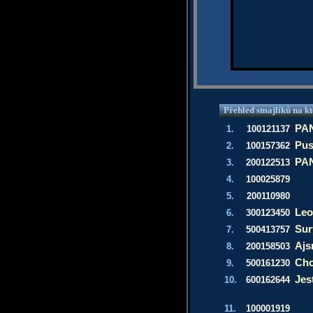
Přehled smajlíků na kt
PAN
1.
100121137
Pus
2.
100157362
PAN
3.
200122513
4.
100025879
5.
200110980
Leo
6.
300123450
Sur
7.
500413757
Aj
8.
200158503
Cho
9.
500161230
Jes
10.
600162644
11.
100001919