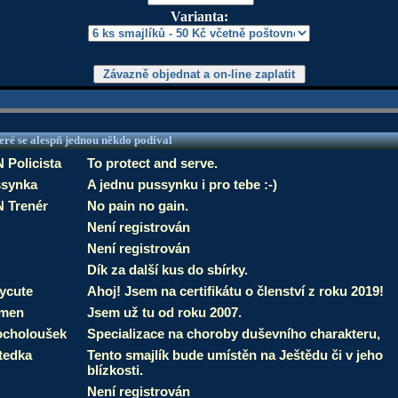
Varianta:
eré se alespň jednou někdo podíval
 Policista
To protect and serve.
synka
A jednu pussynku i pro tebe :-)
 Trenér
No pain no gain.
Není registrován
Není registrován
Dík za další kus do sbírky.
ycute
Ahoj! Jsem na certifikátu o členství z roku 2019!
smen
Jsem už tu od roku 2007.
choloušek
Specializace na choroby duševního charakteru,
tedka
Tento smajlík bude umístěn na Ještědu či v jeho
blízkosti.
Není registrován