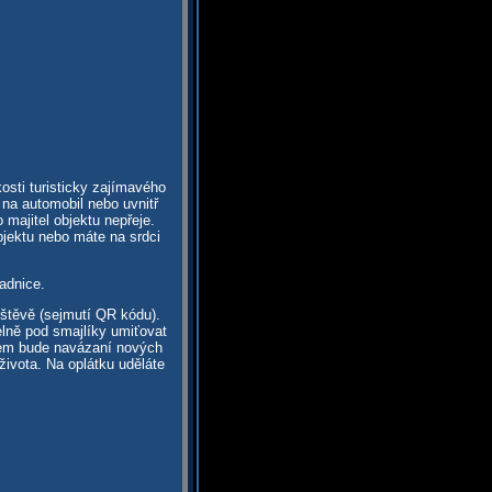
osti turisticky zajímavého
 na automobil nebo uvnitř
majitel objektu nepřeje.
bjektu nebo máte na srdci
adnice.
vštěvě (sejmutí QR kódu).
elně pod smajlíky umiťovat
dem bude navázaní nových
života. Na oplátku uděláte