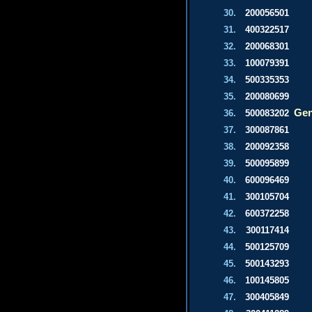
30.
200056501
31.
400322517
32.
200068301
33.
100079391
34.
500335353
35.
200080699
Gen
36.
500083202
37.
300087861
38.
200092358
39.
500095899
40.
600096469
41.
300105704
42.
600372258
43.
300117414
44.
500125709
45.
500143293
46.
100145805
47.
300405849