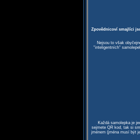
Zpovědnicoví smajlíci js
Nejsou to však obyčejn
"inteligentních" samolep
Každá samolepka je jed
sejmete QR kod, tak si sma
jménem (jména musí být je