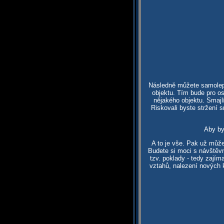
Následně můžete samolepky
objektu. Tím bude pro os
nějakého objektu. Smajl
Riskovali byste stržení 
Aby by
A to je vše. Pak už může
Budete si moci s návštěvn
tzv. poklady - tedy zaj
vztahů, nalezení nových k