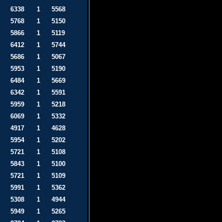
6338
1
5568
5768
1
5150
5866
1
5119
6412
1
5744
5686
1
5067
5953
1
5190
6484
1
5669
6342
1
5591
5959
1
5218
6069
1
5332
4917
1
4628
5954
1
5202
5721
1
5108
5843
1
5100
5721
1
5109
5991
1
5362
5308
1
4944
5949
1
5265