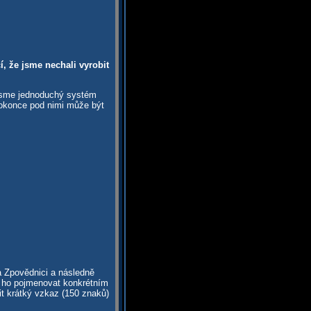
, že jsme nechali vyrobit
 jsme jednoduchý systém
dokonce pod nimi může být
a Zpovědnici a následně
te ho pojmenovat konkrétním
t krátký vzkaz (150 znaků)