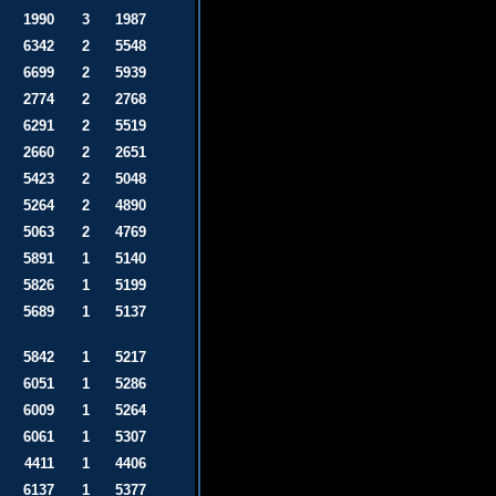
1990
3
1987
6342
2
5548
6699
2
5939
2774
2
2768
6291
2
5519
2660
2
2651
5423
2
5048
5264
2
4890
5063
2
4769
5891
1
5140
5826
1
5199
5689
1
5137
5842
1
5217
6051
1
5286
6009
1
5264
6061
1
5307
4411
1
4406
6137
1
5377