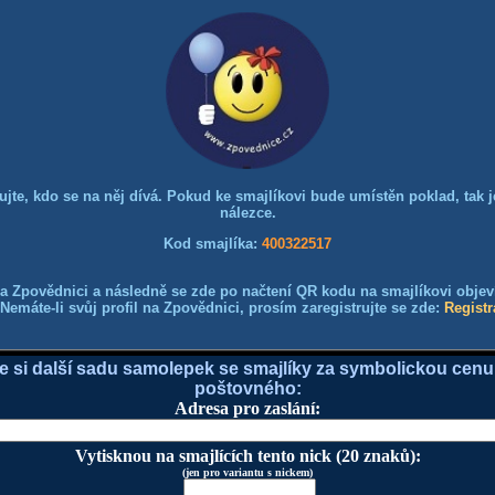
dujte, kdo se na něj dívá. Pokud ke smajlíkovi bude umístěn poklad, tak je
nálezce.
Kod smajlíka:
400322517
a Zpovědnici a následně se zde po načtení QR kodu na smajlíkovi objeví 
Nemáte-li svůj profil na Zpovědnici, prosím zaregistrujte se zde:
Registr
e si další sadu samolepek se smajlíky za symbolickou cenu
poštovného:
Adresa pro zaslání:
Vytisknou na smajlících tento nick (20 znaků):
(jen pro variantu s nickem)