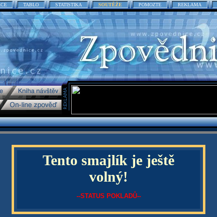
ACE
TABLO
STATISTIKA
SOUTĚŽE
POMOZTE
REKLAMA
Tento smajlík je ještě
volný!
--STATUS POKLADŮ--