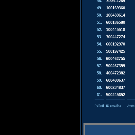
48.
300411289
49.
100169360
50.
100439614
51.
600186580
52.
100445518
53.
300447274
54.
600192970
55.
500197425
56.
600462755
57.
500467359
58.
400472382
59.
600480637
60.
600234837
61.
500245652
Pořadí
ID smajlíka
Jméno