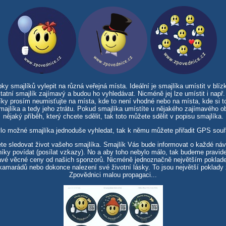
 smajlíků vylepit na různá veřejná místa. Ideální je smajlíka umístit v blízk
tatní smajlík zajímavý a budou ho vyhledávat. Nicméně jej lze umístit i např.
íky prosím neumisťujte na místa, kde to není vhodné nebo na místa, kde si to 
smajlíka a tedy jeho ztrátu. Pokud smajlíka umístíte u nějakého zajímavého o
nějaký příběh, který chcete sdělit, tak toto můžete sdělit v popisu smajlíka.
lo možné smajlíka jednoduše vyhledat, tak k němu můžete přiřadit GPS souř
te sledovat život vašeho smajlíka. Smajlík Vás bude informovat o každé ná
íky povídat (posílat vzkazy). No a aby toho nebylo málo, tak budeme pravid
ímavé věcné ceny od našich sponzorů. Nicméně jednoznačně největším pokla
amarádů nebo dokonce nalezení své životní lásky. To jsou největší poklady 
Zpovědnici malou propagaci...