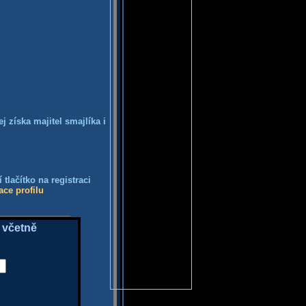
j získa majitel smajlíka i
tlačítko na registraci
ace profilu
 včetně