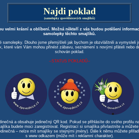
Najdi poklad
(samolepky zpovědnicových smajlíků)
ou velmi krásní a oblíbení. Možná někteří z vás budou potěšeni informací
samolepky těchto smajlíků.
é samolepky. Dlouho jsme přemýšleli jak bychom je obzvláštnili a vymysleli
ek, které vám Vám mohou přinést zábavu, seznámení s novými přáteli nebo 
schován poklad.
--STATUS POKLADŮ--
inečná a obsahuje jedinečný QR kod. Pokud se přihlásíte do svého profilu n
jlíka budete moci zaregistrovat. Registrací si smajlíka přivlastníte a může
dinečná – nelze mít smajlíky se stejnými jmény). Dále k němu můžete přiřadi
s www odkazem (může mít i reklamní charakter).