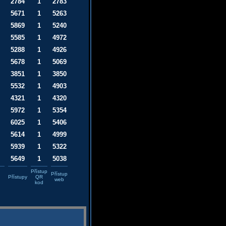
2784
1
2783
5671
1
5263
5869
1
5240
5585
1
4972
5288
1
4926
5678
1
5069
3851
1
3850
5532
1
4903
4321
1
4320
5972
1
5354
6025
1
5406
5614
1
4999
5939
1
5322
5649
1
5038
Přístup
Přístup
Přístupy
QR
web
kod