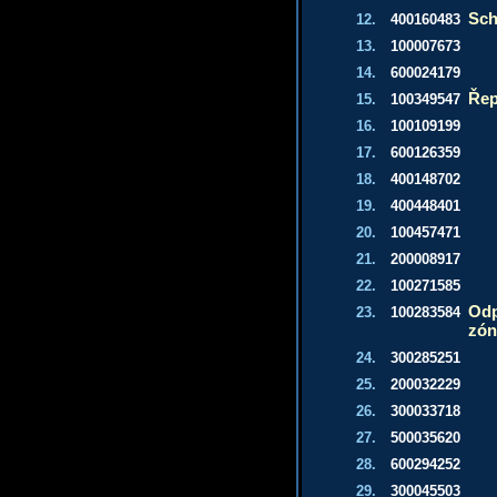
Sch
12.
400160483
13.
100007673
14.
600024179
Ře
15.
100349547
16.
100109199
17.
600126359
18.
400148702
19.
400448401
20.
100457471
21.
200008917
22.
100271585
Odp
23.
100283584
zón
24.
300285251
25.
200032229
26.
300033718
27.
500035620
28.
600294252
29.
300045503