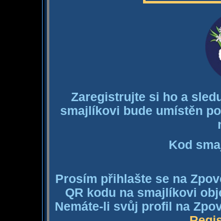
Zaregistrujte si ho a sled
smajlíkovi bude umístěn pokl
Kod smaj
Prosím přihlašte se na Zpov
QR kodu na smajlíkovi obje
Nemáte-li svůj profil na Zpo
Regis