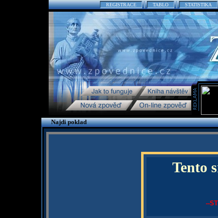
REGISTRACE
TABLO
STATISTIKA
Najdi poklad
Tento s
--S