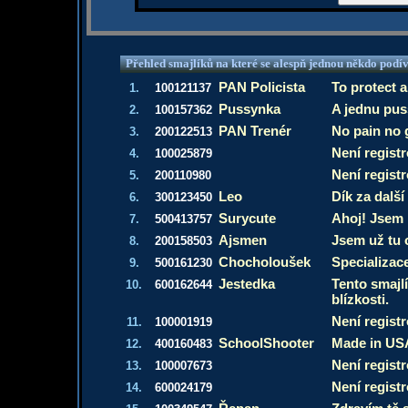
Přehled smajlíků na které se alespň jednou někdo podí
PAN Policista
To protect a
1.
100121137
Pussynka
A jednu puss
2.
100157362
PAN Trenér
No pain no 
3.
200122513
Není regist
4.
100025879
Není regist
5.
200110980
Leo
Dík za další
6.
300123450
Surycute
Ahoj! Jsem n
7.
500413757
Ajsmen
Jsem už tu 
8.
200158503
Chocholoušek
Specializac
9.
500161230
Jestedka
Tento smajl
10.
600162644
blízkosti.
Není regist
11.
100001919
SchoolShooter
Made in US
12.
400160483
Není regist
13.
100007673
Není regist
14.
600024179