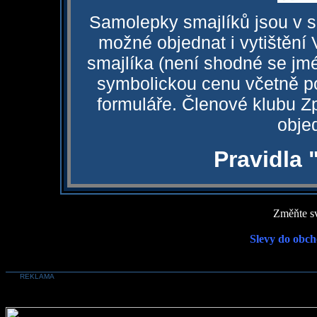
Samolepky smajlíků jsou v s
možné objednat i vytištění
smajlíka (není shodné se jmé
symbolickou cenu včetně 
formuláře. Členové klubu 
obje
Pravidla 
Změňte sv
Slevy do obch
REKLAMA