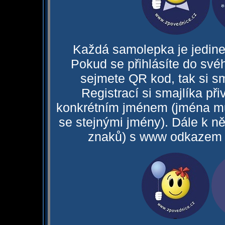
Každá samolepka je jedine
Pokud se přihlásíte do své
sejmete QR kod, tak si sm
Registrací si smajlíka př
konkrétním jménem (jména mus
se stejnými jmény). Dále k n
znaků) s www odkazem (