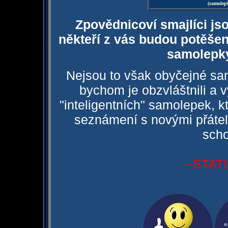
(samolep
Zpovědnicoví smajlíci jso
někteří z vás budou potěšen
samolepky
Nejsou to však obyčejné sa
bychom je obzvláštnili a
"inteligentních" samolepek,
seznámení s novými přátel
scho
--STAT