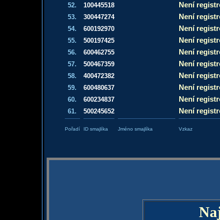
Není regist
52.
100445518
Není regist
53.
300447274
Není regist
54.
600192970
Není regist
55.
500197425
Není regist
56.
600462755
Není regist
57.
500467359
Není regist
58.
400472382
Není regist
59.
600480637
Není regist
60.
600234837
Není regist
61.
500245652
Pořadí
ID smajlíka
Jméno smajlíka
Vzkaz
Naj