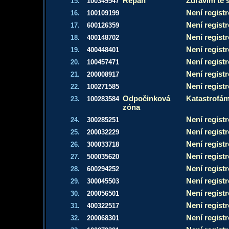
Řepan
Zdravím tě 
15.
100349547
Není regist
16.
100109199
Není regist
17.
600126359
Není regist
18.
400148702
Není regist
19.
400448401
Není regist
20.
100457471
Není regist
21.
200008917
Není regist
22.
100271585
Odpočinková
Katastrofám
23.
100283584
zóna
Není regist
24.
300285251
Není regist
25.
200032229
Není regist
26.
300033718
Není regist
27.
500035620
Není regist
28.
600294252
Není regist
29.
300045503
Není regist
30.
200056501
Není regist
31.
400322517
Není regist
32.
200068301