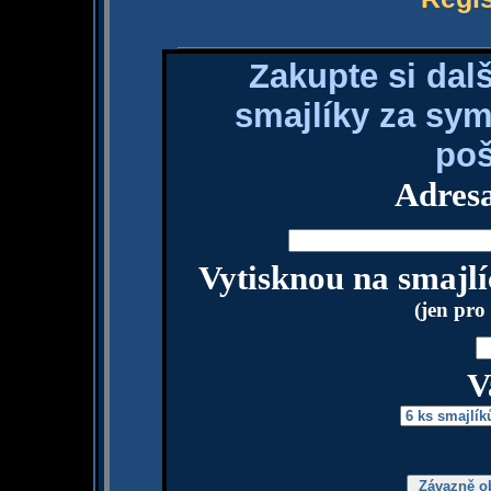
Zakupte si dal
smajlíky za sy
poš
Adresa
Vytisknou na smajlí
(jen pro
V