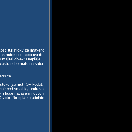
osti turisticky zajímavého
 na automobil nebo uvnitř
majitel objektu nepřeje.
bjektu nebo máte na srdci
adnice.
vštěvě (sejmutí QR kódu).
elně pod smajlíky umiťovat
dem bude navázaní nových
života. Na oplátku uděláte