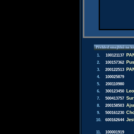
Přehled smajlíků na kt
PAN
1.
100121137
Pus
2.
100157362
PAN
3.
200122513
4.
100025879
5.
200110980
Leo
6.
300123450
Sur
7.
500413757
Aj
8.
200158503
Cho
9.
500161230
Jes
10.
600162644
11.
100001919