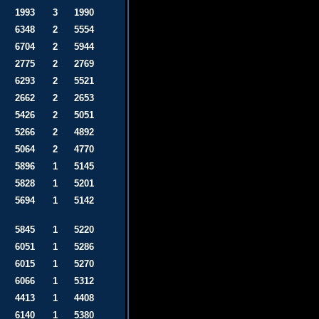
1993
3
1990
6348
2
5554
6704
2
5944
2775
2
2769
6293
2
5521
2662
2
2653
5426
2
5051
5266
2
4892
5064
2
4770
5896
1
5145
5828
1
5201
5694
1
5142
5845
1
5220
6051
1
5286
6015
1
5270
6066
1
5312
4413
1
4408
6140
1
5380