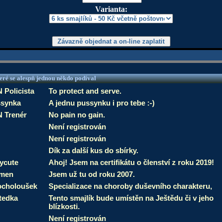
Varianta:
eré se alespň jednou někdo podíval
 Policista
To protect and serve.
synka
A jednu pussynku i pro tebe :-)
 Trenér
No pain no gain.
Není registrován
Není registrován
Dík za další kus do sbírky.
ycute
Ahoj! Jsem na certifikátu o členství z roku 2019!
smen
Jsem už tu od roku 2007.
choloušek
Specializace na choroby duševního charakteru,
tedka
Tento smajlík bude umístěn na Ještědu či v jeho
blízkosti.
Není registrován