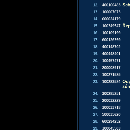
Sch
12.
400160483
13.
100007673
14.
600024179
Ře
15.
100349547
16.
100109199
17.
600126359
18.
400148702
19.
400448401
20.
100457471
21.
200008917
22.
100271585
Odp
23.
100283584
zón
24.
300285251
25.
200032229
26.
300033718
27.
500035620
28.
600294252
29.
300045503