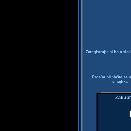
Zaregistrujte si ho a sle
Prosím přihlašte se n
smajlíka. 
Zakupt