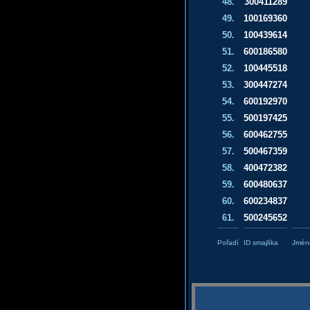
48.
300411289
49.
100169360
50.
100439614
51.
600186580
52.
100445518
53.
300447274
54.
600192970
55.
500197425
56.
600462755
57.
500467359
58.
400472382
59.
600480637
60.
600234837
61.
500245652
Pořadí
ID smajlíka
Jméno