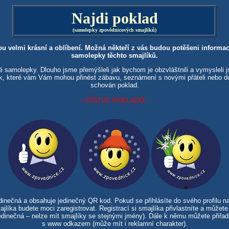
Najdi poklad
(samolepky zpovědnicových smajlíků)
ou velmi krásní a oblíbení. Možná někteří z vás budou potěšeni informací
samolepky těchto smajlíků.
é samolepky. Dlouho jsme přemýšleli jak bychom je obzvláštnili a vymysleli
ek, které vám Vám mohou přinést zábavu, seznámení s novými přáteli nebo 
schován poklad.
--STATUS POKLADŮ--
inečná a obsahuje jedinečný QR kod. Pokud se přihlásíte do svého profilu n
jlíka budete moci zaregistrovat. Registrací si smajlíka přivlastníte a může
dinečná – nelze mít smajlíky se stejnými jmény). Dále k němu můžete přiřadi
s www odkazem (může mít i reklamní charakter).