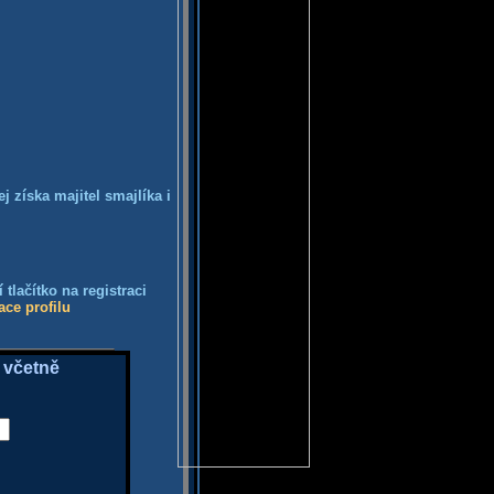
j získa majitel smajlíka i
tlačítko na registraci
ace profilu
 včetně