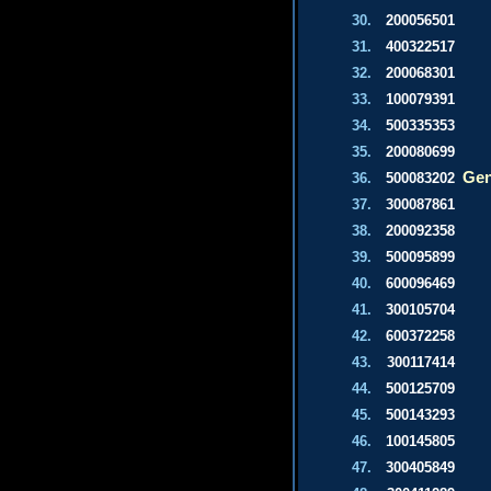
30.
200056501
31.
400322517
32.
200068301
33.
100079391
34.
500335353
35.
200080699
Gen
36.
500083202
37.
300087861
38.
200092358
39.
500095899
40.
600096469
41.
300105704
42.
600372258
43.
300117414
44.
500125709
45.
500143293
46.
100145805
47.
300405849