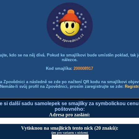
dujte, kdo se na něj dívá. Pokud ke smajlíkovi bude umístěn poklad, tak je
nálezce.
Kod smajlíka:
200008917
a Zpovědnici a následně se zde po načtení QR kodu na smajlíkovi objeví 
Nemáte-li svůj profil na Zpovědnici, prosím zaregistrujte se zde:
Registr
e si další sadu samolepek se smajlíky za symbolickou cenu
poštovného:
Adresa pro zaslání:
Vytisknou na smajlících tento nick (20 znaků):
(jen pro variantu s nickem)