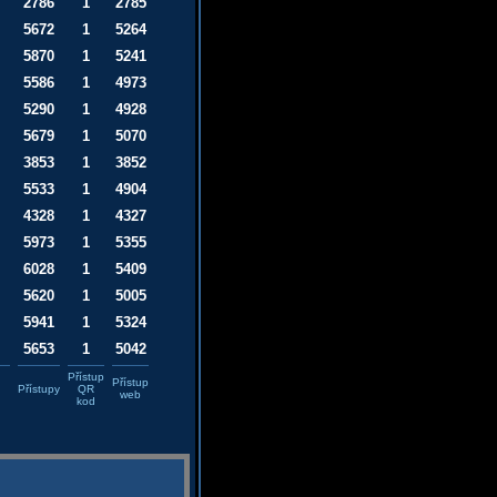
2786
1
2785
5672
1
5264
5870
1
5241
5586
1
4973
5290
1
4928
5679
1
5070
3853
1
3852
5533
1
4904
4328
1
4327
5973
1
5355
6028
1
5409
5620
1
5005
5941
1
5324
5653
1
5042
Přístup
Přístup
Přístupy
QR
web
kod