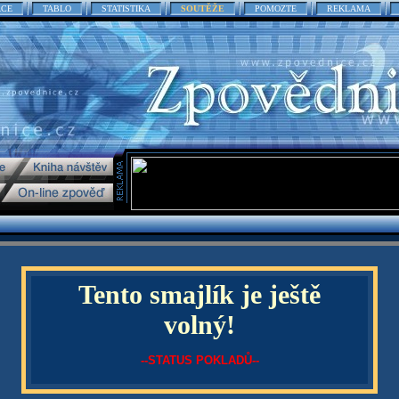
ACE
TABLO
STATISTIKA
SOUTĚŽE
POMOZTE
REKLAMA
Tento smajlík je ještě
volný!
--STATUS POKLADŮ--