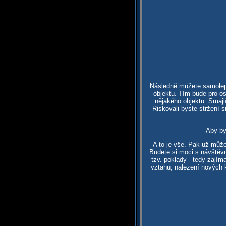
Následně můžete samolepky
objektu. Tím bude pro os
nějakého objektu. Smajl
Riskovali byste stržení 
Aby by
A to je vše. Pak už může
Budete si moci s návštěvn
tzv. poklady - tedy zaj
vztahů, nalezení nových k