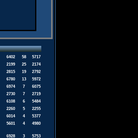
6402
58
5717
2199
25
2174
2815
19
2792
6780
13
5972
6974
7
6075
2730
7
2719
6108
6
5484
2260
5
2255
6014
4
5377
5601
4
4980
6928
3
5753