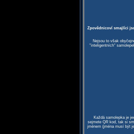
Zpovědnicoví smajlíci js
Nejsou to však obyčejn
"inteligentních" samolep
Každá samolepka je jed
sejmete QR kod, tak si sma
jménem (jména musí být je