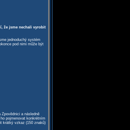
, že jsme nechali vyrobit
 jsme jednoduchý systém
dokonce pod nimi může být
a Zpovědnici a následně
te ho pojmenovat konkrétním
t krátký vzkaz (150 znaků)