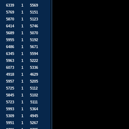
6339
1
5569
5769
1
5151
5870
1
5123
6414
1
5746
5689
1
5070
5955
1
5192
6486
1
5671
6345
1
5594
5963
1
5222
6073
1
5336
4918
1
4629
5957
1
5205
5725
1
5112
5845
1
5102
5723
1
5111
5993
1
5364
5309
1
4945
5951
1
5267