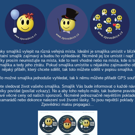
 smajlíků vylepit na různá veřejná místa. Ideální je smajlíka umístit v blízk
tatní smajlík zajímavý a budou ho vyhledávat. Nicméně jej lze umístit i např.
íky prosím neumisťujte na místa, kde to není vhodné nebo na místa, kde si to 
smajlíka a tedy jeho ztrátu. Pokud smajlíka umístíte u nějakého zajímavého o
nějaký příběh, který chcete sdělit, tak toto můžete sdělit v popisu smajlíka.
lo možné smajlíka jednoduše vyhledat, tak k němu můžete přiřadit GPS souř
te sledovat život vašeho smajlíka. Smajlík Vás bude informovat o každé ná
íky povídat (posílat vzkazy). No a aby toho nebylo málo, tak budeme pravid
ímavé věcné ceny od našich sponzorů. Nicméně jednoznačně největším pokla
amarádů nebo dokonce nalezení své životní lásky. To jsou největší poklady 
Zpovědnici malou propagaci...