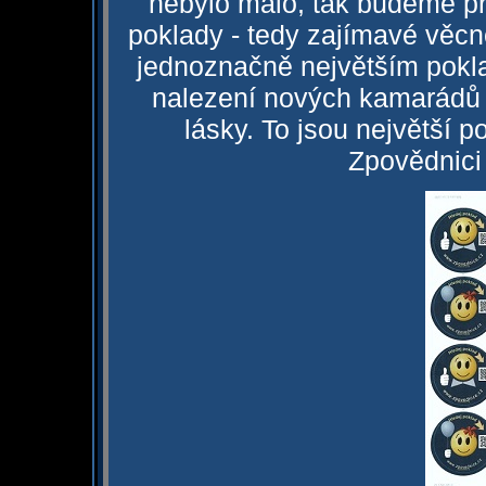
nebylo málo, tak budeme pr
poklady - tedy zajímavé věc
jednoznačně největším pokl
nalezení nových kamarádů 
lásky. To jsou největší p
Zpovědnici