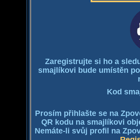
Zaregistrujte si ho a sled
smajlíkovi bude umístěn pokl
Kod smaj
Prosím přihlašte se na Zpov
QR kodu na smajlíkovi obje
Nemáte-li svůj profil na Zpo
Regis