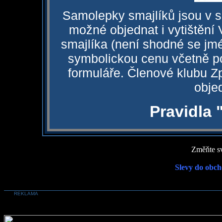
Samolepky smajlíků jsou v s
možné objednat i vytištění
smajlíka (není shodné se jmé
symbolickou cenu včetně 
formuláře. Členové klubu 
obje
Pravidla 
Změňte sv
Slevy do obch
REKLAMA