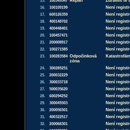
Řepan
Zdravím tě 
15.
100349547
Není regist
16.
100109199
Není regist
17.
600126359
Není regist
18.
400148702
Není regist
19.
400448401
Není regist
20.
100457471
Není regist
21.
200008917
Není regist
22.
100271585
Odpočinková
Katastrofám
23.
100283584
zóna
Není regist
24.
300285251
Není regist
25.
200032229
Není regist
26.
300033718
Není regist
27.
500035620
Není regist
28.
600294252
Není regist
29.
300045503
Není regist
30.
200056501
Není regist
31.
400322517
Není regist
32.
200068301