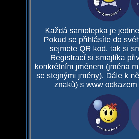
Každá samolepka je jedine
Pokud se přihlásíte do své
sejmete QR kod, tak si sm
Registrací si smajlíka př
konkrétním jménem (jména mus
se stejnými jmény). Dále k n
znaků) s www odkazem (