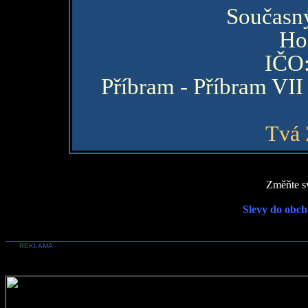
Současný
Ho
IČO
Příbram - Příbram VII
Tvá 
Změňte sv
Slevy do obch
REKLAMA