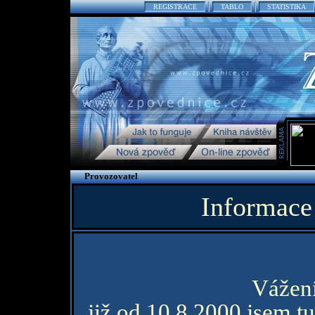
REGISTRACE
TABLO
STATISTIKA
Provozovatel
Informace
Vážení
již od 10.8.2000 jsem tu