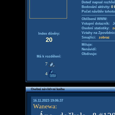
Doteď napsal rozhře
Bodování aktivity:
0 
Počet návštěv tohoto
Oblíbené WWW:
Vstupní dotazník: Je
Osobní statistiky:
z
Vztahy na Zpovědni
Index důvěry:
Smajlíci:
zobraz
20
Miluje:
Nenávidí:
Obdivuje:
Má k rozdělení:
7
4
Osobní návštěvní kniha
16.11.2023 19:06:37
Wanewa
: