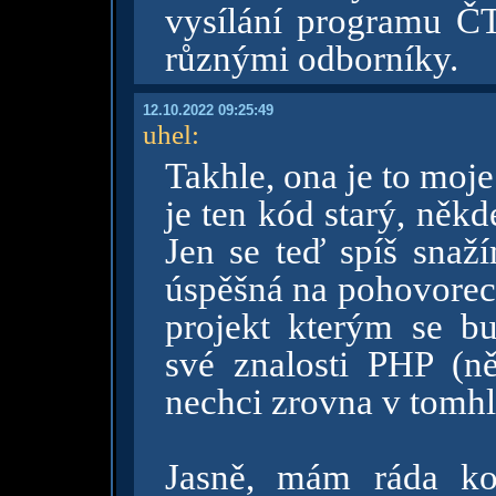
vysílání programu ČT
různými odborníky.
12.10.2022 09:25:49
uhel
:
Takhle, ona je to moj
je ten kód starý, někd
Jen se teď spíš snaž
úspěšná na pohovorech
projekt kterým se bu
své znalosti PHP (n
nechci zrovna v tomhl
Jasně, mám ráda ko