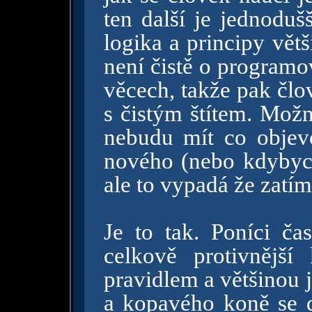
ten další je jednoduš
logika a principy větš
není čistě o programo
věcech, takže pak člo
s čistým štítem. Možn
nebudu mít co objevo
nového (nebo kdybych
ale to vypadá že zatím
Je to tak. Poníci ča
celkově protivnějš
pravidlem a většinou j
a kopavého koně se dá