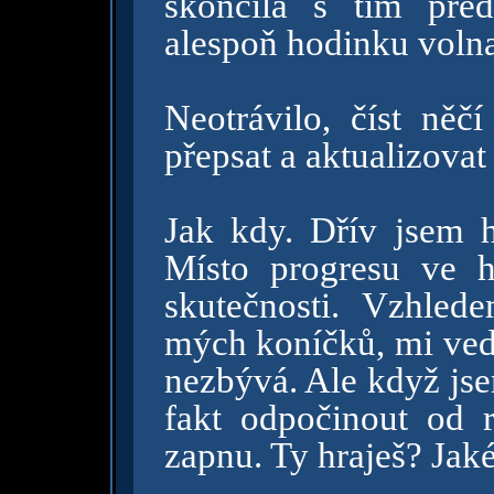
skončila s tím pře
alespoň hodinku volna
Neotrávilo, číst něčí
přepsat a aktualizova
Jak kdy. Dřív jsem 
Místo progresu ve 
skutečnosti. Vzhled
mých koníčků, mi vedl
nezbývá. Ale když js
fakt odpočinout od r
zapnu. Ty hraješ? Jak