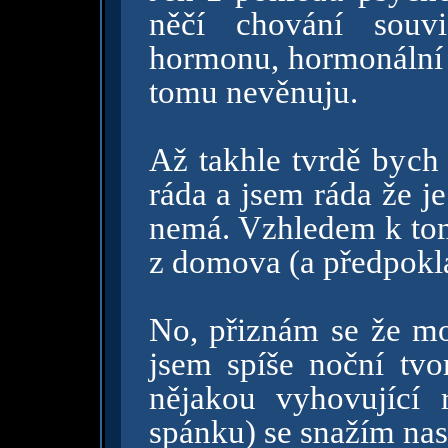
něčí chování souv
hormonu, hormonální n
tomu nevěnuju.
Až takhle tvrdě bych
ráda a jsem ráda že j
nemá. Vzhledem k tom
z domova (a předpoklá
No, přiznám se že moc
jsem spíše noční tvor
nějakou vyhovující 
spánku) se snažím nast