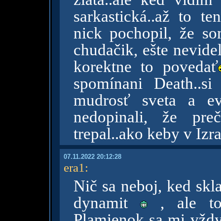
sarkastická..až to t
nick pochopil, že so
chudačik, ešte nevide
korektne to povedať
spomínani Death..si
mudrosť sveta a e
nedopinali, že pr
trepal..ako keby v Izrae
07.11.2022 20:12:28
era1
:
Nič sa neboj, ked skl
dynamit
, ale to
Plamienok sa mi vždy 