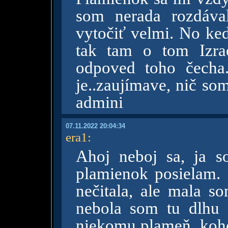
som nerada rozdáva
vytočiť velmi. No ke
tak tam o tom Izrae
odpoved toho čecha.
je..zaujímave, nič s
admini
07.11.2022 20:04:34
era1
:
Ahoj neboj sa, ja 
plamienok posielam. 
nečitala, ale mala 
nebola som tu dlhu
niekomu plameň, koho