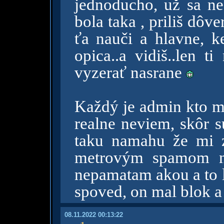
jednoducho, už sa ne
bola taka , priliš dôve
ťa nauči a hlavne, k
opica..a vidiš..len 
vyzerať nasrane
Každý je admin kto ma
realne neviem, skôr su
taku namahu že mi 
metrovým spamom ne
nepamatam akou a to l
spoved, on mal blok a
08.11.2022 00:13:22