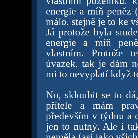
vlastním pozemku, kd
energie a míň peněz 
málo, stejně je to ke v
Já protože byla stude
energie a míň peně
vlastním. Protože 
úvazek, tak je dám n
mi to nevyplatí když 
No, skloubit se to dá
přítele a mám prav
především v týdnu a o
jen to nutný. Ale i t
neměla (asi jako všic