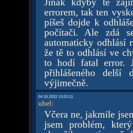
Jinak kdyby tě zají
errorem, tak ten vysk
píšeš dojde k odhláš
počítači. Ale zdá 
automaticky odhlásí ry
že tě to odhlásí ve ch
to hodí fatal error.
přihlášeného delší
výjimečně.
04.10.2022 13:03:11
uhel
:
Včera ne, jakmile jsem
jsem problém, kter