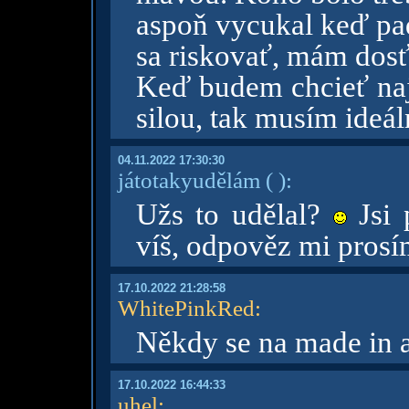
aspoň vycukal keď pad
sa riskovať, mám dos
Keď budem chcieť najb
silou, tak musím ideá
04.11.2022 17:30:30
játotakyudělám
( )
:
Užs to udělal?
Jsi 
víš, odpověz mi prosí
17.10.2022 21:28:58
WhitePinkRed
:
Někdy se na made in 
17.10.2022 16:44:33
uhel
: