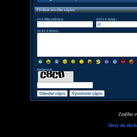
Přidání nového zápisu
TVÁ PŘEZDÍVKA:
TVŮJ E-MAIL:
TEXT ZÁPISU:
Opište kod:
Změňte sv
Slevy do obch