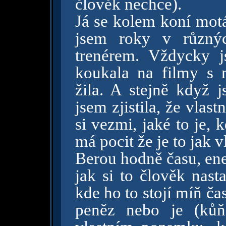
člověk nechce).
Já se kolem koní motá
jsem roky v různýc
trenérem. Vždycky j
koukala na filmy s 
žila. A stejně když j
jsem zjistila, že vla
si vezmi, jaké to je, 
má pocit že je to jak vl
Berou hodně času, ener
jak si to člověk nast
kde ho to stojí míň čas
peněz nebo je (ků