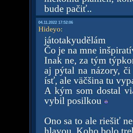
bude pačiť..
04.11.2022 17:52:06
Hideyo
:
játotakyudělám
Čo je na mne inšpirat
Inak ne, za tým týpko
aj pýtal na názory, č
ísť, ale väčšina tu vyp
A kým som dostal vi
vybil posilkou
Ono sa to ale riešiť 
hlavou. Koho bolo tre