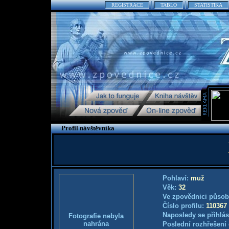
REGISTRACE
TABLO
STATISTIKA
Profil návštěvníka
Pohlaví:
muž
Věk:
32
Ve zpovědnici působ
Číslo profilu:
110367
Naposledy se přihlás
Fotografie nebyla
nahrána
Poslední rozhřešení 