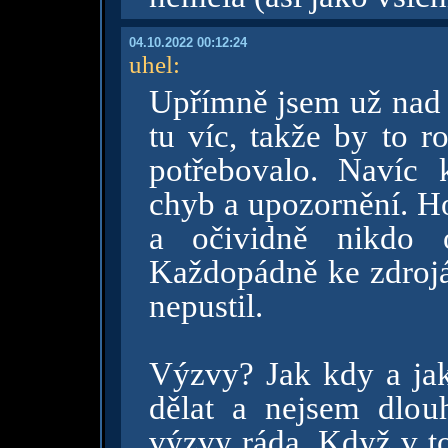
04.10.2022 00:12:24
uhel
:
Upřímně jsem už nad 
tu víc, takže by to r
potřebovalo. Navíc 
chyb a upozornění. Ho
a očividně nikdo 
Každopádně ke zdrojá
nepustil.
Výzvy? Jak kdy a j
dělat a nejsem dlou
výzvy ráda. Když v to