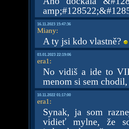
Áno dočkala &#128
amp;#128522;&#1285
16.11.2023 15:47:36
Miany
:
A ty jsi kdo vlastně?
03.01.2023 22:19:06
era1
:
No vidiš a ide to V
menom si sem chodil,
10.11.2022 01:17:00
era1
:
Synak, ja som razne
vidieť mylne, že s