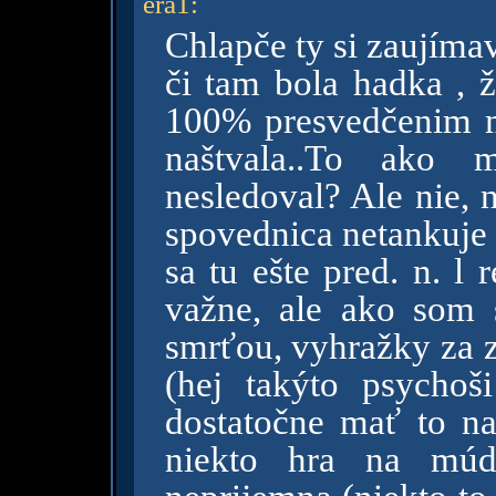
era1
:
Chlapče ty si zaujíma
či tam bola hadka , ž
100% presvedčenim m
naštvala..To ako 
nesledoval? Ale nie, 
spovednica netankuje 
sa tu ešte pred. n. l 
važne, ale ako som 
smrťou, vyhražky za z
(hej takýto psychoš
dostatočne mať to na
niekto hra na múdr