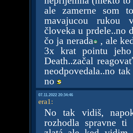
neprijemna (niekto to
ale zamerne som to
mavajucou rukou v
človeka u prdele..no 
čo ja nerada
, ale ke
3x krat pointu jeh
Death..začal reagova
neodpovedala..no ta
no
07.11.2022 20:34:46
era1
:
No tak vidiš, napo
rozhodla spravne ti 
zlatá..ale ked vidim