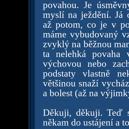
povahou. Je úsměvn
myslí na ježdění. Já
až potom, co je v p
máme vybudovaný vzt
zvyklý na běžnou man
ta nelehká povaha v
výchovou nebo zach
podstaty vlastně nek
většinou snaží vycház
a bolest (až na výjimk
Děkuji, děkuji. Teď 
někam do ustájení a to