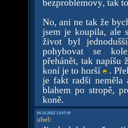
bezproblémový, tak to
No, ani ne tak že bych
jsem je koupila, ale 
život byl jednoduš
pohybovat se kol
přehánět, tak napíšu 
koní je to horší
. Pře
je fakt radši neměla
blahem po stropě, p
koně.
04.10.2022 13:07:59
uhel
: