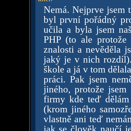
Nemá. Nejprve jsem tí
byl první pořádný pr
učila a byla jsem na
PHP (to ale protože
znalosti a nevěděla 
jaký je v nich rozdíl
škole a já v tom děla
práci. Pak jsem nemě
jiného, protože jsem
firmy kde teď dělám
(krom jiného samozře
vlastně ani teď nemám
jak se člověk naučí j