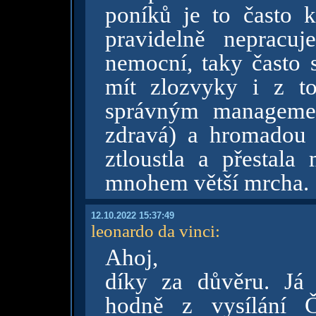
poníků je to často 
pravidelně nepracu
nemocní, taky často s
mít zlozvyky i z t
správným manageme
zdravá) a hromadou 
ztloustla a přestala 
mnohem větší mrcha.
12.10.2022 15:37:49
leonardo da vinci
:
Ahoj,
díky za důvěru. Já
hodně z vysílání Č