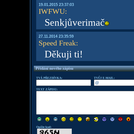
19.01.2015 23:37:03
IWFWU
:
Senkjůverimač
27.11.2014 23:35:59
Speed Freak
:
Děkuji ti!
Přidání nového zápisu
TVÁ PŘEZDÍVKA:
TVŮJ E-MAIL:
TEXT ZÁPISU:
Opište kod: