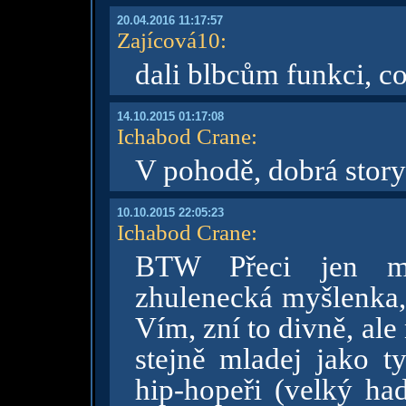
20.04.2016 11:17:57
Zajícová10
:
dali blbcům funkci, co
14.10.2015 01:17:08
Ichabod Crane
:
V pohodě, dobrá story
10.10.2015 22:05:23
Ichabod Crane
:
BTW Přeci jen mě
zhulenecká myšlenka, 
Vím, zní to divně, al
stejně mladej jako ty
hip-hopeři (velký had