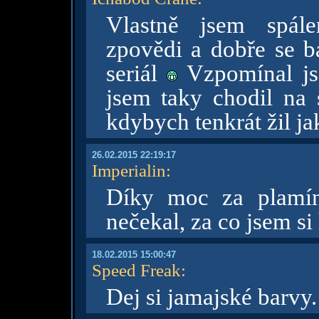
Vlastně jsem spále
zpovědi a dobře se ba
seriál
Vzpomínal jse
jsem taky chodil na s
kdybych tenkrát žil ja
26.02.2015 22:19:17
Imperialin
:
Díky moc za plam
nečekal, za co jsem si
18.02.2015 15:00:47
Speed Freak
:
Dej si jamajské barvy.