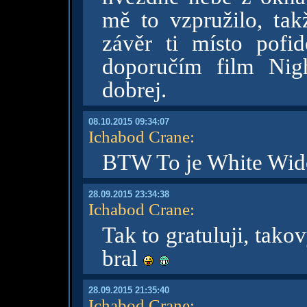
mě to vzpružilo, tak
závěr ti místo pofid
doporučím film Nigh
dobrej.
08.10.2015 09:34:07
Ichabod Crane
:
BTW To je White Wi
28.09.2015 23:34:38
Ichabod Crane
:
Tak to gratuluji, tako
bral
28.09.2015 21:35:40
Ichabod Crane
: