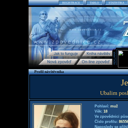
REGISTRACE
TABLO
STATISTIKA
Profil návštěvníka
J
Ubalim posl
Pohlaví:
muž
Věk:
18
Ve zpovědnici půs
Číslo profilu:
8655
Naposledy se přihl