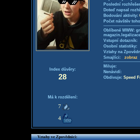
Poslední rozhřešen
Doteď napsal rozh
Bodování aktivity:
Počet návštěv toho
Oblíbené WWW: gro
magazin.legalizac
Vstupní dotazník
Osobní statistiky
Vztahy na Zpověd
Smajlíci:
zobraz
Miluje:
Index důvěry:
Nenávidí:
28
Obdivuje:
Speed F
Má k rozdělení:
7
4
Vztahy ve Zpovědnici: