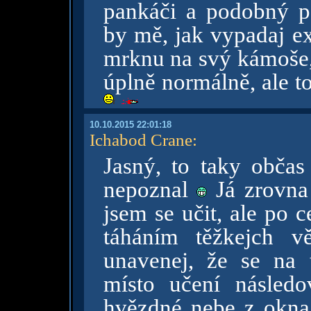
pankáči a podobný po
by mě, jak vypadaj e
mrknu na svý kámoše, 
úplně normálně, ale to
10.10.2015 22:01:18
Ichabod Crane
:
Jasný, to taky občas
nepoznal
Já zrovna 
jsem se učit, ale po 
táháním těžkejch v
unavenej, že se na 
místo učení násled
hvězdné nebe z okna