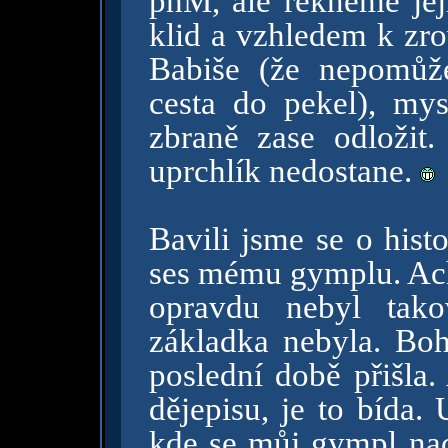
phM, ale řekněme její
klid a vzhledem k zr
Babiše (že nepomůž
cesta do pekel), m
zbraně zase odložit
uprchlík nedostane.
Bavili jsme se o his
ses mému gymplu. Ach
opravdu nebyl tako
základka nebyla. Boh
poslední době přišla.
dějepisu, je to bída.
kde se můj gympl nach