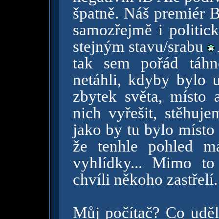
špatně. Náš premiér B
samozřejmě i politick
stejným stavu/srabu
tak sem pořád táhn
netáhli, kdyby bylo 
zbytek světa, místo 
nich vyřešit, stěhuj
jako by tu bylo místo
že tenhle pohled m
vyhlídky... Mimo t
chvíli někoho zastřelí
Můj počítač? Co uděla