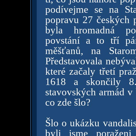
podívejme se na Sta
popravu 27 českých 
byla hromadná po
povstání a to tří pá
měšťanů, na Starom
Představovala nebýval
které začaly třetí pr
1618 a skončily 8.
stavovských armád v b
co zde šlo?
Šlo o ukázku vandali
byli jsme poraženi