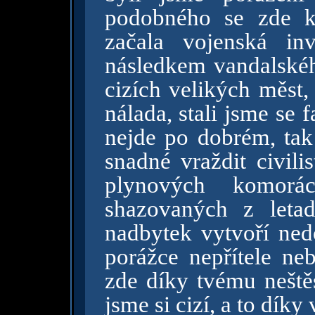
podobného se zde k
začala vojenská i
následkem vandalskéh
cizích velikých měst,
nálada, stali jsme se
nejde po dobrém, tak 
snadné vraždit civili
plynových komor
shazovaných z leta
nadbytek vytvoří nedo
porážce nepřítele neb
zde díky tvému neštěs
jsme si cizí, a to dík