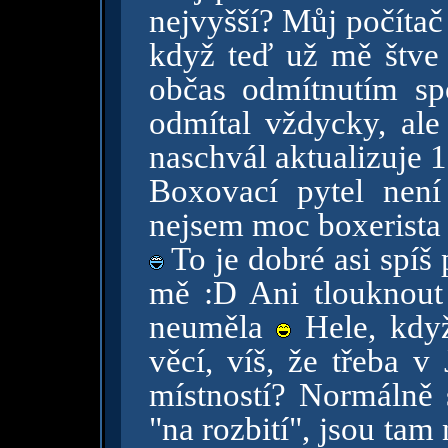
nejvyšší? Můj počíta
když teď už mě štve 
občas odmítnutím sp
odmítal vždycky, ale
naschvál aktualizuje 
Boxovací pytel není
nejsem moc boxerist
To je dobré asi spíš
mě :D Ani tlouknout
neuměla
Hele, když
věcí, víš, že třeba v
místností? Normálně s
"na rozbití", jsou tam