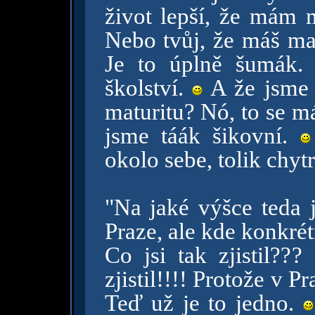
život lepší, že mám 
Nebo tvůj, že máš ma
Je to úplně šumák.
školství.
A že jsme s
maturitu? Nó, to se m
jsme táák šikovní.
okolo sebe, tolik chyt
"Na jaké výšce teda j
Praze, ale kde konkré
Co jsi tak zjistil???
zjistil!!!! Protože v P
Teď už je to jedno.