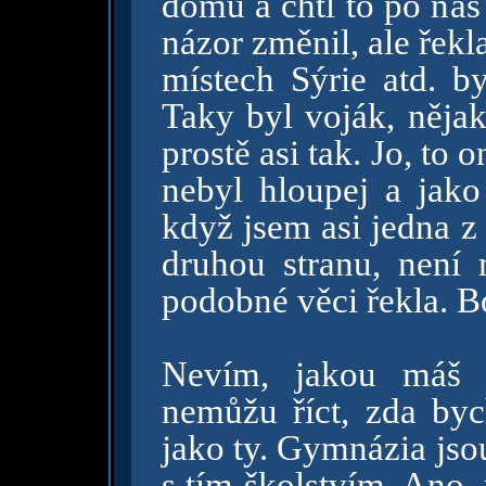
domů a chtl to po nás 
názor změnil, ale řekl
místech Sýrie atd. b
Taky byl voják, nějak
prostě asi tak. Jo, t
nebyl hloupej a jako
když jsem asi jedna z 
druhou stranu, není 
podobné věci řekla. B
Nevím, jakou máš t
nemůžu říct, zda byc
jako ty. Gymnázia jso
s tím školstvím. Ano,