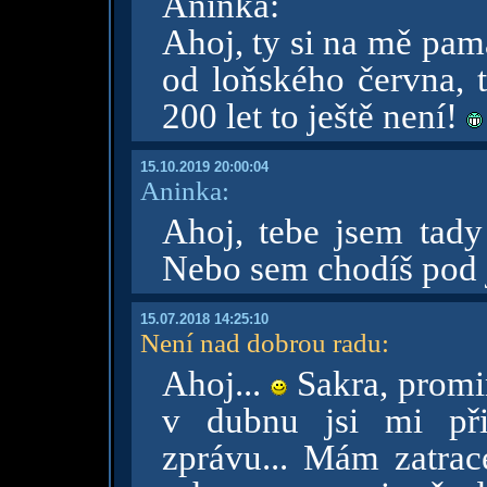
Aninka:
Ahoj, ty si na mě pam
od loňského června, t
200 let to ještě není!
15.10.2019 20:00:04
Aninka:
Ahoj, tebe jsem tady
Nebo sem chodíš pod 
15.07.2018 14:25:10
Není nad dobrou radu
:
Ahoj...
Sakra, prom
v dubnu jsi mi př
zprávu... Mám zatrac