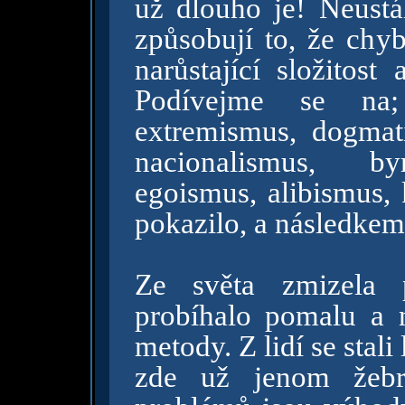
už dlouho je! Neust
způsobují to, že chy
narůstající složitost
Podívejme se na; 
extremismus, dogmati
nacionalismus, byr
egoismus, alibismus, 
pokazilo, a následkem j
Ze světa zmizela 
probíhalo pomalu a
metody. Z lidí se stali 
zde už jenom žebro