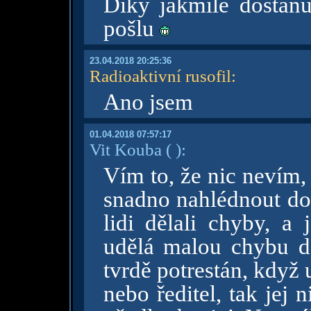
Díky jakmile dostanu
pošlu
23.04.2018 20:25:36
Radioaktivní rusofil
:
Ano jsem
01.04.2018 07:57:17
Vit Kouba
( )
:
Vím to, že nic nevím
snadno nahlédnout do m
lidi dělali chyby, a
udělá malou chybu dě
tvrdě potrestán, když
nebo ředitel, tak jej 