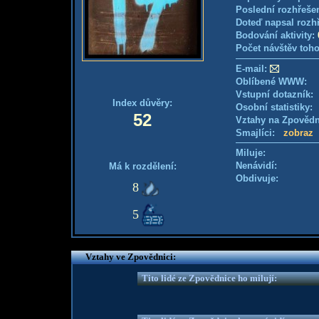
Poslední rozhřešen
Doteď napsal rozh
Bodování aktivity:
Počet návštěv toho
E-mail:
Oblíbené WWW:
Vstupní dotazník
Index důvěry:
Osobní statistiky
52
Vztahy na Zpověd
Smajlíci:
zobraz
Miluje:
Nenávidí:
Má k rozdělení:
Obdivuje:
8
5
Vztahy ve Zpovědnici:
Tito lidé ze Zpovědnice ho milují: