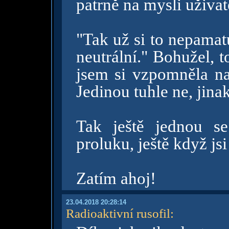
patrně na mysli uživa
"Tak už si to nepamat
neutrální." Bohužel, 
jsem si vzpomněla na
Jedinou tuhle ne, jin
Tak ještě jednou s
proluku, ještě když js
Zatím ahoj!
23.04.2018 20:28:14
Radioaktivní rusofil
: