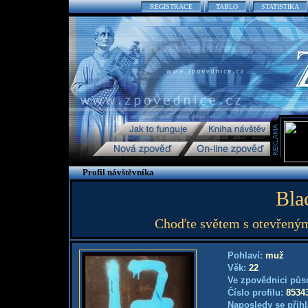
REGISTRACE
TABLO
STATISTIKA
Profil návštěvníka
Bla
Choďte světem s otevřeným
Pohlaví:
muž
Věk:
22
Ve zpovědnici půs
Číslo profilu:
8534
Naposledy se přihl