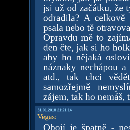
jsi už od začátku, že
odradila? A celkově t
psala nebo tě otravova
Opravdu mě to zajímá
den čte, jak si ho hol
aby ho nějaká oslovi
náznaky nechápou a 
atd., tak chci vědě
samozřejmě nemysl
zájem, tak ho nemáš, t
31.01.2018 21:21:14
Vegas
:
Obojí je špatně - nes