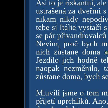
Asi to je riskantní, a
ustrašená za dveřmi s 
nikam nikdy nepodíva
tebe si Itálie vystač
se pár přivandrovalců
Nevím, proč bych mě
nich zůstane doma
Jezdilo jich hodně te
naopak nezměnilo, t
zůstane doma, bych se
Mluvili jsme o tom m
přijetí uprchlíků. Ano