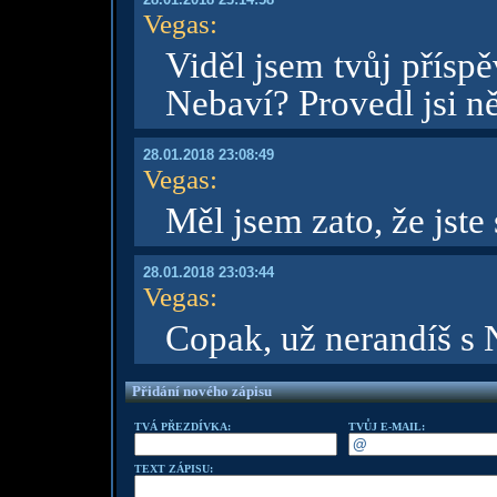
Vegas
:
Viděl jsem tvůj přísp
Nebaví? Provedl jsi n
28.01.2018 23:08:49
Vegas
:
Měl jsem zato, že jste 
28.01.2018 23:03:44
Vegas
:
Copak, už nerandíš s
Přidání nového zápisu
TVÁ PŘEZDÍVKA:
TVŮJ E-MAIL:
TEXT ZÁPISU: