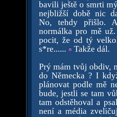
bavili ještě o smrti m
nejbližší době nic da
No, tehdy přišlo. 
normálka pro mě už
pocit, že od tý velk
s*re......
Takže dál.
Prý mám tvůj obdiv, ne
do Německa ? I když
plánovat podle mě n
bude, jestli se tam 
tam odstěhoval a psa
není a média zveliču