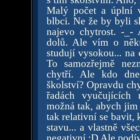
Malý počet a úplní 
blbci. Ne že by byli s
najevo chytrost. -_-
dolů. Ale vím o někt
studují vysokou... na
To samozřejmě nezn
chytří. Ale kdo dn
školství? Opravdu chy
řadách vyučujících
možná tak, abych jim 
tak relativní se bavit,
stavu... a vlastně vše
negativní :D Ale podív