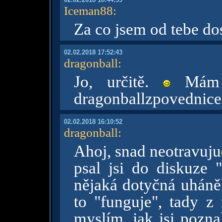
Iceman88
:
Za co jsem od tebe do
02.02.2018 17:52:43
dragonball
:
Jo, určitě.
Mám h
dragonballzpovednic
02.02.2018 16:10:52
dragonball
:
Ahoj, snad neotravuju
psal jsi do diskuze 
nějaká dotyčná uháněl
to "funguje", tady z
myslím, jak jsi pozna