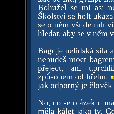
Bohužel se mi asi ne
Školství se holt ukáz
se o něm všude mluví
hledat, aby se v něm 
Bagr je nelidská síla 
nebudeš moct bagre
přeject, ani uprch
způsobem od břehu.
jak odporný je člověk 
No, co se otázek u ma
měla kálet jako ty. C