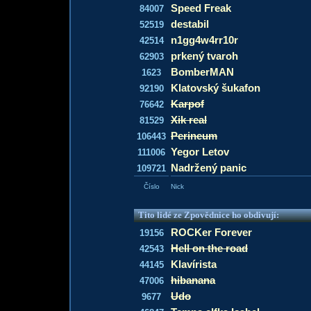
Speed Freak
84007
destabil
52519
n1gg4w4rr10r
42514
prkený tvaroh
62903
BomberMAN
1623
Klatovský šukafon
92190
Karpof
76642
Xik real
81529
Perineum
106443
Yegor Letov
111006
Nadržený panic
109721
Číslo
Nick
Tito lidé ze Zpovědnice ho obdivují:
ROCKer Forever
19156
Hell on the road
42543
Klavírista
44145
hibanana
47006
Udo
9677