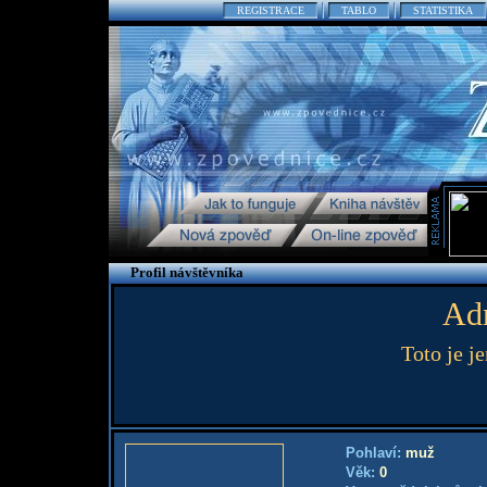
REGISTRACE
TABLO
STATISTIKA
Profil návštěvníka
Adm
Toto je j
Pohlaví:
muž
Věk:
0