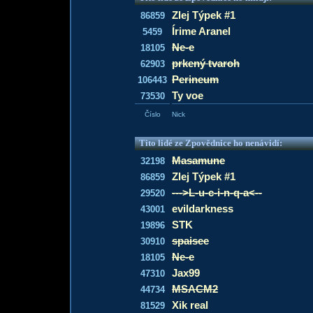
Zlej Týpek #1
86859
Írime Aranel
5459
Ne-e
18105
prkený tvaroh
62903
Perineum
106443
Ty voe
73530
Číslo
Nick
Tito lidé ze Zpovědnice ho nenávidí:
Masamune
32198
Zlej Týpek #1
86859
--->L-u-c-i-n-q-a<--
29520
evildarkness
43001
STK
19896
spaisee
30910
Ne-e
18105
Jax99
47310
MSACM2
44734
Xik real
81529