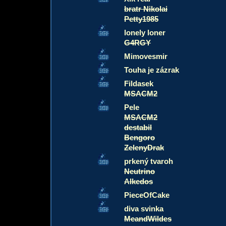
bratr Nikolai
Petty1985
lonely loner
G4RGY
Mimovesmir
Touha je zázrak
Fildasek
MSACM2
Pele
MSACM2
destabil
Bengoro
ZelenyDrak
prkený tvaroh
Neutrino
Alkedos
PieceOfCake
diva svinka
MeandWildes