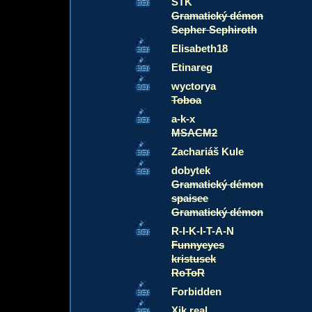
STK
Gramatický démon
Sepher Sephiroth
Elisabeth18
Etinareg
wyctorya
Toboa
a-k-x
MSACM2
Zachariáš Kule
dobytek
Gramatický démon
spaisee
Gramatický démon
R-I-K-I-T-A-N
Funnyeyes
kristusek
RoToR
Forbidden
Xik real