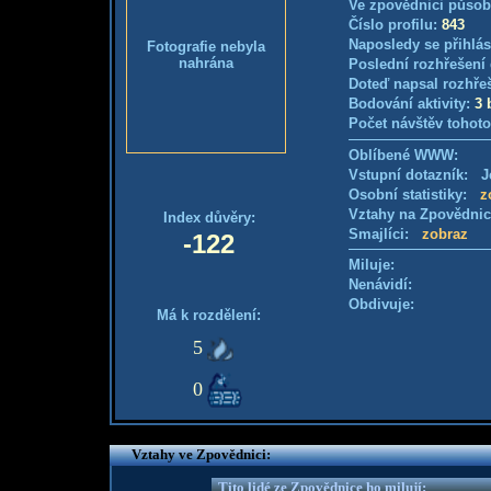
Ve zpovědnici působ
Číslo profilu:
843
Naposledy se přihlás
Fotografie nebyla
nahrána
Poslední rozhřešení 
Doteď napsal rozhře
Bodování aktivity:
3 
Počet návštěv tohoto
Oblíbené WWW:
Vstupní dotazník: Je
Osobní statistiky:
z
Vztahy na Zpovědni
Index důvěry:
Smajlíci:
zobraz
-122
Miluje:
Nenávidí:
Obdivuje:
Má k rozdělení:
5
0
Vztahy ve Zpovědnici:
Tito lidé ze Zpovědnice ho milují: