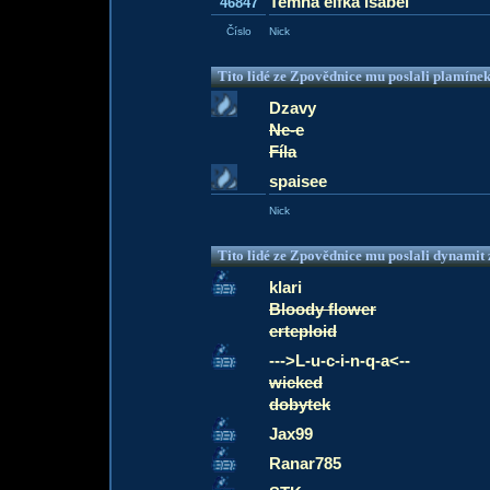
Temna elfka Isabel
46847
Číslo
Nick
Tito lidé ze Zpovědnice mu poslali plamíne
Dzavy
Ne-e
Fíla
spaisee
Nick
Tito lidé ze Zpovědnice mu poslali dynamit z
klari
Bloody flower
erteploid
--->L-u-c-i-n-q-a<--
wicked
dobytek
Jax99
Ranar785