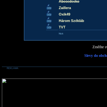
Abecedecko
Zaillera
Oxik49
Három Székláb
TVT
Nick
Změňte sv
Slevy do obch
REKLAMA