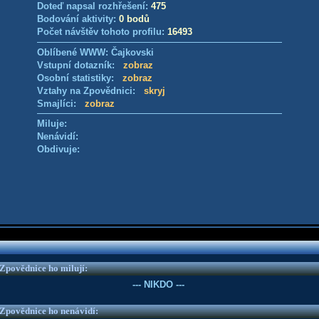
Doteď napsal rozhřešení:
475
Bodování aktivity:
0 bodů
Počet návštěv tohoto profilu:
16493
Oblíbené WWW: Čajkovski
Vstupní dotazník:
zobraz
Osobní statistiky:
zobraz
Vztahy na Zpovědnici:
skryj
Smajlíci:
zobraz
Miluje:
Nenávidí:
Obdivuje:
e Zpovědnice ho milují:
--- NIKDO ---
e Zpovědnice ho nenávidí: