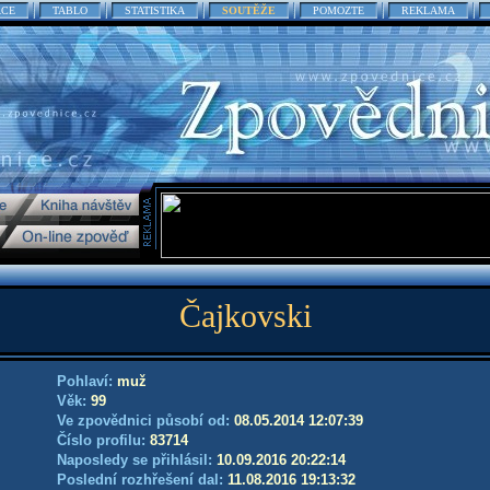
ACE
TABLO
STATISTIKA
SOUTĚŽE
POMOZTE
REKLAMA
Čajkovski
Pohlaví:
muž
Věk:
99
Ve zpovědnici působí od:
08.05.2014 12:07:39
Číslo profilu:
83714
Naposledy se přihlásil:
10.09.2016 20:22:14
Poslední rozhřešení dal:
11.08.2016 19:13:32