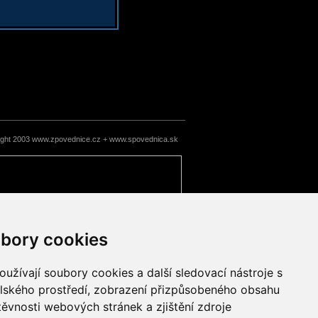
ight 2003 www.zpovednice.cz + www.spovednica.sk
bory cookies
užívají soubory cookies a další sledovací nástroje s
elského prostředí, zobrazení přizpůsobeného obsahu
těvnosti webových stránek a zjištění zdroje