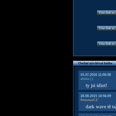
Tito lidé z
Tito lidé z
Tito lidé z
Osobní návštěvní kniha
03.07.2016 11:06:58
abuba
( )
:
ty jsi idiot!
28.08.2015 18:56:09
PretorianCZ
:
dark wave tě ta