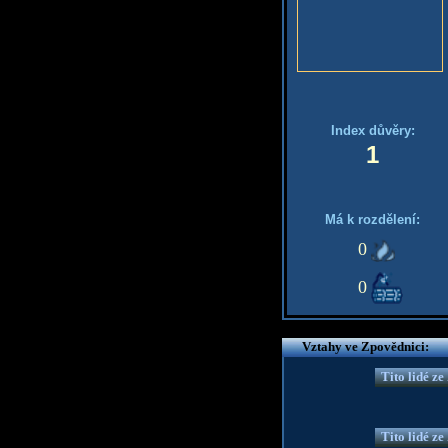
Index důvěry:
1
Má k rozdělení:
0
0
Vztahy ve Zpovědnici:
Tito lidé z
Tito lidé z