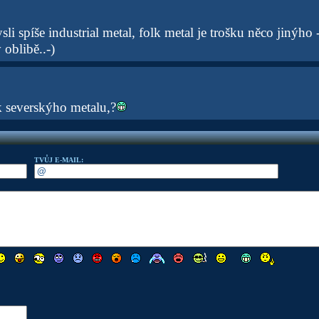
li spíše industrial metal, folk metal je trošku něco jinýho -
oblibě..-)
k severskýho metalu,?
TVŮJ E-MAIL: