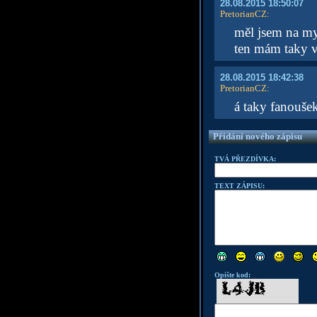
28.08.2015 18:50:07
PretorianCZ
:
měl jsem na mys
ten mám taky v 
28.08.2015 18:42:38
PretorianCZ
:
á taky fanouše
Přidání nového zápisu
TVÁ PŘEZDÍVKA:
TEXT ZÁPISU:
Opište kod: