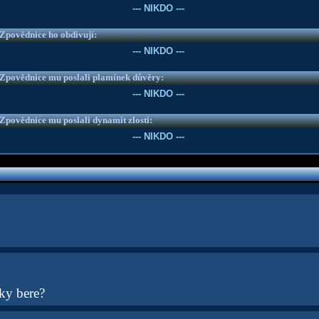
--- NIKDO ---
e Zpovědnice ho obdivují:
--- NIKDO ---
e Zpovědnice mu poslali plamínek důvěry:
--- NIKDO ---
e Zpovědnice mu poslali dynamit zlosti:
--- NIKDO ---
ky bere?