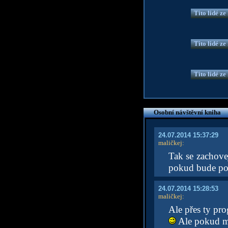
Tito lidé z
Tito lidé z
Tito lidé z
Osobní návštěvní kniha
24.07.2014 15:37:29
maličkej
:
Tak se zachovej
pokud bude pode
24.07.2014 15:28:53
maličkej
:
Ale přes ty pro
Ale pokud máš