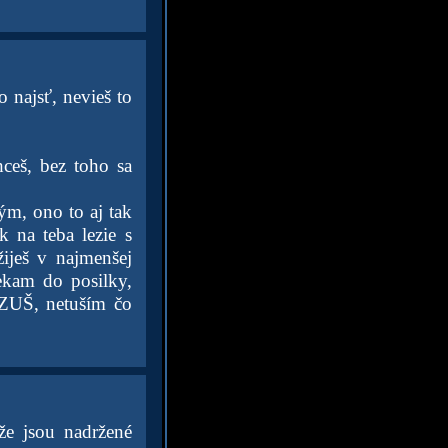
 najsť, nevieš to
hceš, bez toho sa
ým, ono to aj tak
k na teba lezie s
iješ v najmenšej
iekam do posilky,
o ZUŠ, netuším čo
že jsou nadržené