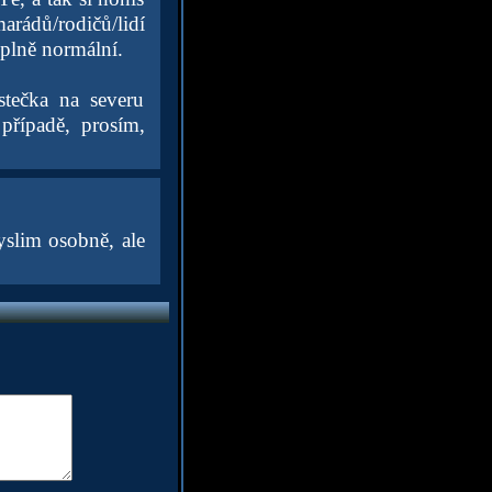
arádů/rodičů/lidí
úplně normální.
stečka na severu
případě, prosím,
yslim osobně, ale