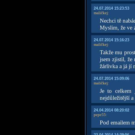
24.07.2014 15:23:53
maličkej
:
Nechci tě nabád
Myslim, že ve 
24.07.2014 15:16:23
maličkej
:
Takže mu prostě
jsem zjistil, ž
žárlivka a já j
24.07.2014 15:09:06
maličkej
:
Je to celkem 
nejdůležitější 
24.04.2014 08:20:02
pepe55
:
Pod emailem mě 
23.04.2014 14:39:56