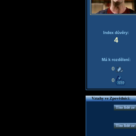
Index důvěry:
4
Má k rozdělení:
0
0
Vztahy ve Zpovědnici:
Tito lidé z
Tito lidé z