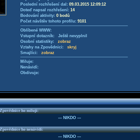
Poslední rozhřešení dal:
09.03.2015 12:09:12
Doteď napsal rozhřešení:
14
Bodování aktivity:
0 bodů
Počet návštěv tohoto profilu:
9101
Oblíbené WWW:
Vstupní dotazník: Ještě nevyplnil
Osobní statistiky:
zobraz
Vztahy na Zpovědnici:
skryj
Smajlíci:
zobraz
Miluje:
Nenávidí:
Obdivuje:
e Zpovědnice ho milují:
--- NIKDO ---
e Zpovědnice ho nenávidí:
--- NIKDO ---