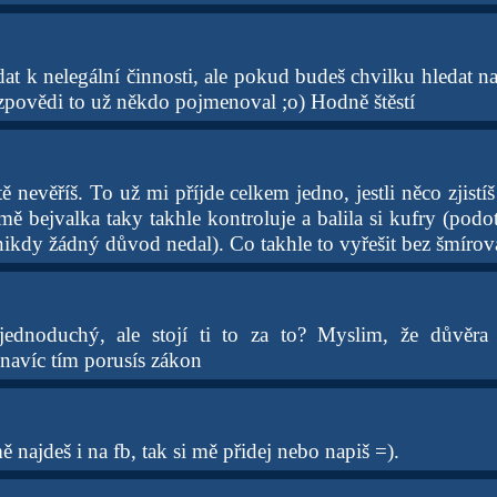
at k nelegální činnosti, ale pokud budeš chvilku hledat na
zpovědi to už někdo pojmenoval ;o) Hodně štěstí
 nevěříš. To už mi příjde celkem jedno, jestli něco zjistí
e mě bejvalka taky takhle kontroluje a balila si kufry (pod
í nikdy žádný důvod nedal). Co takhle to vyřešit bez šmírov
jednoduchý, ale stojí ti to za to? Myslim, že důvěra
a navíc tím porusís zákon
najdeš i na fb, tak si mě přidej nebo napiš =).