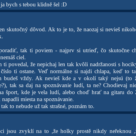
 ja bych s tebou klidně šel :D
n skutočný dôvod. Ak to je to, že naozaj si nevieš nikoho
k.
radiť, tak ti poviem - najprv si utrieď, čo skutočne c
nemáš ciel.
ti povedal, že nepichaj len tak kvôli nadržanosti s hocik
 číslo ti ostane. Veď normálne si najdi chlapa, keď to ta
 budeš vždy. Ak nevieš kde a v okolí taký nejsú (to ž
e?), tak sa daj na spoznávanie ludí, ta ne? Chodievaj n
a šport, kde je vela ludí, alebo choď hrať na gitaru d
k napadli miesta na spoznávanie.
, tak to nebude už tak strašné, poznám to.
ci jsou zvyklí na to ,že holky prostě nikdy neřeknou ,