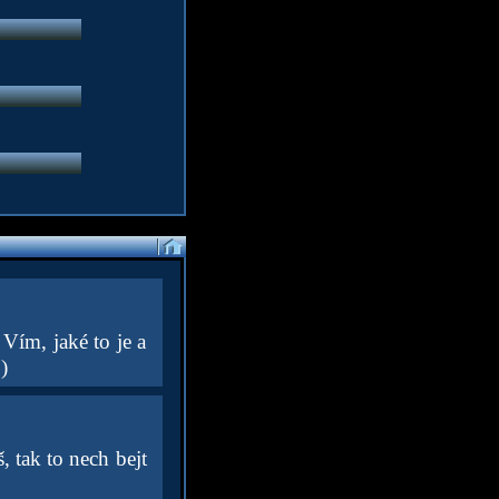
Vím, jaké to je a
)
 tak to nech bejt