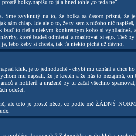
u prostě holky.napíšu to já a hned tohle ,to teda ne"
a. Sme zvyknutý na to, že holka sa časom prizná, že je
ak sám chlap. Ide ale o to, že ty sem z ničoho nič napíšeš, 
ak buď to rieš s niekym konkrétnym koho si vyhliadneš, al
 návrhy, ktoré budeš odmietať a masírovať si ego. Tiež by
je, lebo keby si chcela, tak ťa niekto pichá už dávno.
apsal kluk, je to jednoduché - chybí mu uznání a chce ho 
bychom mu napsali, že je kretén a že nás to nezajímá, on 
aniců a noliferů a uraženě by tu začal všechno spamovat
ch odešel.
 mě, ale toto je prostě něco, co podle mě ŽÁDNÝ 
ude.
za problém doopravdy? Zabouchla ses do kluka, nechce T