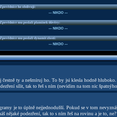
e Zpovědnice ho obdivují:
--- NIKDO ---
e Zpovědnice mu poslali plamínek důvěry:
--- NIKDO ---
e Zpovědnice mu poslali dynamit zlosti:
--- NIKDO ---
 čestně ty a nešmíruj ho. To by jsi klesla hodně hluboko. 
zření sílit, tak to řeš s ním (nevidim na tom nic špatnýho
gramy je to úplně nejjednodušší. Pokud se v tom nevyznáš,
 nějaké podezření, tak to s ním řeš na rovinu a je to, ne?