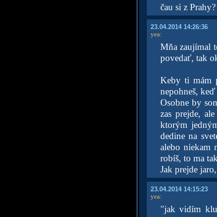
čau si z Prahy?
23.04.2014 14:26:36
yea
:
Mňa zaujímal te
povedať, tak o
Keby ti mám po
nepohneš, keď 
Osobne by som 
zas prejde, ale
ktorým jedným
dedine na svet
alebo niekam n
robíš, to ma ta
Jak prejde jaro
23.04.2014 14:15:23
yea
:
"jak vidím klu