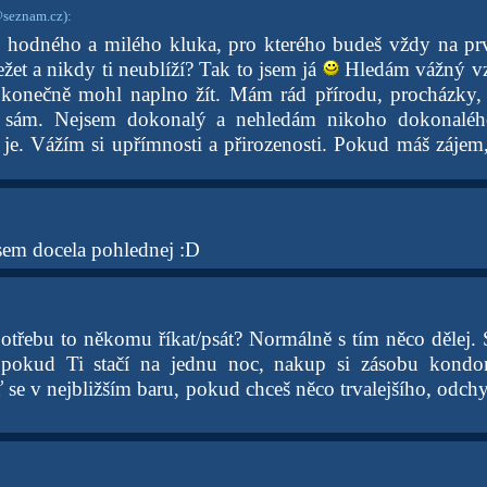
eznam.cz)
:
š hodného a milého kluka, pro kterého budeš vždy na pr
žet a nikdy ti neublíží? Tak to jsem já
Hledám vážný vz
konečně mohl naplno žít. Mám rád přírodu, procházky, v
 sám. Nejsem dokonalý a nehledám nikoho dokonaléh
 je. Vážím si upřímnosti a přirozenosti. Pokud máš zájem
jsem docela pohlednej :D
otřebu to někomu říkat/psát? Normálně s tím něco dělej. 
- pokud Ti stačí na jednu noc, nakup si zásobu kondo
ď se v nejbližším baru, pokud chceš něco trvalejšího, odchy