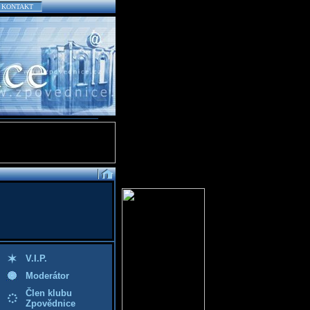
KONTAKT
V.I.P.
Moderátor
Člen klubu
Zpovědnice