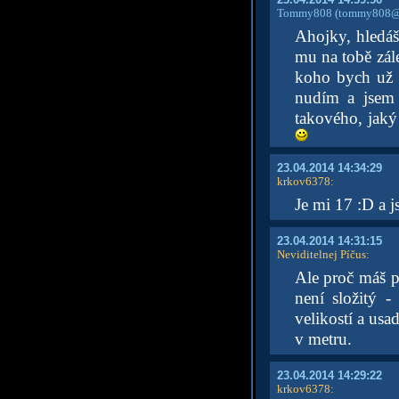
Tommy808
(tommy808@s
Ahojky, hledá
mu na tobě zále
koho bych už 
nudím a jsem
takového, jaký
23.04.2014 14:34:29
krkov6378
:
Je mi 17 :D a 
23.04.2014 14:31:15
Neviditelnej Píčus
:
Ale proč máš p
není složitý 
velikostí a usa
v metru.
23.04.2014 14:29:22
krkov6378
: