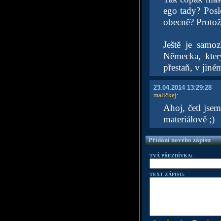
ego tady? Posl
obecně? Protože
Ještě je samo
Německa, kter
přestaň, v jiné
23.04.2014 13:29:28
maličkej
:
Ahoj, četl jse
materiálově ;)
Přidání nového zápisu
TVÁ PŘEZDÍVKA:
TEXT ZÁPISU: