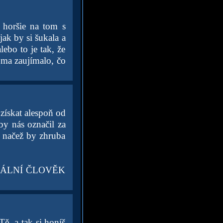
 horšie na tom s
jak by si šukala a
ebo to je tak, že
 ma zaujímalo, čo
získat alespoň od
by nás označil za
, načež by zhruba
NORMÁLNÍ ČLOVĚK
ě, a tak si honíš