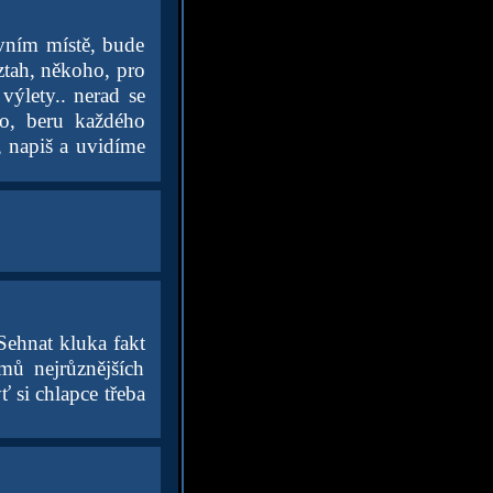
vním místě, bude
tah, někoho, pro
ýlety.. nerad se
o, beru každého
, napiš a uvidíme
Sehnat kluka fakt
mů nejrůznějších
ť si chlapce třeba