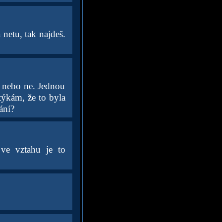
 netu, tak najdeš.
š nebo ne. Jednou
otýkám, že to byla
ání?
 ve vztahu je to