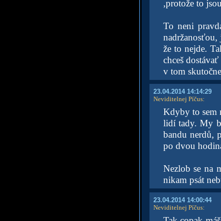
,protože to jso
To neni pravd
nadržanosťou, j
že to nejde. T
chceš dostávať
v tom skutočne 
23.04.2014 14:14:29
Neviditelnej Píčus
:
Kdyby to sem n
lidí tady. My 
bandu nerdů, p
po dvou hodiná
Nezlob se na
nikam psát neb
23.04.2014 14:00:44
Neviditelnej Píčus
:
Tak copak máš 