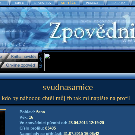
ACE
TABLO
STATISTIKA
SOUTĚŽE
POMOZTE
REKLAMA
svudnasamice
kdo by náhodou chtěl můj fb tak mi napište na profil
Pohlaví:
žena
Věk:
16
Ve zpovědnici působí od:
23.04.2014 12:19:20
Číslo profilu:
83495
Naposledy se přihlásil:
31.07.2015 16:06:42