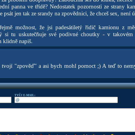
ední panna ve třídě? Nedostatek pozornosti ze strany kam
 psát jen tak ze srandy na zpovědnici, že chceš sex, není 
zřejmě možnost, že jsi padesátiletý řidič kamionu z mě
ý si tu uskutečňuje své podivné choutky - v takovém 
m klidně napiš.
m tvojí "zpověď" a asi bych mohl pomoct ;) A teď to nem
TVŮJ E-MAIL: