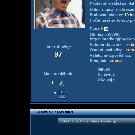
Poslední rozhřešení dal
Doteď napsal rozhřešen
Bodování aktivity:
10 b
Počet návštěv tohoto pr
E-mail:
Oblíbené WWW:
https://media.giphy.c
Vstupní dotazník:
zobr
Index důvěry:
Osobní statistiky:
zobr
97
Vztahy na Zpovědnici:
Smajlíci:
zobraz
Miluje:
Má k rozdělení:
Nenávidí:
Obdivuje:
11
7
Vztahy ve Zpovědnici:
Tito lidé ze Zpovědnice ho milují: