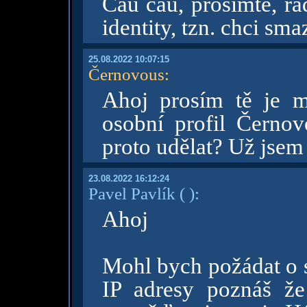
Čau čau, prosimtě, rá
identity, tzn. chci sma
25.08.2022 10:07:15
Černovous
:
Ahoj prosím tě je m
osobní profil Černo
proto udělat? Už jsem
23.08.2022 16:12:24
Pavel Pavlík
( )
:
Ahoj
Mohl bych požádat o 
IP adresy poznáš že