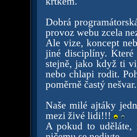
krtkem.
Dobrá programátorská 
provoz webu zcela ne
Ale vize, koncept ne
jiné disciplíny. Které
stejně, jako když ti 
nebo chlapi rodit. Po
poměrně častý nešvar.
Naše milé ajtáky jed
mezi živé lidi!!!
A pokud to uděláte, 
ničemu se nedivte.