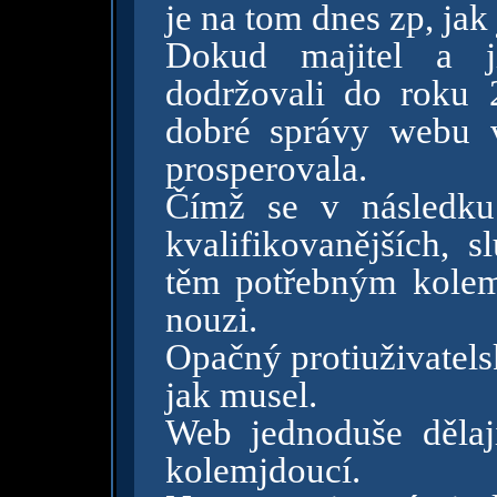
je na tom dnes zp, jak 
Dokud majitel a jí
dodržovali do roku 2
dobré správy webu v
prosperovala.
Čímž se v následku 
kvalifikovanějších, s
těm potřebným kole
nouzi.
Opačný protiuživatels
jak musel.
Web jednoduše dělají
kolemjdoucí.