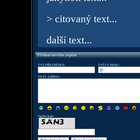
> citovaný text...
další text...
Přidání nového zápisu
TVÁ PŘEZDÍVKA:
TVŮJ E-MAIL:
TEXT ZÁPISU:
Opište kod: