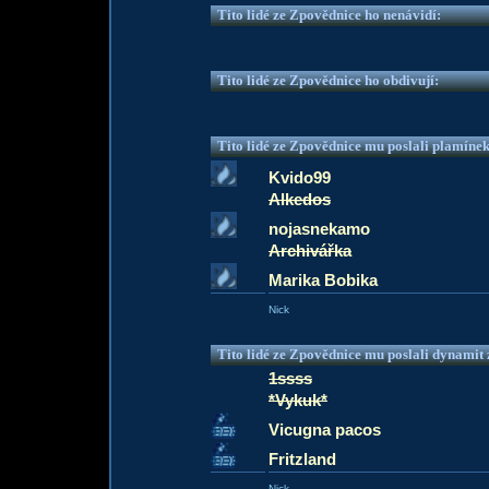
Tito lidé ze Zpovědnice ho nenávidí:
Tito lidé ze Zpovědnice ho obdivují:
Tito lidé ze Zpovědnice mu poslali plamíne
Kvido99
Alkedos
nojasnekamo
Archivářka
Marika Bobika
Nick
Tito lidé ze Zpovědnice mu poslali dynamit z
1ssss
*Vykuk*
Vicugna pacos
Fritzland
Nick