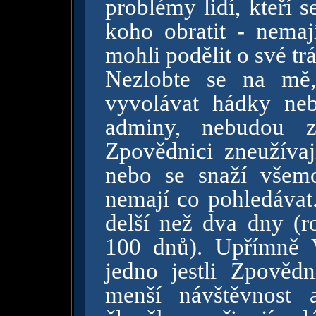
problémy lidí, kteří s
koho obratit - nema
mohli podělit o své trá
Nezlobte se na mě,
vyvolávat hádky ne
adminy, nebudou zd
Zpovědnici zneužívaj
nebo se snaží všemo
nemají co pohledávat.
delší než dva dny (
100 dnů). Upřímně 
jedno jestli Zpověd
menší návštěvnost 