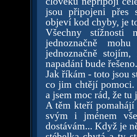
člověku nepřipojí cel
jsou připojeni přes
objeví kod chyby, je 
Všechny stížnosti 
jednoznačně mohu 
jednoznačně stojím,
napadání bude řešeno
Jak říkám - toto jsou 
co jim chtějí pomoci.
a jsem moc rád, že tu 
A těm kteří pomahájí
svým i jménem všec
dostávám... Když je n
stébelka chytá a ty s