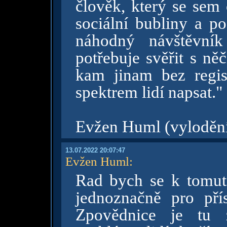
člověk, který se sem c
sociální bubliny a p
náhodný návštěvník
potřebuje svěřit s n
kam jinam bez regis
spektrem lidí napsat."
Evžen Huml (vylodění 
13.07.2022 20:07:47
Evžen Huml
:
Rad bych se k tomuto
jednoznačně pro přís
Zpovědnice je tu z