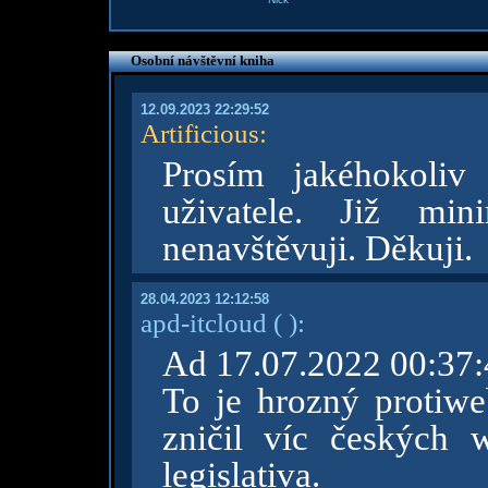
Osobní návštěvní kniha
12.09.2023 22:29:52
Artificious
:
Prosím jakéhokoliv
uživatele. Již min
nenavštěvuji. Děkuji.
28.04.2023 12:12:58
apd-itcloud
( )
:
Ad 17.07.2022 00:37:
To je hrozný protiwe
zničil víc českých
legislativa.