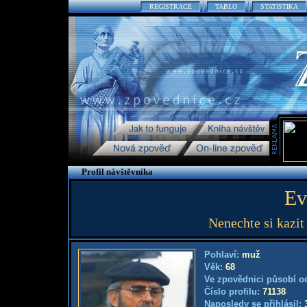
REGISTRACE
TABLO
STATISTIKA
Profil návštěvníka
Ev
Nenechte si kazit
Pohlaví:
muž
Věk:
68
Ve zpovědnici působí o
Číslo profilu:
71138
Naposledy se přihlásil: