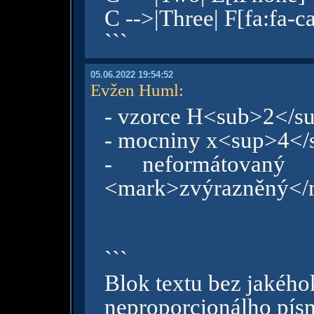
C -->|Three| F[fa:fa-c
```
05.06.2022 19:54:52
Evžen Huml
:
- vzorce H<sub>2</s
- mocniny x<sup>4</
- neformátovaný 
<mark>zvýrazněný</m
```
Blok textu bez jakého
neproporcionálho pís