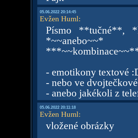
05.06.2022 20:14:45
Evžen Huml
:
Písmo **tučné**, *k
*~~anebo~~* 
***~~kombinace~~*
- emotikony textové :
- nebo ve dvojtečkové
- anebo jakékoli z t
05.06.2022 20:11:18
Evžen Huml
:
vložené obrázky