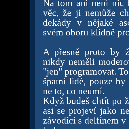
Na tom ani není nic k
věc, že ji nemůže c
dekády v nějaké aso
svém oboru klidně pro
A přesně proto by ž
nikdy neměli moderov
"jen" programovat. To
špatní lidé, pouze by
ne to, co neumí.
Když budeš chtít po ž
asi se projeví jako n
závodící s delfínem v 