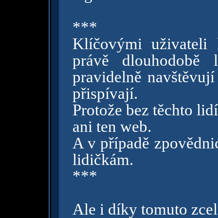
***
Klíčovými uživatel
právě dlouhodobě lo
pravidelně navštěvují
přispívají.
Protože bez těchto li
ani ten web.
A v případě zpovědni
lidičkám.
***
Ale i díky tomuto zce