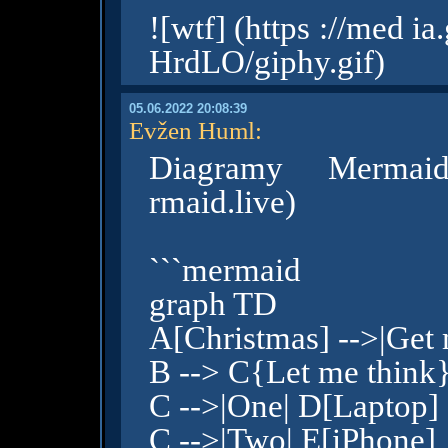
![wtf] (https ://med 
HrdLO/giphy.gif)
05.06.2022 20:08:39
Evžen Huml
:
Diagramy Mermaid
rmaid.live)
```mermaid
graph TD
A[Christmas] -->|Get
B --> C{Let me think
C -->|One| D[Laptop]
C -->|Two| E[iPhone]