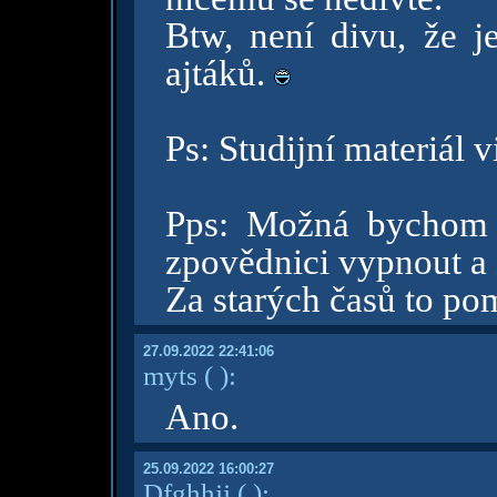
Btw, není divu, že j
ajtáků.
Ps: Studijní materiál 
Pps: Možná bychom 
zpovědnici vypnout a 
Za starých časů to po
27.09.2022 22:41:06
myts
( )
:
Ano.
25.09.2022 16:00:27
Dfghhjj
( )
: