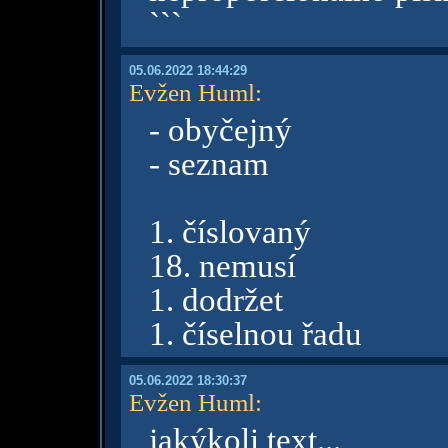
```
05.06.2022 18:44:29
Evžen Huml
:
- obyčejný
- seznam
1. číslovaný
18. nemusí
1. dodržet
1. číselnou řadu
05.06.2022 18:30:37
Evžen Huml
:
jakýkoli text...