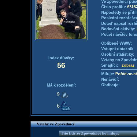
Ve zpovědnici půs
Číslo profilu:
6318
Naposledy se přihl
Poslední rozhřešen
Doteď napsal rozh
Bodování aktivity:
Počet návštěv toho
Oblíbené WWW:
Vstupní dotazník
Osobní statistiky
Index důvěry:
Vztahy na Zpověd
56
Smajlíci:
zobraz
Miluje:
Pořád-se-n
Nenávidí:
Obdivuje:
Má k rozdělení:
9
6
Vztahy ve Zpovědnici:
Tito lidé ze Zpovědnice ho milují: