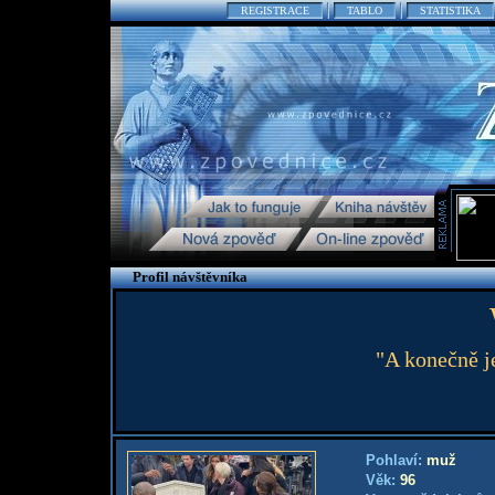
REGISTRACE
TABLO
STATISTIKA
Profil návštěvníka
"A konečně j
Pohlaví:
muž
Věk:
96