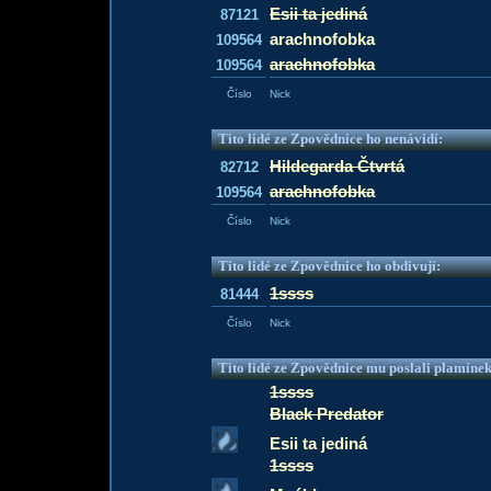
Esii ta jediná
87121
arachnofobka
109564
arachnofobka
109564
Číslo
Nick
Tito lidé ze Zpovědnice ho nenávidí:
Hildegarda Čtvrtá
82712
arachnofobka
109564
Číslo
Nick
Tito lidé ze Zpovědnice ho obdivují:
1ssss
81444
Číslo
Nick
Tito lidé ze Zpovědnice mu poslali plamíne
1ssss
Black Predator
Esii ta jediná
1ssss