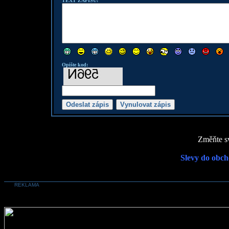
TEXT ZÁPISU:
Opište kod:
Změňte sv
Slevy do obch
REKLAMA