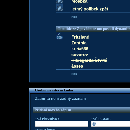
Moábka
letmý polibek zpět
Nick
Tito lidé ze Zpovědnice mu poslali dynamit z
Fritzland
Zanthia
kreia666
suvurov
Hildegarda Čtvrtá
1ssss
Nick
Osobní návštěvní kniha
Zatím tu není žádný záznam
Přidání nového zápisu
TVÁ PŘEZDÍVKA:
TVŮJ E-MAIL: