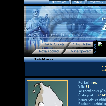
REGISTRACE
TABLO
STATISTIKA
Profil návštěvníka
C
Pohlaví:
muž
Věk:
34
Ve zpovědnici půs
Číslo profilu:
6114
Naposledy se přihl
Poslední rozhřešen