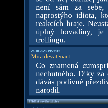
není sám za sebe, 
naprostýho idiota, k
reakcích hraje. Neust
úplný hovadiny, je 
trollingu.
24.10.2023 19:27:49
Mira devatenact
:
Co znamená cumspri
nechutného. Díky za o
dávás podivné přezdív
narodil.
Přidání nového zápisu