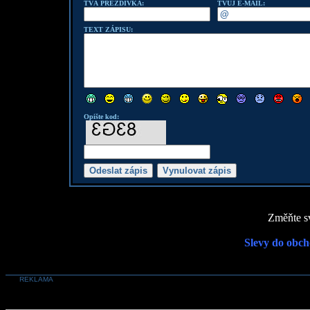
TVÁ PŘEZDÍVKA:
TVŮJ E-MAIL:
TEXT ZÁPISU:
Opište kod:
Změňte sv
Slevy do obch
REKLAMA