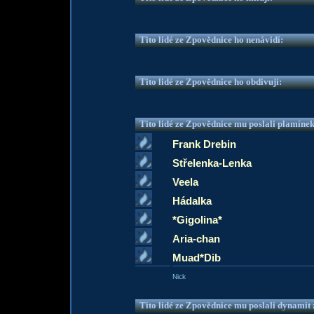
Tito lidé ze Zpovědnice ho nenávidí:
Tito lidé ze Zpovědnice ho obdivují:
Tito lidé ze Zpovědnice mu poslali plamíne
Frank Drebin
Střelenka-Lenka
Veela
Hádalka
*Gigolina*
Aria-chan
Muad*Dib
Nick
Tito lidé ze Zpovědnice mu poslali dynamit z