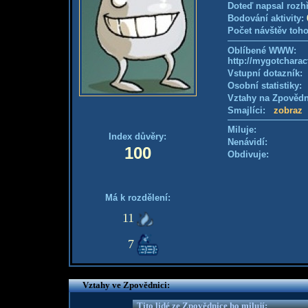
Doteď napsal rozh
Bodování aktivity:
Počet návštěv toho
Oblíbené WWW:
http://mygotchar
Vstupní dotazník
Osobní statistiky
Vztahy na Zpověd
Smajlíci:
zobraz
Miluje:
Index důvěry:
Nenávidí:
100
Obdivuje:
Má k rozdělení:
11
7
Vztahy ve Zpovědnici:
Tito lidé ze Zpovědnice ho milují: