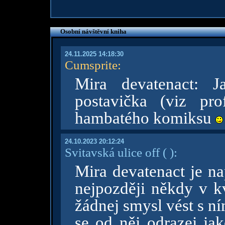
Osobní návštěvní kniha
24.11.2025 14:18:30
Cumsprite
:
Mira devatenact: J
postavička (viz pr
hambatého komiksu
24.10.2023 20:12:24
Svitavská ulice off
( )
:
Mira devatenact je na
nejpozději někdy v k
žádnej smysl vést s n
se od něj odrazej jak