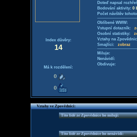
Doteď napsal rozhře
Bodování aktivity:
0 
Počet návštěv tohoto
Oblíbené WWW:
Vstupní dotazník:
z
Osobní statistiky:
z
Vztahy na Zpovědni
Index důvěry:
Smajlíci:
zobraz
14
Miluje:
Nenávidí:
Obdivuje:
Má k rozdělení:
0
0
Vztahy ve Zpovědnici:
Tito lidé ze Zpovědnice ho milují:
Tito lidé ze Zpovědnice ho nenávidí: