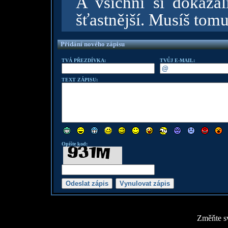
A všichni si dokázali
šťastnější. Musíš tomu
Přidání nového zápisu
TVÁ PŘEZDÍVKA:
TVŮJ E-MAIL:
TEXT ZÁPISU:
Opište kod:
Změňte sv