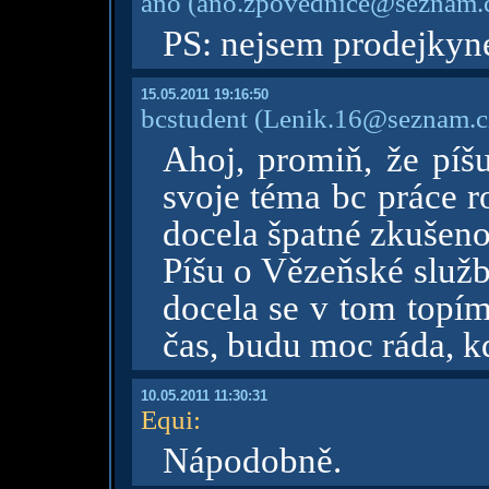
ano
(ano.zpovednice@seznam.
PS: nejsem prodejkyn
15.05.2011 19:16:50
bcstudent
(Lenik.16@seznam.c
Ahoj, promiň, že píšu
svoje téma bc práce 
docela špatné zkušenos
Píšu o Vězeňské služb
docela se v tom topím
čas, budu moc ráda, k
10.05.2011 11:30:31
Equi
:
Nápodobně.