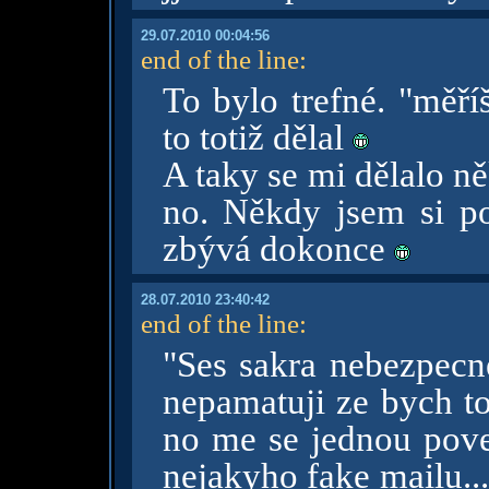
29.07.2010 00:04:56
end of the line
:
To bylo trefné. "měří
to totiž dělal
A taky se mi dělalo n
no. Někdy jsem si po
zbývá dokonce
28.07.2010 23:40:42
end of the line
:
"Ses sakra nebezpecnej
nepamatuji ze bych to
no me se jednou pov
nejakyho fake mailu... 