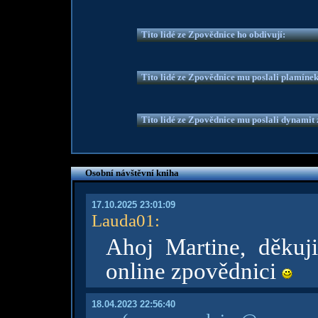
Tito lidé ze Zpovědnice ho obdivují:
Tito lidé ze Zpovědnice mu poslali plamíne
Tito lidé ze Zpovědnice mu poslali dynamit z
Osobní návštěvní kniha
17.10.2025 23:01:09
Lauda01
:
Ahoj Martine, děkuj
online zpovědnici
18.04.2023 22:56:40