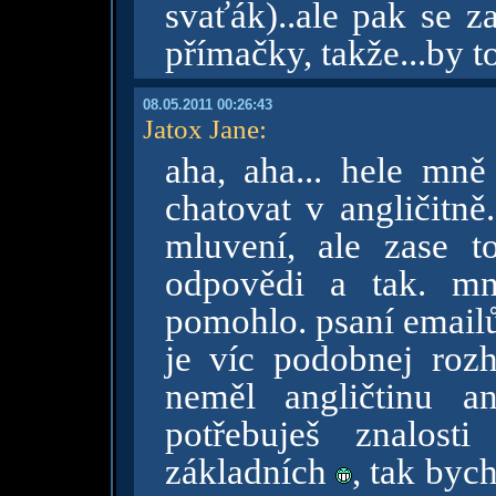
svaťák)..ale pak se z
přímačky, takže...by t
08.05.2011 00:26:43
Jatox Jane
:
aha, aha... hele mně 
chatovat v angličitně.
mluvení, ale zase 
odpovědi a tak. mn
pomohlo. psaní emailů 
je víc podobnej rozho
neměl angličtinu a
potřebuješ znalost
základních
, tak byc