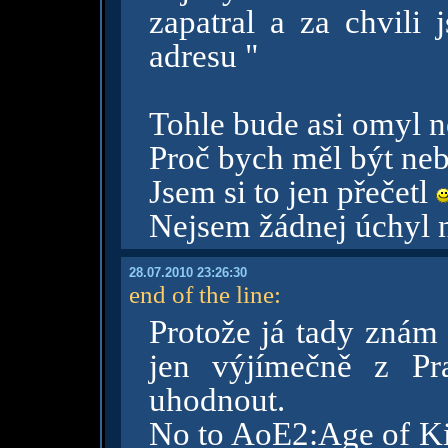
zapatral a za chvili 
adresu "
Tohle bude asi omyl n
Proč bych měl být neb
Jsem si to jen přečetl
Nejsem žádnej úchyl n
28.07.2010 23:26:30
end of the line
:
Protože já tady znám 
jen výjímečně z Pr
uhodnout.
No to AoE2:Age of Ki