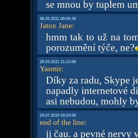
se mnou by tuplem um
08.05.2011 00:09:38
Jatox Jane
:
hmm tak to už na tom 
porozumění týče, ne?
28.04.2011 21:13:48
Yasmir
:
Díky za radu, Skype j
napadly internetové d
asi nebudou, mohly by
29.07.2010 00:24:06
end of the line
:
jj čau. a pevné nervy 