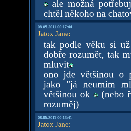
ale možná potřebuje
chtěl někoho na chatov
08.05.2011 00:17:44
Jatox Jane
:
tak podle věku si u
dobře rozumět, tak m
mluvit
ono jde většinou o p
jako "já neumim ml
většinou ok
(nebo ř
rozuměj)
08.05.2011 00:13:41
Jatox Jane
: