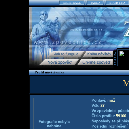
REGISTRACE
TABLO
STATISTIKA
Profil návštěvníka
M
Pohlaví:
muž
Věk:
27
Ve zpovědnici působ
Číslo profilu:
59100
Naposledy se přihlás
Fotografie nebyla
nahrána
Poslední rozhřešení 