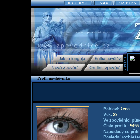
REGISTRACE
TABLO
STATISTIKA
Profil návštěvníka
Pohlaví:
žena
Věk:
29
Ve zpovědnici půs
Číslo profilu:
5455
Naposledy se přihl
Poslední rozhřešen