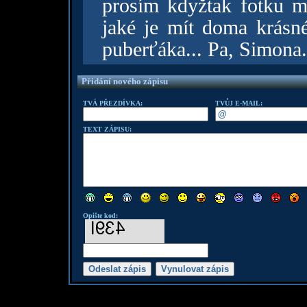
prosím kdyžtak fotku m
jaké je mít doma krásn
puberťáka... Pa, Simona.
Přidání nového zápisu
TVÁ PŘEZDÍVKA:
TVŮJ E-MAIL:
TEXT ZÁPISU:
Opište kod: