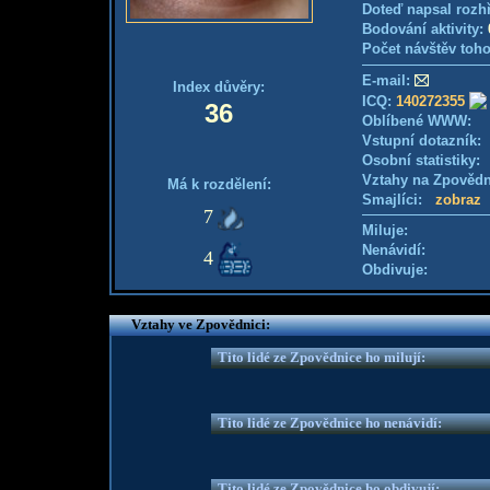
Doteď napsal rozh
Bodování aktivity:
Počet návštěv toho
E-mail:
Index důvěry:
ICQ:
140272355
36
Oblíbené WWW:
Vstupní dotazník
Osobní statistiky
Vztahy na Zpověd
Má k rozdělení:
Smajlíci:
zobraz
7
Miluje:
Nenávidí:
4
Obdivuje:
Vztahy ve Zpovědnici:
Tito lidé ze Zpovědnice ho milují:
Tito lidé ze Zpovědnice ho nenávidí:
Tito lidé ze Zpovědnice ho obdivují: