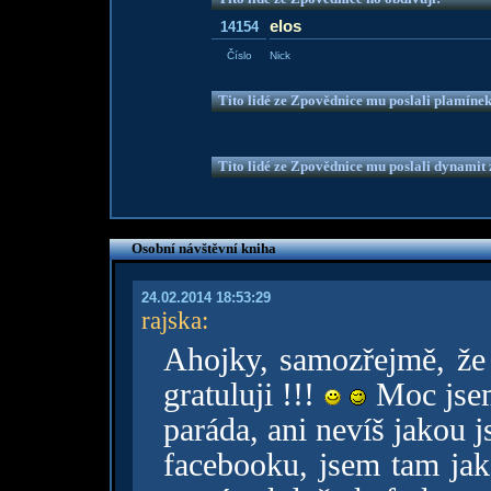
elos
14154
Číslo
Nick
Tito lidé ze Zpovědnice mu poslali plamíne
Tito lidé ze Zpovědnice mu poslali dynamit z
Osobní návštěvní kniha
24.02.2014 18:53:29
rajska
:
Ahojky, samozřejmě, že
gratuluji !!!
Moc jsem
paráda, ani nevíš jakou j
facebooku, jsem tam jak