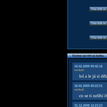
Tito lidé z
Tito lidé z
Tito lidé z
Osobní návštěvní kniha
18.02.2009 09:42:16
wicked
:
lol a le já si d
18.02.2009 09:22:51
wicked
:
co se ti nelíbí 
31.12.2008 12:23:23