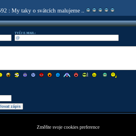
2 : My taky o svátcích malujeme ..
TVŮJ E-MAIL:
Změňte svoje cookies preference