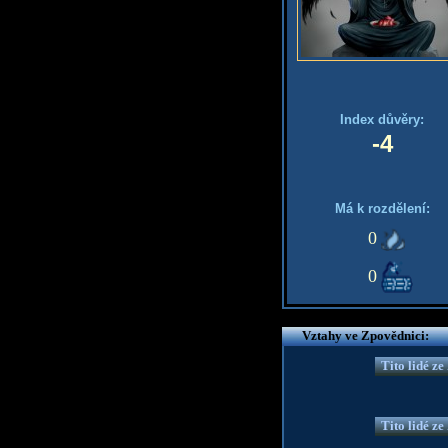
Index důvěry:
-4
Má k rozdělení:
0
0
Vztahy ve Zpovědnici:
Tito lidé z
Tito lidé z