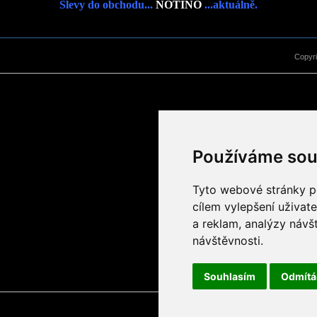
Slevy do obchodu...
NOTINO
...aktuálně.
Copyr
Používáme sou
Tyto webové stránky po
cílem vylepšení uživat
a reklam, analýzy návš
návštěvnosti.
Souhlasím
Odmít