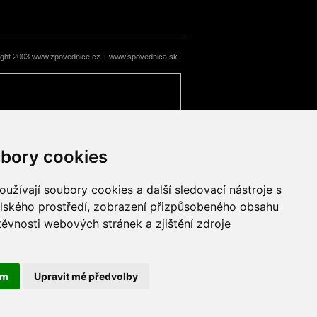
ight 2003 www.zpovednice.cz + www.spovednica.sk
bory cookies
užívají soubory cookies a další sledovací nástroje s
elského prostředí, zobrazení přizpůsobeného obsahu
těvnosti webových stránek a zjištění zdroje
ám
Upravit mé předvolby