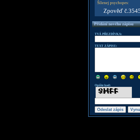
Šílenej psychopes
:
Zpověď č.35459
Přidání nového zápisu
TVÁ PŘEZDÍVKA:
TEXT ZÁPISU:
Opište kod: