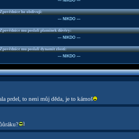
--- NIKDO ---
e Zpovědnice ho obdivují:
--- NIKDO ---
e Zpovědnice mu poslali plamínek důvěry:
--- NIKDO ---
e Zpovědnice mu poslali dynamit zlosti:
--- NIKDO ---
ělala prdel, to neni můj děda, je to kámoš
čůůráku?