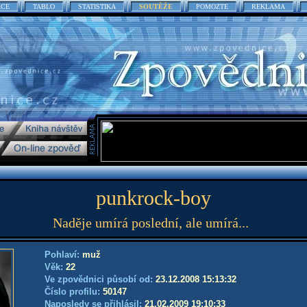
ACE
TABLO
STATISTIKA
SOUTĚŽE
POMOZTE
REKLAMA
punkrock-boy
Naděje umírá poslední, ale umírá...
Pohlaví:
muž
Věk:
22
Ve zpovědnici působí od:
23.12.2008 15:13:32
Číslo profilu:
50147
Naposledy se přihlásil:
21.02.2009 19:10:33