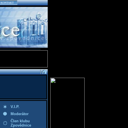
KONTAKT
V.I.P.
Moderátor
Člen klubu
Zpovědnice