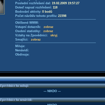
Poslední rozhřešení dal:
19.02.2009 19:57:27
Doteď napsal rozhřešení:
118
Bodování aktivity:
0 bodů
Počet návštěv tohoto profilu:
21598
Oblíbené WWW:
Vstupní dotazník:
zobraz
Osobní statistiky:
zobraz
Vztahy na Zpovědnici:
skryj
Smajlíci:
zobraz
Miluje:
Nenávidí:
Obdivuje:
e Zpovědnice ho milují:
--- NIKDO ---
e Zpovědnice ho nenávidí: