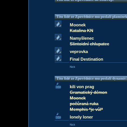
Tito lidé ze Zpovědnice mu poslali plamíne
Moonek
Katalina KN
Namyšlenec
Slintoidní chlupatec
veprovka
Final Destination
Nick
Tito lidé ze Zpovědnice mu poslali dynamit z
kili von prag
Gramatický démon
Moonek
počůraná ruka
Memphis *je vůl*
lonely loner
Nick