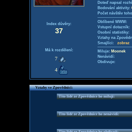
Doteď napsal rozh
Bodování aktivity:
Počet návštěv toho
Oblíbené WWW:
Index důvěry:
Vstupní dotazník
37
Osobní statistiky
Vztahy na Zpověd
Smajlíci:
zobraz
Má k rozdělení:
Miluje:
Moonek
Nenávidí:
7
Obdivuje:
4
Vztahy ve Zpovědnici:
Tito lidé ze Zpovědnice ho milují:
Tito lidé ze Zpovědnice ho nenávidí:
Tito lidé ze Zpovědnice ho obdivují: