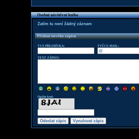
Osobní návštěvní kniha
Zatím tu není žádný záznam
Přidání nového zápisu
TVÁ PŘEZDÍVKA:
TVŮJ E-MAIL:
TEXT ZÁPISU:
Opište kod: