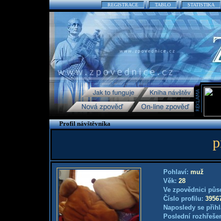
REGISTRACE
TABLO
STATISTIKA
Profil návštěvníka
p
Pohlaví:
muž
Věk:
28
Ve zpovědnici půs
Číslo profilu:
3956
Naposledy se přihl
Poslední rozhřešen