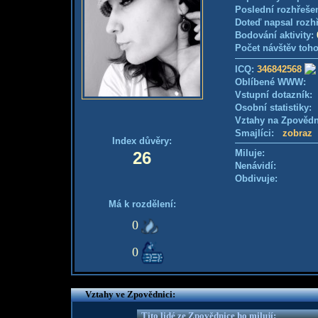
Poslední rozhřešen
Doteď napsal rozh
Bodování aktivity:
Počet návštěv toho
ICQ:
346842568
Oblíbené WWW:
Vstupní dotazník
Osobní statistiky
Vztahy na Zpověd
Smajlíci:
zobraz
Index důvěry:
Miluje:
26
Nenávidí:
Obdivuje:
Má k rozdělení:
0
0
Vztahy ve Zpovědnici:
Tito lidé ze Zpovědnice ho milují: