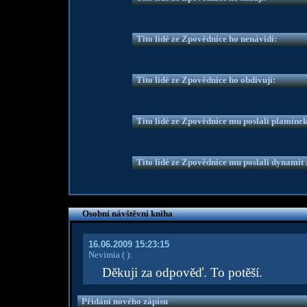
Tito lidé ze Zpovědnice ho nenávidí:
Tito lidé ze Zpovědnice ho obdivují:
Tito lidé ze Zpovědnice mu poslali plamíne
Tito lidé ze Zpovědnice mu poslali dynamit z
Osobní návštěvní kniha
16.06.2009 15:23:15
Nevimia
( )
:
Děkuji za odpověď. To potěší.
Přidání nového zápisu