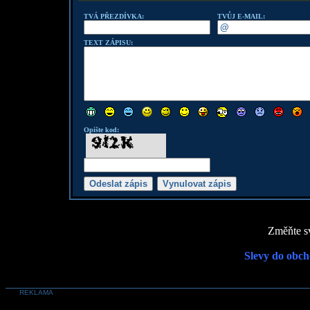
TVÁ PŘEZDÍVKA:
TVŮJ E-MAIL:
TEXT ZÁPISU:
Opište kod:
Změňte sv
Slevy do obch
REKLAMA