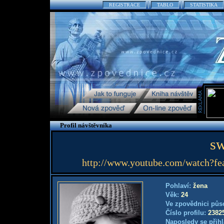
REGISTRACE
TABLO
STATISTIKA
Profil návštěvníka
sw
http://www.youtube.com/watch?
Pohlaví:
žena
Věk:
24
Ve zpovědnici půs
Číslo profilu:
2382
Naposledy se přihl