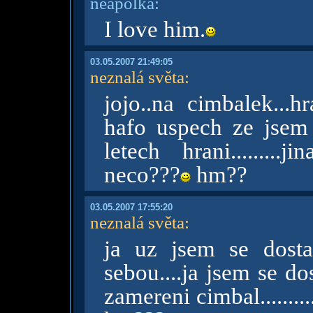
neapolka:
I love him.
03.05.2007 21:49:05
neznalá světa
:
jojo..na cimbalek...h
hafo uspech ze jsem 
letech hrani........
neco???
hm??
03.05.2007 17:55:20
neznalá světa
:
ja uz jsem se dosta
sebou....ja jsem se d
zamereni cimbal........