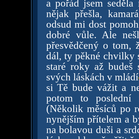
a pořád jsem seděla 
nějak přešla, kamará
odsud mi dost pomohlo
dobré vůle. Ale nešl
přesvědčený o tom, ž
dál, ty pěkné chvilky
staré roky až budeš
svých láskách v mládí
si Tě bude vážit a n
potom to poslední 
(Několik měsíců po r
nynějším přítelem a b
na bolavou duši a srd