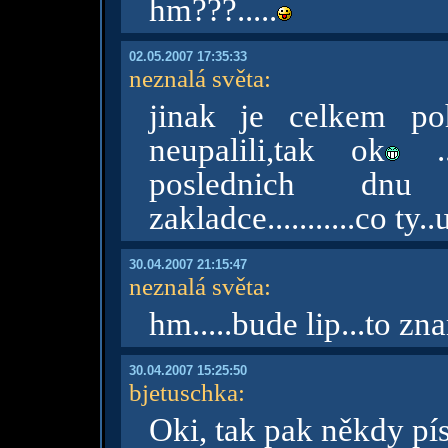
hm???.....
02.05.2007 17:35:33
neznalá světa
:
jinak je celkem po
neupalili,tak ok
..
poslednich dn
zakladce...........co ty
30.04.2007 21:15:47
neznalá světa
:
hm.....bude lip...to zn
30.04.2007 15:25:50
bjetuschka
:
Oki, tak pak někdy pís