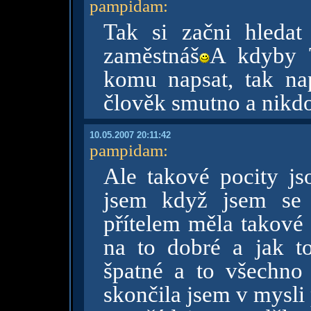
pampidam
:
Tak si začni hleda
zaměstnáš
A kdyby 
komu napsat, tak na
člověk smutno a nikdo
10.05.2007 20:11:42
pampidam
:
Ale takové pocity j
jsem když jsem se 
přítelem měla takové 
na to dobré a jak to
špatné a to všechno
skončila jsem v mysli