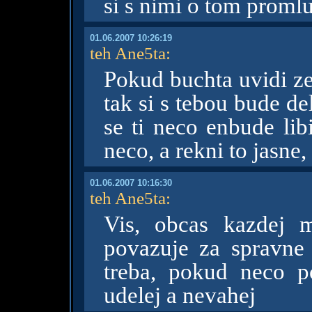
si s nimi o tom promluv
01.06.2007 10:26:19
teh Ane5ta
:
Pokud buchta uvidi ze
tak si s tebou bude del
se ti neco enbude lib
neco, a rekni to jasne, 
01.06.2007 10:16:30
teh Ane5ta
:
Vis, obcas kazdej 
povazuje za spravne 
treba, pokud neco p
udelej a nevahej