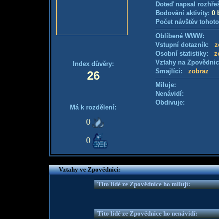
Doteď napsal rozhře
Bodování aktivity:
0 
Počet návštěv tohoto
Oblíbené WWW:
Vstupní dotazník:
z
Osobní statistiky:
z
Vztahy na Zpovědni
Index důvěry:
Smajlíci:
zobraz
26
Miluje:
Nenávidí:
Obdivuje:
Má k rozdělení:
0
0
Vztahy ve Zpovědnici:
Tito lidé ze Zpovědnice ho milují:
Tito lidé ze Zpovědnice ho nenávidí: