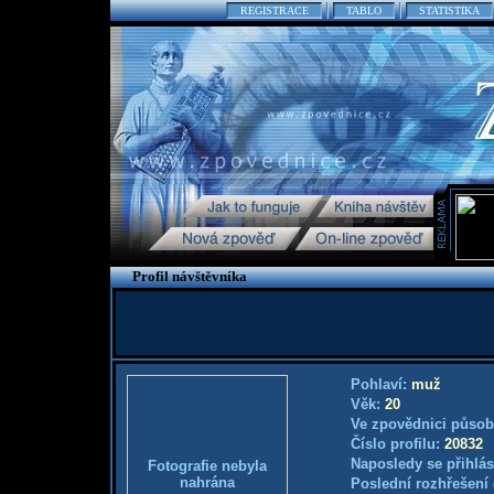
REGISTRACE
TABLO
STATISTIKA
Profil návštěvníka
Pohlaví:
muž
Věk:
20
Ve zpovědnici působ
Číslo profilu:
20832
Naposledy se přihlás
Fotografie nebyla
nahrána
Poslední rozhřešení 