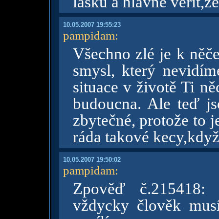
lásku a hlavně věřit,že
10.05.2007 19:55:23
pampidam
:
Všechno zlé je k něč
smysl, který nevidím
situace v životě Ti n
budoucna. Ale teď jso
zbytečné, protože to 
ráda takové kecy,když
10.05.2007 19:50:02
pampidam
:
Zpověď č.215418: 
vždycky člověk musí