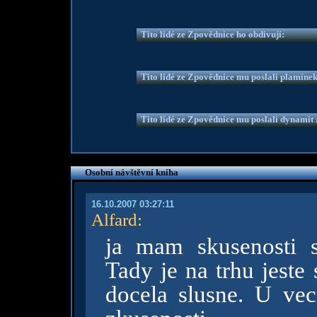
Tito lidé ze Zpovědnice ho obdivují:
Tito lidé ze Zpovědnice mu poslali plamíne
Tito lidé ze Zpovědnice mu poslali dynamit z
Osobní návštěvní kniha
16.10.2007 03:27:11
Alfard
:
ja mam skusenosti s
Tady je na trhu jeste
docela slusne. U v