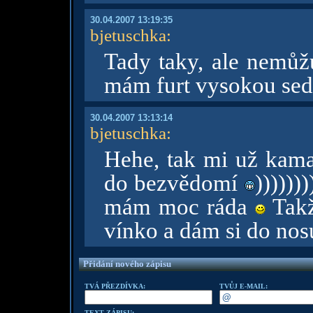
30.04.2007 13:19:35
bjetuschka
:
Tady taky, ale nemůž
mám furt vysokou sedi
30.04.2007 13:13:14
bjetuschka
:
Hehe, tak mi už kama
do bezvědomí
))))))
mám moc ráda
Takž
vínko a dám si do no
Přidání nového zápisu
TVÁ PŘEZDÍVKA:
TVŮJ E-MAIL:
TEXT ZÁPISU: