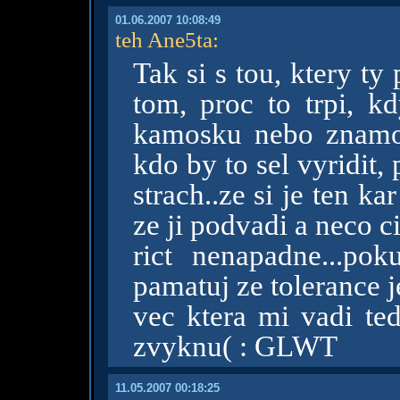
01.06.2007 10:08:49
teh Ane5ta
:
Tak si s tou, ktery t
tom, proc to trpi, k
kamosku nebo znamou
kdo by to sel vyridit,
strach..ze si je ten k
ze ji podvadi a neco cit
rict nenapadne...po
pamatuj ze tolerance 
vec ktera mi vadi te
zvyknu( : GLWT
11.05.2007 00:18:25