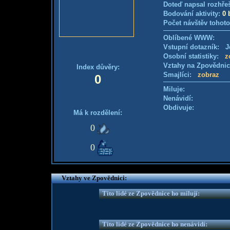
Doteď napsal rozhře
Bodování aktivity:
0 
Počet návštěv tohoto
Oblíbené WWW:
Vstupní dotazník: Je
Osobní statistiky:
z
Vztahy na Zpovědni
Index důvěry:
Smajlíci:
zobraz
0
Miluje:
Nenávidí:
Obdivuje:
Má k rozdělení:
0
0
Vztahy ve Zpovědnici:
Tito lidé ze Zpovědnice ho milují:
Tito lidé ze Zpovědnice ho nenávidí: