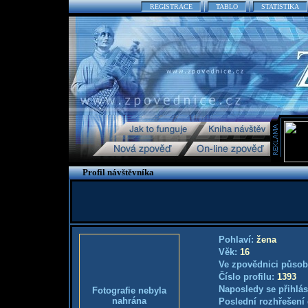
REGISTRACE
TABLO
STATISTIKA
Profil návštěvníka
Pohlaví:
žena
Věk:
16
Ve zpovědnici působ
Číslo profilu:
1393
Naposledy se přihlás
Fotografie nebyla
nahrána
Poslední rozhřešení 