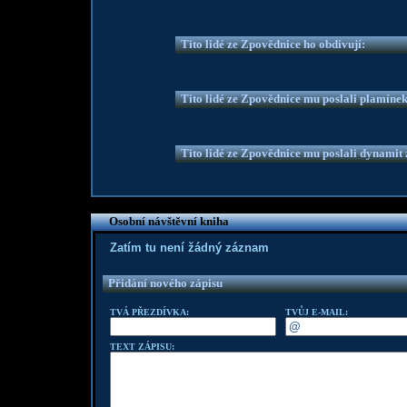
Tito lidé ze Zpovědnice ho obdivují:
Tito lidé ze Zpovědnice mu poslali plamíne
Tito lidé ze Zpovědnice mu poslali dynamit z
Osobní návštěvní kniha
Zatím tu není žádný záznam
Přidání nového zápisu
TVÁ PŘEZDÍVKA:
TVŮJ E-MAIL:
TEXT ZÁPISU: