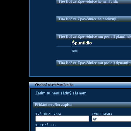
Tito lidé ze Zpovědnice ho nenávidí:
Tito lidé ze Zpovědnice ho obdivují:
Tito lidé ze Zpovědnice mu poslali plamíne
Špuntidlo
Nick
Tito lidé ze Zpovědnice mu poslali dynamit z
Osobní návštěvní kniha
Zatím tu není žádný záznam
Přidání nového zápisu
TVÁ PŘEZDÍVKA:
TVŮJ E-MAIL:
TEXT ZÁPISU: