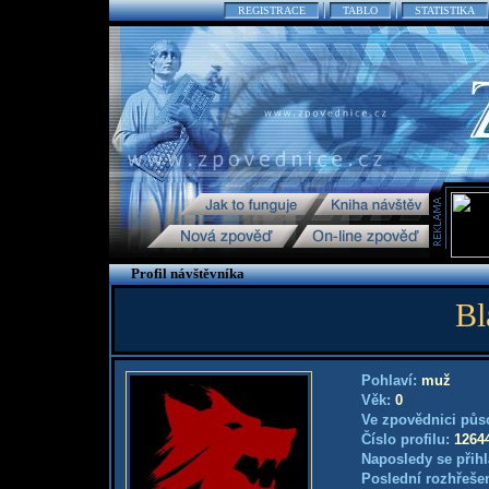
REGISTRACE
TABLO
STATISTIKA
Profil návštěvníka
Bl
Pohlaví:
muž
Věk:
0
Ve zpovědnici půs
Číslo profilu:
1264
Naposledy se přihl
Poslední rozhřešen