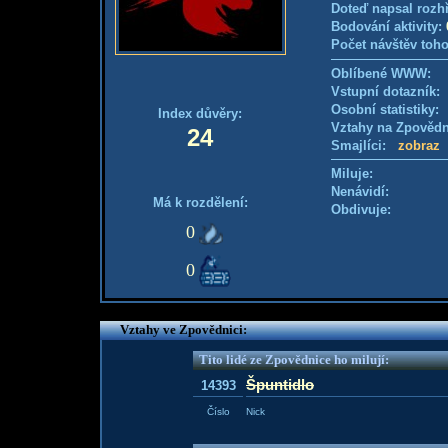
Doteď napsal rozh
Bodování aktivity:
Počet návštěv toho
Oblíbené WWW:
Vstupní dotazník
Osobní statistiky
Index důvěry:
Vztahy na Zpověd
24
Smajlíci:
zobraz
Miluje:
Nenávidí:
Má k rozdělení:
Obdivuje:
0
0
Vztahy ve Zpovědnici:
Tito lidé ze Zpovědnice ho milují:
Špuntidlo
14393
Číslo
Nick