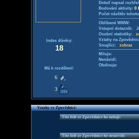
Doteď napsal rozhře
Bodování aktivity:
0 
Počet návštěv tohoto
Oblíbené WWW:
Vstupní dotazník: Je
Osobní statistiky:
z
Vztahy na Zpovědni
Index důvěry:
Smajlíci:
zobraz
18
Miluje:
Nenávidí:
Obdivuje:
Má k rozdělení:
6
3
Vztahy ve Zpovědnici:
Tito lidé ze Zpovědnice ho milují:
Tito lidé ze Zpovědnice ho nenávidí: