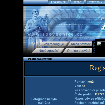
REGISTRACE
TABLO
STATISTIKA
Profil návštěvníka
Regis
Pohlaví:
muž
Věk:
48
Ve zpovědnici působ
Číslo profilu:
112729
Naposledy se přihlás
Fotografie nebyla
nahrána
Poslední rozhřešení 