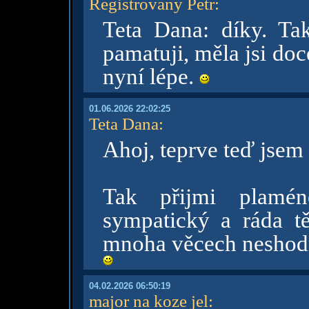
Registrovaný Petr
:
Teta Dana: díky. Ta
pamatuji, měla jsi doc
nyní lépe.
01.06.2026 22:02:25
Teta Dana
:
Ahoj, teprve teď jsem zj
Tak přijmi plamé
sympatický a ráda tě
mnoha věcech neshod
04.02.2026 06:50:19
major na koze jel
: