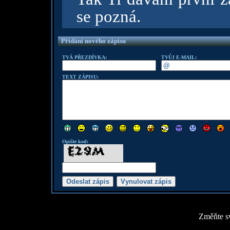
se pozná.
Přidání nového zápisu
TVÁ PŘEZDÍVKA:
TVŮJ E-MAIL:
TEXT ZÁPISU:
Opište kod:
Změňte sv