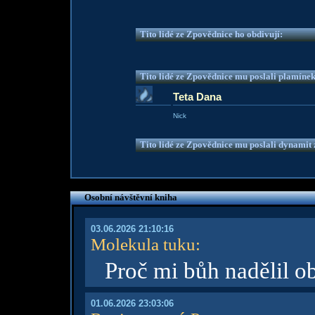
Tito lidé ze Zpovědnice ho obdivují:
Tito lidé ze Zpovědnice mu poslali plamíne
Teta Dana
Nick
Tito lidé ze Zpovědnice mu poslali dynamit z
Osobní návštěvní kniha
03.06.2026 21:10:16
Molekula tuku
:
Proč mi bůh nadělil o
01.06.2026 23:03:06