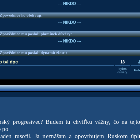
--- NIKDO ---
e Zpovědnice ho obdivují:
--- NIKDO ---
e Zpovědnice mu poslali plamínek důvěry:
--- NIKDO ---
e Zpovědnice mu poslali dynamit zlosti:
b tvl dpc
18
Index
Pohl
důvěry
nský progresívec? Budem tu chvíľku vážny, čo na tejto
e po
iaden rusofil. Ja neznášam a opovrhujem Ruskom úpl