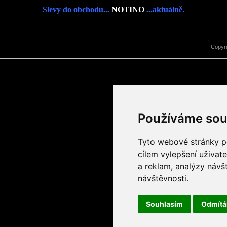
Slevy do obchodu...
NOTINO
...aktuálně.
Copyr
Používáme sou
Tyto webové stránky po
cílem vylepšení uživat
a reklam, analýzy návš
návštěvnosti.
Souhlasím
Odmít