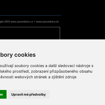
ight 2003 www.zpovednice.cz + www.spovednica.sk
bory cookies
užívají soubory cookies a další sledovací nástroje s
elského prostředí, zobrazení přizpůsobeného obsahu
těvnosti webových stránek a zjištění zdroje
ám
Upravit mé předvolby