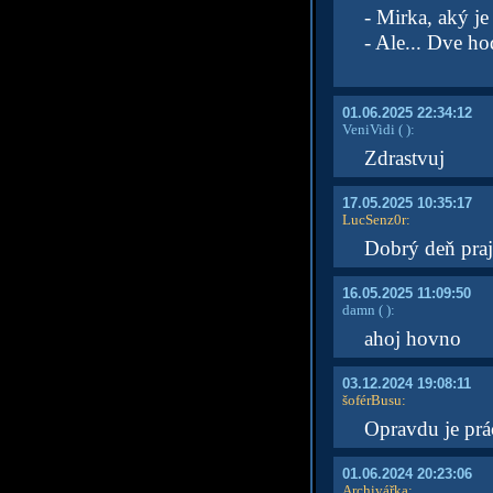
- Mirka, aký je
- Ale... Dve h
01.06.2025 22:34:12
VeniVidi
( )
:
Zdrastvuj
17.05.2025 10:35:17
LucSenz0r
:
Dobrý deň pra
16.05.2025 11:09:50
damn
( )
:
ahoj hovno
03.12.2024 19:08:11
šoférBusu
:
Opravdu je prá
01.06.2024 20:23:06
Archivářka
: