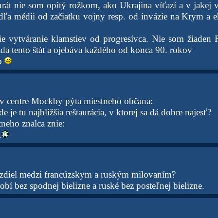
rát nie som opitý rožkom, ako Ukrajina víťazí a v jakej v
odľa médii od začiatku vojny resp. od invázie na Krym a
ie vytváranie klamstiev od progresívca. Nie som žiaden F
áda tento štát a ojebáva každého od konca 90. rokov
ko
 v centre Mockby pýta miestneho občana:
e je tu najbližšia reštaurácia, v ktorej sa dá dobre najesť?
eho znalca znie:
.
rozdiel medzi francúzskym a ruským milovaním?
obí bez spodnej bielizne a ruské bez posteľnej bielizne.