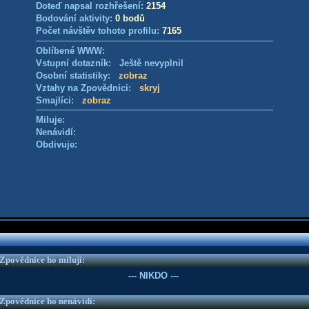
Doteď napsal rozhřešení:
2154
Bodování aktivity:
0 bodů
Počet návštěv tohoto profilu:
7165
Oblíbené WWW:
Vstupní dotazník: Ještě nevyplnil
Osobní statistiky:
zobraz
Vztahy na Zpovědnici:
skryj
Smajlíci:
zobraz
Miluje:
Nenávidí:
Obdivuje:
e Zpovědnice ho milují:
--- NIKDO ---
e Zpovědnice ho nenávidí: