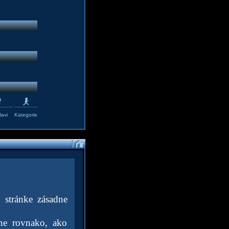
avi
Kategorie
 stránke zásadne
ne rovnako, ako