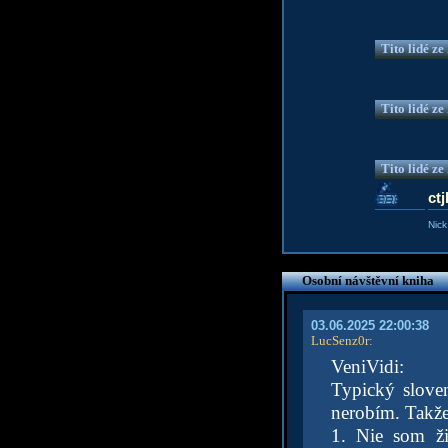
Tito lidé z
Tito lidé z
Tito lidé z
ctj
Nick
Osobní návštěvní kniha
03.06.2025 22:00:38
LucSenz0r
:
VeniVidi:
Typický slove
nerobím. Takž
1. Nie som ž