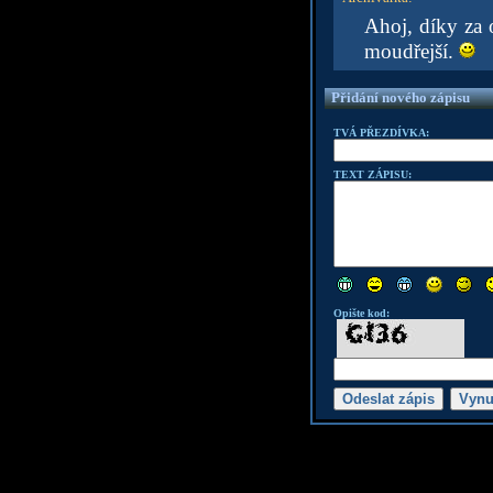
Ahoj, díky za o
moudřejší.
Přidání nového zápisu
TVÁ PŘEZDÍVKA:
TEXT ZÁPISU:
Opište kod: