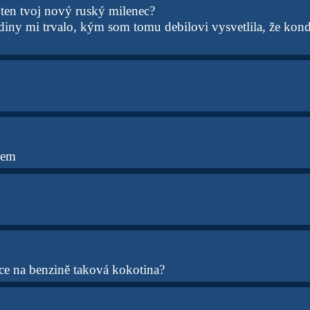
 ten tvoj nový ruský milenec?
odiny mi trvalo, kým som tomu debilovi vysvetlila, že kon
jem
ce na benzině taková kokotina?