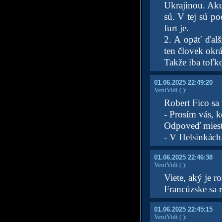
Ukrajinou. Aku
sú. V tej sú p
furt je.
2. A opäť ďalš
ten človek okr
Takže iba toľ
01.06.2025 22:49:20
VeniVidi
( )
:
Robert Fico sa
- Prosím vás, kd
Odpoveď miestn
- V Helsinkách
01.06.2025 22:46:38
VeniVidi
( )
:
Viete, aký je 
Francúzske sa r
01.06.2025 22:45:15
VeniVidi
( )
: