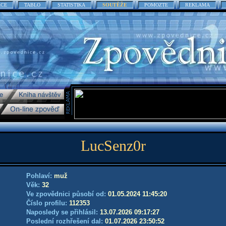
ACE
TABLO
STATISTIKA
SOUTĚŽE
POMOZTE
REKLAMA
LucSenz0r
Pohlaví:
muž
Věk:
32
Ve zpovědnici působí od:
01.05.2024 11:45:20
Číslo profilu:
112353
Naposledy se přihlásil:
13.07.2026 09:17:27
Poslední rozhřešení dal:
01.07.2026 23:50:52