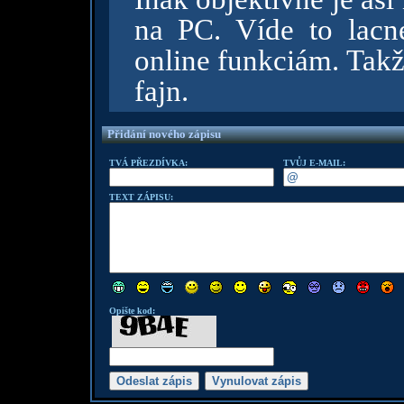
na PC. Víde to lacn
online funkciám. Takž
fajn.
Přidání nového zápisu
TVÁ PŘEZDÍVKA:
TVŮJ E-MAIL:
TEXT ZÁPISU:
Opište kod: