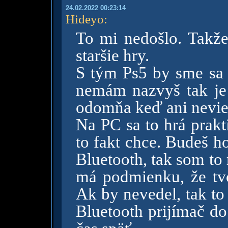
24.02.2022 00:23:14
Hideyo
:
To mi nedošlo. Takže
staršie hry.
S tým Ps5 by sme sa 
nemám nazvyš tak je
odomňa keď ani nevi
Na PC sa to hrá prakt
to fakt chce. Budeš h
Bluetooth, tak som to
má podmienku, že tvoj
Ak by nevedel, tak to
Bluetooth prijímač do