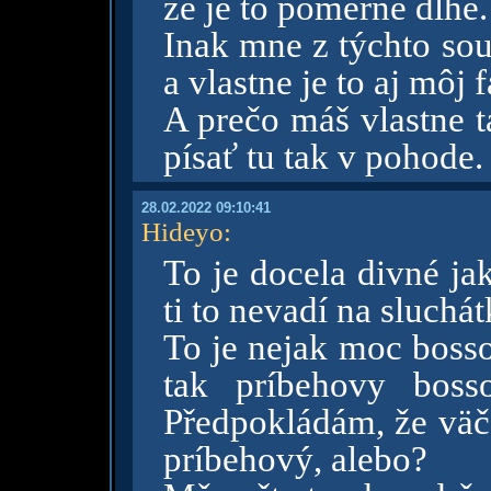
že je to pomerne dlhé.
Inak mne z týchto soul
a vlastne je to aj môj f
A prečo máš vlastne 
písať tu tak v pohode.
28.02.2022 09:10:41
Hideyo
:
To je docela divné ja
ti to nevadí na sluchá
To je nejak moc bosso
tak príbehovy boss
Předpokládám, že väčš
príbehový, alebo?