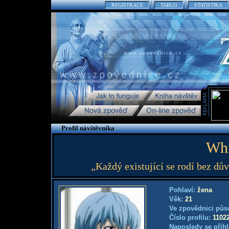
REGISTRACE
TABLO
STATISTIKA
Profil návštěvníka
Whi
„Každý existující se rodí bez dů
Pohlaví:
žena
Věk:
21
Ve zpovědnici půs
Číslo profilu:
1102
Naposledy se přihl