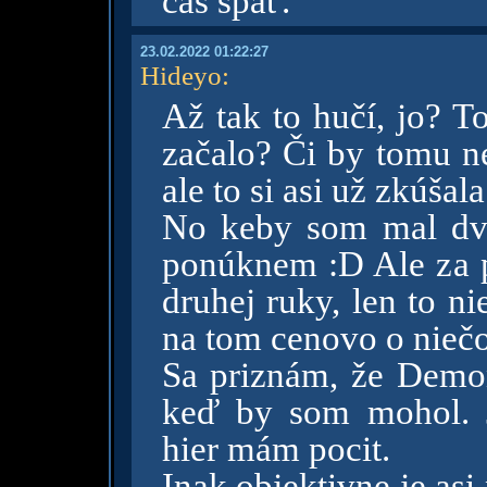
čas späť.
23.02.2022 01:22:27
Hideyo
:
Až tak to hučí, jo? T
začalo? Či by tomu n
ale to si asi už zkúšala
No keby som mal dve 
ponúknem :D Ale za pr
druhej ruky, len to nie
na tom cenovo o niečo
Sa priznám, že Demon
keď by som mohol. 
hier mám pocit.
Inak objektivne je asi