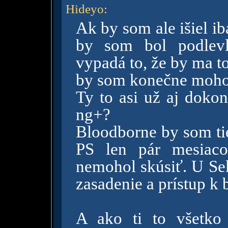
Hideyo
:
Ak by som ale išiel i
by som bol podlevl
vypadá to, že by ma to
by som konečne moho
Ty to asi už aj dokon
ng+?
Bloodborne by som ti
PS len pár mesiaco
nemohol skúsiť. U Sek
zasadenie a prístup k 
A ako ti to všetko