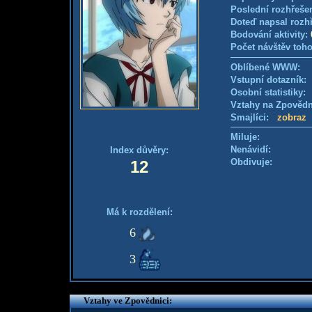
Poslední rozhřešen
Doteď napsal rozh
Bodování aktivity:
Počet návštěv toho
Oblíbené WWW:
Vstupní dotazník
Osobní statistiky
Vztahy na Zpověd
Smajlíci:
zobraz
Miluje:
Nenávidí:
Index důvěry:
Obdivuje:
12
Má k rozdělení:
6
3
Vztahy ve Zpovědnici: