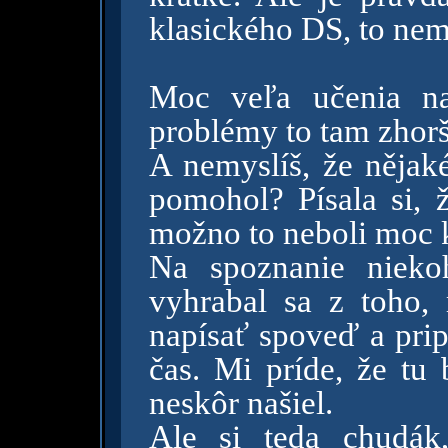
klasického DS, to ne
Moc veľa učenia na
problémy to tam zhorš
A nemyslíš, že nějak
pomohol? Písala si, ž
možno to neboli moc k
Na spoznanie nieko
vyhrabal sa z toho
napísať spoveď a prip
čas. Mi príde, že tu 
neskôr našiel.
Ale si teda chudák