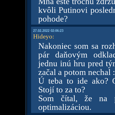
Mňa ešte trochu zdržu
kvôli Putinovi posled
pohode?
27.02.2022 02:06:23
Hideyo
:
Nakoniec som sa rozh
pár daňovým odkla
jednu inú hru pred 
začal a potom nechal 
Ú teba to ide ako? 
Stojí to za to?
Som čítal, že na 
optimalizáciou.