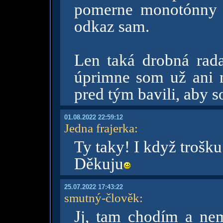
pomerne monotónny 
odkaz sam.
Len taká drobná rad
úprimne som už ani 
pred tým bavili, aby so
01.08.2022 22:59:12
Jedna frajerka
:
Ty taky! I když trošk
Děkuju
25.07.2022 17:43:22
smutný-člověk
:
Jj, tam chodím a nem