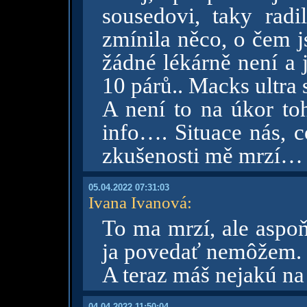
sousedovi, taky radi
zmínila něco, o čem j
žádné lékárně není a j
10 párů.. Macks ultra 
A není to na úkor to
info…. Situace nás, c
zkušenosti mě mrzí…
05.04.2022 07:31:03
Ivana Ivanová
:
To ma mrzí, ale aspo
ja povedať nemôžem. 
A teraz máš nejakú na
04.04.2022 11:50:04