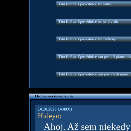
Tito lidé ze Zpovědnice ho milují:
Tito lidé ze Zpovědnice ho nenávidí:
Tito lidé ze Zpovědnice ho obdivují:
Tito lidé ze Zpovědnice mu poslali plamíne
Tito lidé ze Zpovědnice mu poslali dynamit z
Osobní návštěvní kniha
14.10.2023 14:48:01
Hideyo
:
Ahoj. Až sem niekedy 