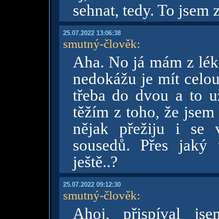
sehnat, tedy. To jsem 
25.07.2022 13:06:38
smutný-člověk
:
Aha. No já mám z léka
nedokážu je mít celou
třeba do dvou a to u
těžím z toho, že jsem
nějak přežiju i se
sousedů. Přes jaký 
ještě..?
25.07.2022 09:12:30
smutný-člověk
:
Ahoj, přispíval j