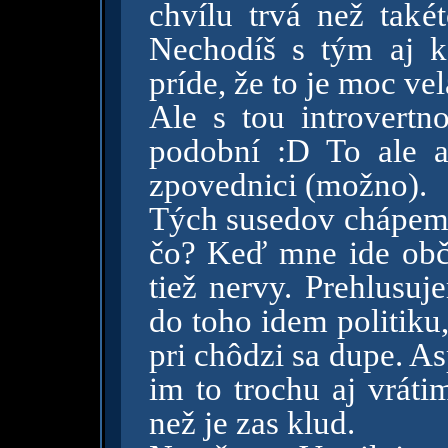
chvílu trvá než také
Nechodíš s tým aj 
príde, že to je moc ve
Ale s tou introvertn
podobní :D To ale as
zpovednici (možno).
Tých susedov chápem.
čo? Keď mne ide obč
tiež nervy. Prehlusuj
do toho idem politiku
pri chôdzi sa dupe. A
im to trochu aj vráti
než je zas klud.