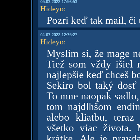
05.03.2022 17:56:53
Hideyo
:
Pozri keď tak mail, či 
04.03.2022 12:35:27
Hideyo
:
Myslím si, že mage ne
Tiež som vždy išiel n
najlepšie keď chceš bo
Sekiro bol taký dos
To mne naopak sadlo, 
tom najdlhšom endin
alebo kliatbu, ter
všetko viac života.
krátke. Ale je pravd