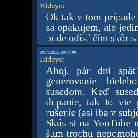
Hideyo
:
Ok tak v tom prípade 
sa opakujem, ale jedi
bude odísť čím skôr sa
09.09.2022 00:39:40
Hideyo
:
Ahoj, pár dní späť
generovanie biele
susedom. Keď susedi
dupanie, tak to vie
rušenie (asi iba v subj
Skús si na YouTube ná
šum trochu nepomoho