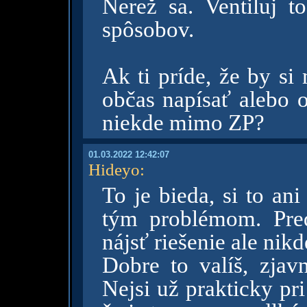
Nerež sa. Ventiluj to
spôsobov.
Ak ti príde, že by si
občas napísať alebo o
niekde mimo ZP?
01.03.2022 12:42:07
Hideyo
:
To je bieda, si to an
tým problémom. Pred
nájsť riešenie ale nik
Dobre to valíš, zjav
Nejsi už prakticky pr