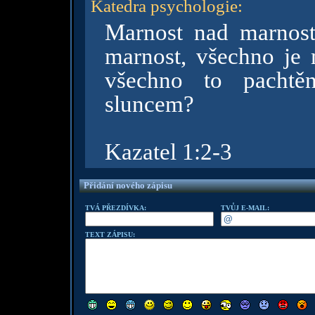
Katedra psychologie
:
Marnost nad marnost
marnost, všechno je
všechno to pachtě
sluncem?
Kazatel 1:2-3
Přidání nového zápisu
TVÁ PŘEZDÍVKA:
TVŮJ E-MAIL:
TEXT ZÁPISU: