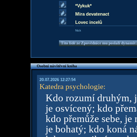
*Vykuk*
Mira devatenact
Lovec incelů
Nick
Tito lidé ze Zpovědnice mu poslali dynamit z
Osobní návštěvní kniha
20.07.2026 12:27:54
Katedra psychologie
:
Kdo rozumí druhým, j
je osvícený; kdo přem
kdo přemůže sebe, je 
je bohatý; kdo koná ná