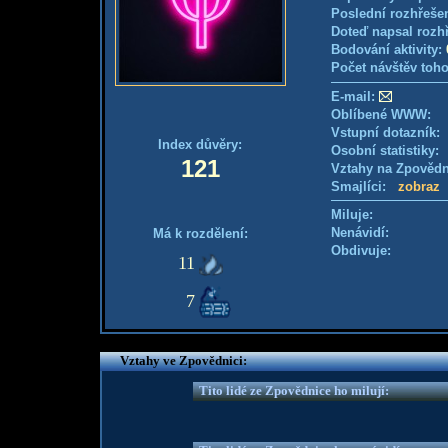
Poslední rozhřešen
Doteď napsal rozh
Bodování aktivity:
Počet návštěv toho
E-mail:
Oblíbené WWW:
Vstupní dotazník
Index důvěry:
Osobní statistiky
121
Vztahy na Zpověd
Smajlíci:
zobraz
Miluje:
Nenávidí:
Má k rozdělení:
Obdivuje:
11
7
Vztahy ve Zpovědnici:
Tito lidé ze Zpovědnice ho milují: