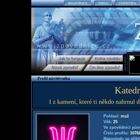
REGISTRACE
TABLO
STATISTIKA
Profil návštěvníka
Katedr
I z kamení, které ti někdo nahrnul d
Pohlaví:
muž
Věk:
25
Ve zpovědnici půs
Číslo profilu:
1076
Naposledy se přihl