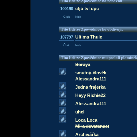
Tito lidé ze Zpovědnice ho nenávidí:
ctjb tvl dpc
100190
Číslo
Nick
Tito lidé ze Zpovědnice ho obdivují:
Ultima Thule
107797
Číslo
Nick
Tito lidé ze Zpovědnice mu poslali plamíne
Soraya
smutný-člověk
Alessandra111
Jedna frajerka
Heyy Richie22
Alessandra111
uhel
Loca Loca
Mira devatenact
Archivářka