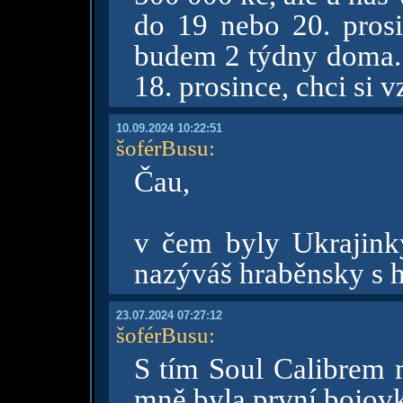
do 19 nebo 20. prosi
budem 2 týdny doma. 
18. prosince, chci si 
10.09.2024 10:22:51
šoférBusu
:
Čau,
v čem byly Ukrajink
nazýváš hraběnsky s
23.07.2024 07:27:12
šoférBusu
:
S tím Soul Calibrem 
mně byla první bojovk