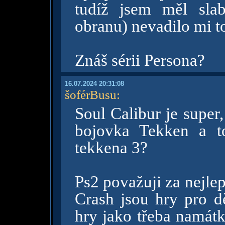
tudíž jsem měl sla
obranu) nevadilo mi t
Znáš sérii Persona?
16.07.2024 20:31:08
šoférBusu
:
Soul Calibur je super
bojovka Tekken a to
tekkena 3?
Ps2 považuji za nejle
Crash jsou hry pro dě
hry jako třeba namát