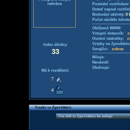
nahrána
Poslední rozhřešení 
Doteď napsal rozhře
Bodování aktivity:
0 
Počet návštěv tohoto
Oblíbené WWW:
Vstupní dotazník:
z
Osobní statistiky:
z
Vztahy na Zpovědni
Index důvěry:
Smajlíci:
zobraz
33
Miluje:
Nenávidí:
Obdivuje:
Má k rozdělení:
7
4
Vztahy ve Zpovědnici:
Tito lidé ze Zpovědnice ho milují: