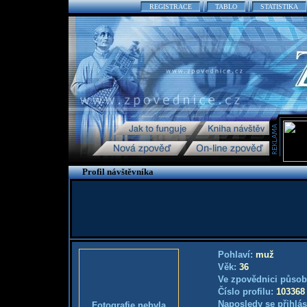
REGISTRACE
TABLO
STATISTIKA
Profil návštěvníka
Pohlaví:
muž
Věk:
36
Ve zpovědnici působ
Číslo profilu:
103368
Naposledy se přihlás
Fotografie nebyla