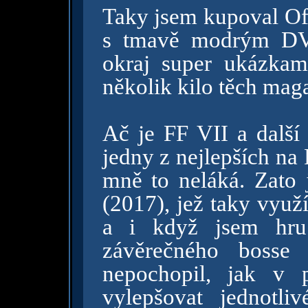
Taky jsem kupoval Ofi
s tmavě modrým DV
okraj super ukázkam
několik kilo těch mag
Ač je FF VII a další
jedny z nejlepších na 
mně to neláká. Zato 
(2017), jež taky využ
a i když jsem hru 
závěrečného bosse
nepochopil, jak v 
vylepšovat jednotliv