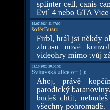
splinter cell, canis ca
Evil 4 nebo GTA Vice 
15.07.2024 11:47:00
šoférBusu
:
Firbl, hrál jsi někdy
zbrusu nové konzol
videohry mimo tvůj z
31.10.2023 20:50:52
Svitavská ulice off
( )
:
Ahoj, právě kopčí
parodický baranoviny
budeš chtít, nebudeš
všechny pohromadě.