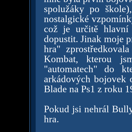
spolužáky po škole
nostalgické vzpomínky
což je určitě hlavn
dopustit. Jinak moje 
hra" zprostředkovala
Kombat, kterou js
"automatech" do kt
arkádových bojovek 
Blade na Ps1 z roku 1
Pokud jsi nehrál Bully
hra.