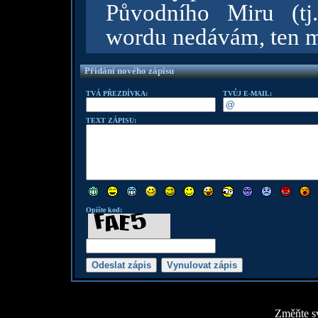
Původního Miru (tj
wordu nedávám, ten m
Přidání nového zápisu
TVÁ PŘEZDÍVKA:
TVŮJ E-MAIL:
TEXT ZÁPISU:
Opište kod:
Změňte sv