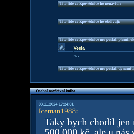
Tito lidé ze Zpovědnice ho nenávidí:
Tito lidé ze Zpovědnice ho obdivují:
Tito lidé ze Zpovědnice mu poslali plamíne
Veela
Nick
Tito lidé ze Zpovědnice mu poslali dynamit z
Osobní návštěvní kniha
03.11.2024 17:24:01
Iceman1988
:
Taky bych chodil jen
500 000 kč, ale u nás 