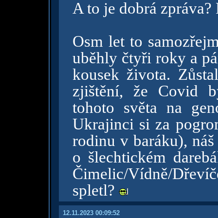
A to je dobrá zpráva?
Osm let to samozřejm
uběhly čtyři roky a pá
kousek života. Zůst
zjištění, že Covid 
tohoto světa na genoc
Ukrajinci si za pogr
rodinu v baráku), náš
o šlechtickém darebá
Čimelic/Vídně/Dřevíče
spletl?
12.11.2023 00:09:52