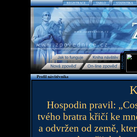
REGISTRACE
TABLO
STATISTIKA
Profil návštěvníka
K
Hospodin pravil: „Cos 
tvého bratra křičí ke m
a odvržen od země, která