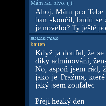
Mám rád pivo.
( )
:
Ahoj. Mám pro Tebe 
ban skončil, budu se 
je nového? Ty ještě po
25.04.2023 07:27:20
kaiten
:
Když já doufal, že se
díky adminování, žens
No, aspoň jsem rád, ž
jako je Pražma, které
jaký jsem zoufalec
Přeji hezký den