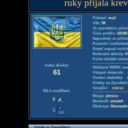
ruky přijala kre
Pohlaví:
muž
Věk:
58
Ve zpovědnici půso
Číslo profilu:
10190
Naposledy se přihlá
Poslední rozhřešení
Doteď napsal rozhř
Bodování aktivity:
0
Počet návštěv tohot
Index důvěry:
Oblíbené WWW: www
61
Vstupní dotazník: J
Osobní statistiky:
Vztahy na Zpovědn
Smajlíci:
zobraz
Má k rozdělení:
Miluje:
jitrnice
8
Nenávidí:
smutek
Obdivuje:
Honzazbr
5
Vztahy ve Zpovědnici: