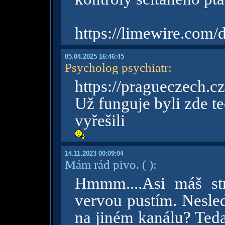
https://limewire.com
05.04.2025 16:46:45
Psycholog psychiatr
:
https://pragueczech.cz
Už funguje byli zde t
vyřešili
14.11.2023 00:09:04
Mám rád pivo.
( )
:
Hmmm....Asi máš st
vervou pustím. Nesled
na jiném kanálu? Teda