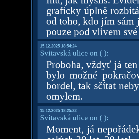
Inu, jak myslíš. Evide
graficky úplně rozbit
od toho, kdo jím sám j
pouze pod vlivem své d
15.12.2025 18:54:24
Svitavská ulice on
( )
:
Proboha, vždyť já ten
bylo možné pokračov
bordel, tak sčítat neby
omylem.
15.12.2025 18:25:22
Svitavská ulice on
( )
:
Moment, já nepořádek