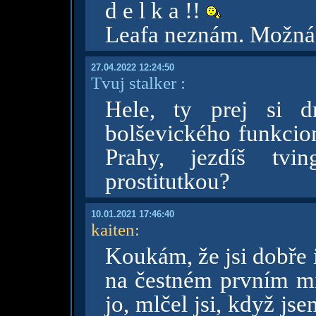
d e l k a !!
Leafa neznám. Možná 
27.04.2022 12:24:50
Tvuj stalker :
Hele, ty prej si d
bolševického funkcio
Prahy, jezdíš tv
prostitutkou?
10.01.2021 17:46:40
kaiten
:
Koukám, že jsi dobře
na čestném prvním mí
jo, mlčel jsi, když j