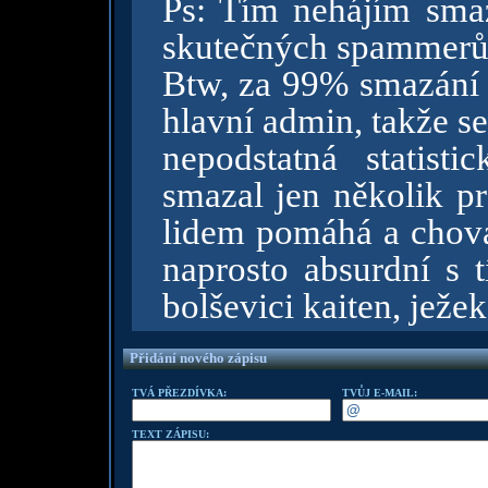
Ps: Tím nehájím smaz
skutečných spammerů 
Btw, za 99% smazání p
hlavní admin, takže s
nepodstatná statist
smazal jen několik pr
lidem pomáhá a chová 
naprosto absurdní s 
bolševici kaiten, ježek,
Přidání nového zápisu
TVÁ PŘEZDÍVKA:
TVŮJ E-MAIL:
TEXT ZÁPISU: