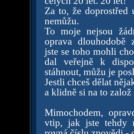
celých 20 let. 20 let!
Za to, že doprostřed 
nemůžu.
To moje nejsou žád
oprava dlouhodobě z
jste se toho mohli ch
dal veřejně k disp
stáhnout, můžu je pos
Jestli chceš dělat něja
a klidně si na to zalo
Mimochodem, opravd
vtip, jak jste tehdy
rovná číslu zpovědi - c