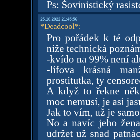
Ps: Šovinistický rasis
25.10.2022 21:45:56
*Deadcool*
:
Pro pořádek k té odp
níže technická pozná
-kvído na 99% není alte
-lífova krásná man
prostitutka, ty censor
A když to řekne něk
moc nemusí, je asi jas
Jak to vím, už je sam
No a navíc jeho žena
udržet už snad patnác