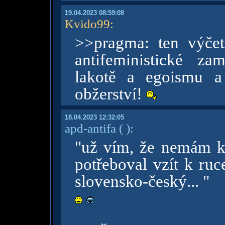
19.04.2023 08:59:08
Kvido99
:
>>pragma: ten výče
antifeministické za
lakotě a egoismu a
obžerství!
18.04.2023 12:32:05
apd-antifa
( )
:
"už vím, že nemám kl
potřeboval vzít k ru
slovensko-český... "