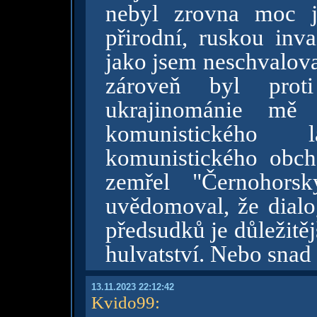
nebyl zrovna moc ji
přirodní, ruskou inva
jako jsem neschvalova
zároveň byl proti
ukrajinománie mě 
komunistického 
komunistického obch
zemřel "Černohors
uvědomoval, že dialo
předsudků je důležitěj
hulvatství. Nebo snad
13.11.2023 22:12:42
Kvido99
: