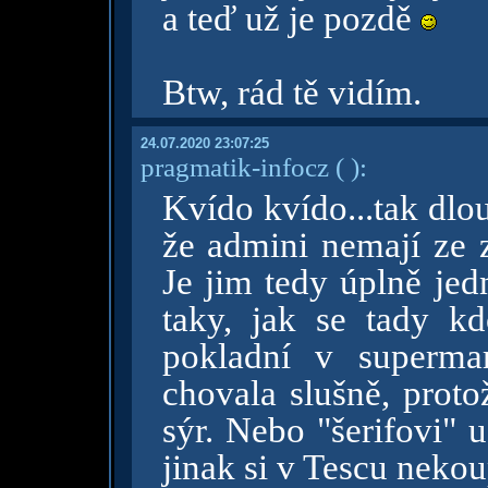
a teď už je pozdě
Btw, rád tě vidím.
24.07.2020 23:07:25
pragmatik-infocz
( )
:
Kvído kvído...tak dlo
že admini nemají ze 
Je jim tedy úplně jed
taky, jak se tady kd
pokladní v superma
chovala slušně, proto
sýr. Nebo "šerifovi" 
jinak si v Tescu nekou