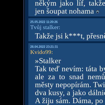
někým jako líf, takž
jen šoupat nohama
25.05.2022 11:20:26
Tvůj stalker:
Takže jsi k***t, přesn
28.04.2022 23:21:31
Kvido99
:
»Stalker
Tak teď nevím: táta b
ale za to snad nem
městy nepopírám. Tw
dva kusy, a jako dáln
A žiju sám. Dáma, po 