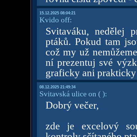
15.12.2025 08:04:21
Kvido off:
Svitaváku, nedělej 
ptáků. Pokud tam jsou
což my už nemůžeme, 
ní prezentuj své výzk
graficky ani prakticky
08.12.2025 21:49:34
Svitavská ulice on
( )
:
Dobrý večer,
zde je excelový so
kontroly sčítaného pta