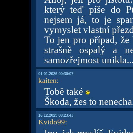
který teď píše do 
nejsem já, to je sp
vymyslet vlastní přez
To jen pro případ, že
strašně ospalý a n
samozřejmost unikla..
01.01.2026 00:30:07
kaiten
:
Tobě také
Škoda, žes to nenechal
16.12.2025 08:23:43
Kvido99
: