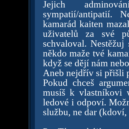
Jejich adminov
sympatií/antipatií. 
kamarád kaiten mazal
uživatelů za své p
schvaloval. Nestěžuj 
někdo maže tvé kamar
když se dějí nám neb
Aneb nejdřív si přišli p
Pokud chceš argumen
musíš k vlastníkovi 
ledové i odpoví. Možn
službu, ne dar (kdoví,