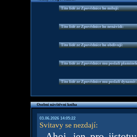
Tito lidé ze Zpovědnice ho milují:
Tito lidé ze Zpovědnice ho nenávidí:
Tito lidé ze Zpovědnice ho obdivují:
Tito lidé ze Zpovědnice mu poslali plamíne
Tito lidé ze Zpovědnice mu poslali dynamit z
Osobní návštěvní kniha
03.06.2026 14:05:22
Svitavy se nezdají
:
Ahoj, jen pro jistotu