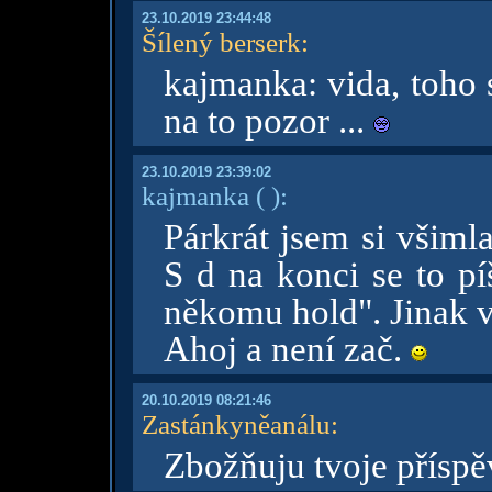
23.10.2019 23:44:48
Šílený berserk
:
kajmanka: vida, toho 
na to pozor ...
23.10.2019 23:39:02
kajmanka
( )
:
Párkrát jsem si všiml
S d na konci se to p
někomu hold". Jinak
Ahoj a není zač.
20.10.2019 08:21:46
Zastánkyněanálu
:
Zbožňuju tvoje příspě