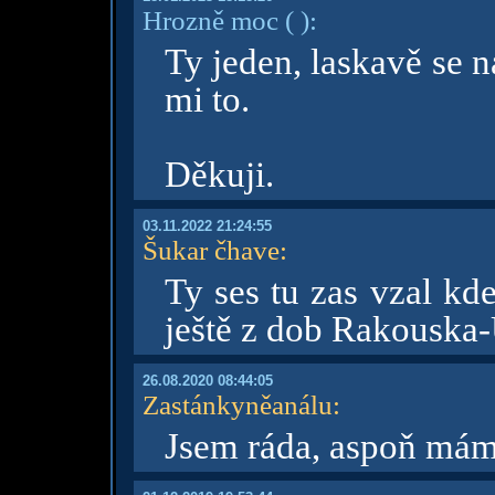
Hrozně moc
( )
:
Ty jeden, laskavě se na
mi to.
Děkuji.
03.11.2022 21:24:55
Šukar čhave
:
Ty ses tu zas vzal kd
ještě z dob Rakouska
26.08.2020 08:44:05
Zastánkyněanálu
:
Jsem ráda, aspoň mám 