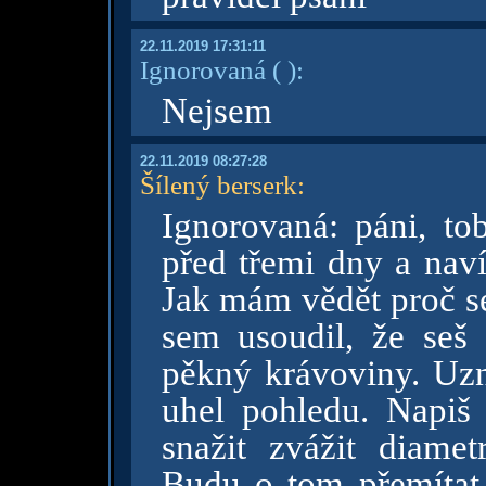
22.11.2019 17:31:11
Ignorovaná
( )
:
Nejsem
22.11.2019 08:27:28
Šílený berserk
:
Ignorovaná: páni, to
před třemi dny a naví
Jak mám vědět proč se
sem usoudil, že seš 
pěkný krávoviny. Uz
uhel pohledu. Napiš
snažit zvážit diamet
Budu o tom přemítat