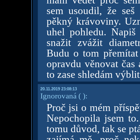
mám vědět proč sem 
sem usoudil, že seš 
pěkný krávoviny. Uz
uhel pohledu. Napiš
snažit zvážit diamet
Budu o tom přemítat
opravdu věnovat čas a
to zase shledám výblit
20.11.2019 23:08:13
Ignorovaná
( )
:
Proč jsi o mém příspě
Nepochopila jsem to
tomu důvod, tak se pt
zajímá mě, proč ne