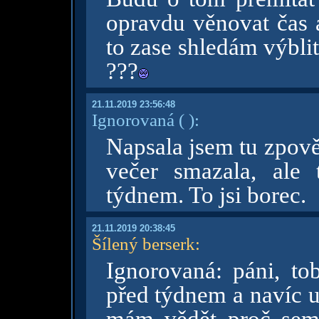
opravdu věnovat čas a
to zase shledám výblit
???
21.11.2019 23:56:48
Ignorovaná
( )
:
Napsala jsem tu zpově
večer smazala, ale
týdnem. To jsi borec.
21.11.2019 20:38:45
Šílený berserk
:
Ignorovaná: páni, to
před týdnem a navíc u