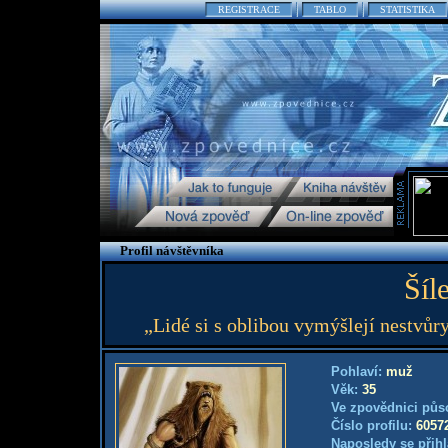
REGISTRACE
TABLO
STATISTIKA
Profil návštěvníka
Šíl
„Lidé si s oblibou vymýšlejí nestvůr
Pohlaví:
muž
Věk:
35
Ve zpovědnici půs
Číslo profilu:
6057
Naposledy se přihl