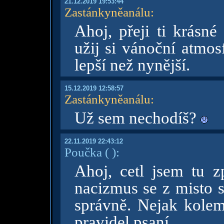
21.12.2019 19:53:44
Zastánkyněanálu
:
Ahoj, přeji ti krásné
užij si vánoční atmos
lepší než nynější.
15.12.2019 12:58:57
Zastánkyněanálu
:
Už sem nechodíš?
22.11.2019 22:43:12
Poučka
( )
:
Ahoj, cetl jsem tu z
nacizmus se z misto s
správně. Nejak kolem
pravidel psaní