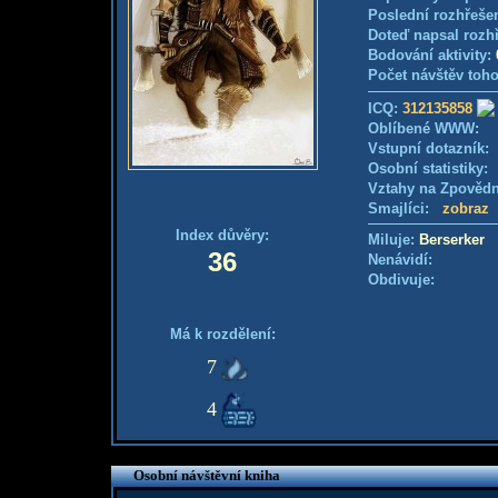
Poslední rozhřešen
Doteď napsal rozh
Bodování aktivity:
Počet návštěv toho
ICQ:
312135858
Oblíbené WWW:
Vstupní dotazník
Osobní statistiky
Vztahy na Zpověd
Smajlíci:
zobraz
Index důvěry:
Miluje:
Berserker
36
Nenávidí:
Obdivuje:
Má k rozdělení:
7
4
Osobní návštěvní kniha