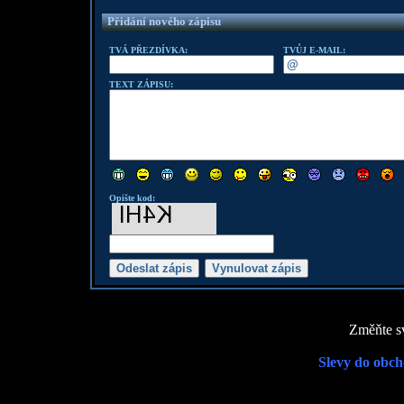
Přidání nového zápisu
TVÁ PŘEZDÍVKA:
TVŮJ E-MAIL:
TEXT ZÁPISU:
Opište kod:
Změňte sv
Slevy do obch