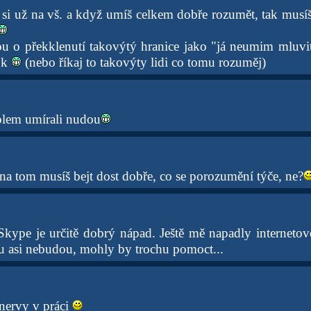
 si už na vš. a když umíš celkem dobře rozumět, tak musí
ou o překklenutí takovýtý hranice jako "já neumim mluvi
ok
(nebo říkaj to takovýty lidi co tomu rozuměj)
plem umírali nudou
na tom musíš bejt dost dobře, co se porozumění týče, ne?
Skype je určitě dobrý nápad. Ještě mě napadly internetov
 asi nebudou, mohly by trochu pomoct...
 nervy v práci