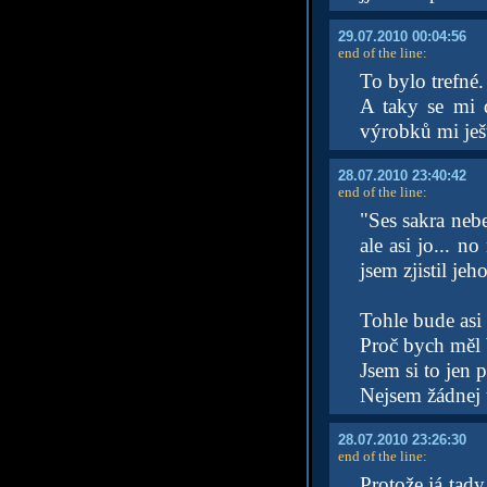
29.07.2010 00:04:56
end of the line
:
To bylo trefné.
A taky se mi 
výrobků mi je
28.07.2010 23:40:42
end of the line
:
"Ses sakra nebe
ale asi jo... 
jsem zjistil jeh
Tohle bude asi
Proč bych měl 
Jsem si to jen 
Nejsem žádnej ú
28.07.2010 23:26:30
end of the line
:
Protože já tad