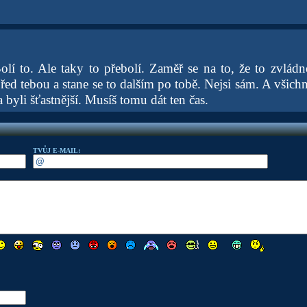
lí to. Ale taky to přebolí. Zaměř se na to, že to zvládne
řed tebou a stane se to dalším po tobě. Nejsi sám. A všichni
a byli šťastnější. Musíš tomu dát ten čas.
TVŮJ E-MAIL: