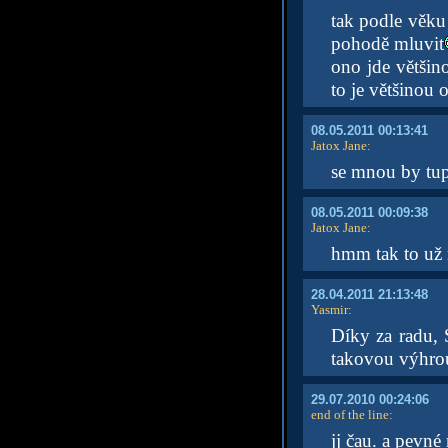
tak podle věku
pohodě mluvit
ono jde většin
to je většinou 
08.05.2011 00:13:41
Jatox Jane
:
se mnou by tu
08.05.2011 00:09:38
Jatox Jane
:
hmm tak to už 
28.04.2011 21:13:48
Yasmir
:
Díky za radu, 
takovou výhrou
29.07.2010 00:24:06
end of the line
:
jj čau. a pevné