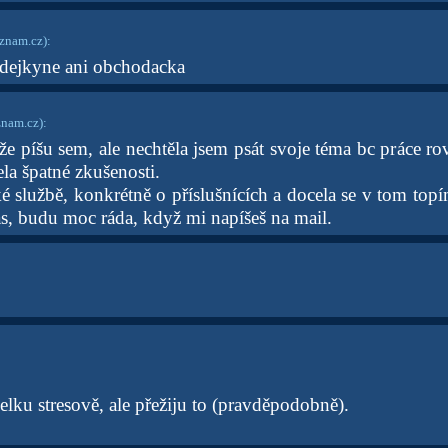
znam.cz)
:
dejkyne ani obchodacka
nam.cz)
:
že píšu sem, ale nechtěla jsem psát svoje téma bc práce r
la špatné zkušenosti.
é službě, konkrétně o příslušnících a docela se v tom top
as, budu moc ráda, když mi napíšeš na mail.
lku stresově, ale přežiju to (pravděpodobně).