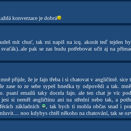
aždá konverzace je dobrá
udeš mít chuť, tak mi napiš na icq. akorát teď tejden b
vaťák)..ale pak se zas budu potřebovat učit aj na přímač
 mně přijde, že je fajn třeba i si chatovat v angličitně. sice t
le zase to ze sebe sypeš hnedka ty odpovědi a tak. mně
. psaní emailů taky docela fajn. ale ten chat je víc p
 jesi si neměl angličtinu ani na střední nebo tak, a potře
férách základních
, tak bych ti mohla občas snad i por
mluvit.... noo kdybys chtěl někoho na chatování, tak se ozv