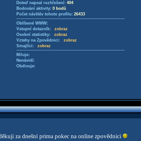
Doteď napsal rozhřešení:
404
Bodování aktivity:
0 bodů
Počet návštěv tohoto profilu:
26433
Oblíbené WWW:
Vstupní dotazník:
zobraz
Osobní statistiky:
zobraz
Vztahy na Zpovědnici:
zobraz
Smajlíci:
zobraz
Miluje:
Nenávidí:
Obdivuje:
děkuji za dnešní prima pokec na online zpovědnici