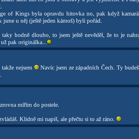
.
e of Kings byla opravdu hitovka no, pak když kamarád
 jsme u něj (ještě jeden kámoš) byli pořád.
l taky hodně dlouho, to jsem ještě nevěděl, že to je nah
už pak originálka...
, takže nejsem
Navíc jsem ze západních Čech. Ty budeš 
.
zrovna mířím do postele.
vládáš. Klidně mi napiš, ale přečtu si to až ráno.