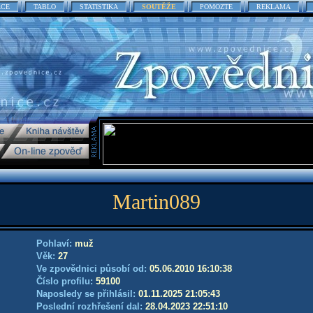
ACE
TABLO
STATISTIKA
SOUTĚŽE
POMOZTE
REKLAMA
Martin089
Pohlaví:
muž
Věk:
27
Ve zpovědnici působí od:
05.06.2010 16:10:38
Číslo profilu:
59100
Naposledy se přihlásil:
01.11.2025 21:05:43
Poslední rozhřešení dal:
28.04.2023 22:51:10