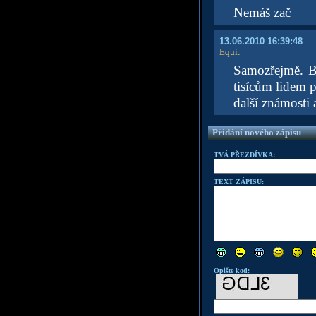
Nemáš zač
13.06.2010 16:39:48
Equi
:
Samozřejmě. Bo
tisícům lidem p
další známosti 
Přidání nového zápisu
TVÁ PŘEZDÍVKA:
TEXT ZÁPISU:
Opište kod: