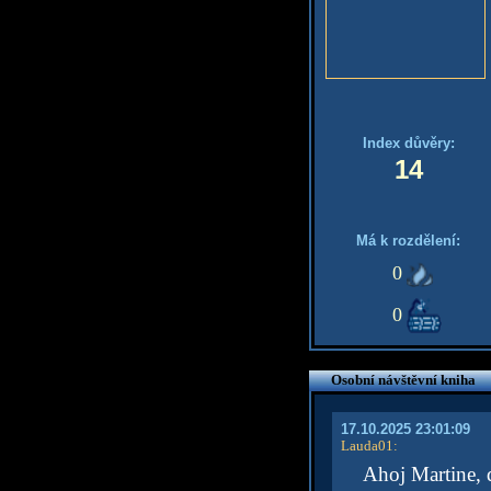
Index důvěry:
14
Má k rozdělení:
0
0
Osobní návštěvní kniha
17.10.2025 23:01:09
Lauda01
:
Ahoj Martine, 