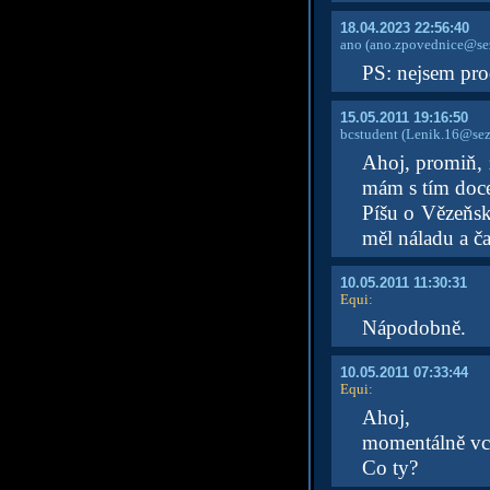
18.04.2023 22:56:40
ano
(ano.zpovednice@se
PS: nejsem pro
15.05.2011 19:16:50
bcstudent
(Lenik.16@sez
Ahoj, promiň, 
mám s tím doce
Píšu o Vězeňsk
měl náladu a č
10.05.2011 11:30:31
Equi
:
Nápodobně.
10.05.2011 07:33:44
Equi
:
Ahoj,
momentálně vce
Co ty?