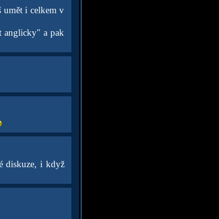
š umět i celkem v
t anglicky" a pak
é diskuze, i když