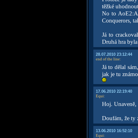
těžké uhodnout
No to AoE2:Ag
Conquerors, tak
Já to crackova
Druhá hra byla 
28.07.2010 23:12:44
end of the line
:
Já to dělal sám
jak je tu známo
17.06.2010 22:19:40
Equi
:
Hoj. Unaveně, 
Doufám, že ty z
13.06.2010 16:52:10
Equi
: