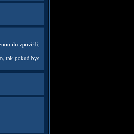
ovnou do zpovědi,
ím, tak pokud bys