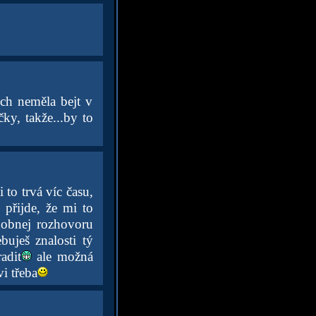
ych neměla bejt v
ky, takže...by to
i to trvá víc času,
 přijde, že mi to
odobnej rozhovoru
buješ znalosti tý
adit
ale možná
i třeba