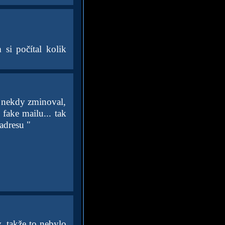
si počítal kolik
to nekdy zminoval,
fake mailu... tak
 adresu "
, takže to nebylo