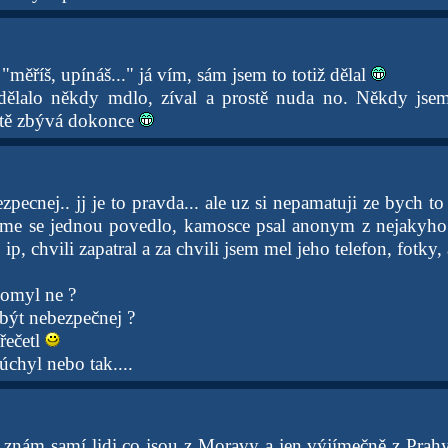
 "měříš, upínáš..." já vím, sám jsem to totiž dělal
dělalo někdy mdlo, zíval a prostě nuda no. Někdy jsem 
ště zbývá dokonce
zpecnej.. jj je to pravda... ale uz si nepamatuji ze bych 
no me se jednou povedlo, kamosce psal anonym z nejakyho 
o ip, chvili zapatral a za chvili jsem mel jeho telefon, fotky,
 omyl ne ?
být nebezpečnej ?
přečetl
chyl nebo tak....
y znám samí lidi co jsou z Moravy a jen výjímečně z Prahy