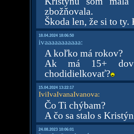
Kristýnu som mala 
zbožňovala.
Škoda len, že si to ty.
18.04.2024 18:06:50
ivaaaaaaaaaaa:
A koľko má rokov?
Ak má 15+ dovo
chodidielkovať?
15.04.2024 13:22:17
IviIvaIvanaIvanova
:
Čo Ti chýbam?
A čo sa stalo s Kristý
24.08.2023 10:06:01