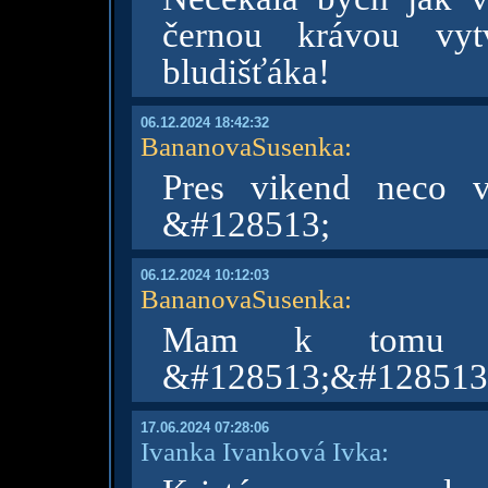
černou krávou vyt
bludišťáka!
06.12.2024 18:42:32
BananovaSusenka
:
Pres vikend neco 
&#128513;
06.12.2024 10:12:03
BananovaSusenka
:
Mam k tomu d
&#128513;&#128513
17.06.2024 07:28:06
Ivanka Ivanková Ivka: