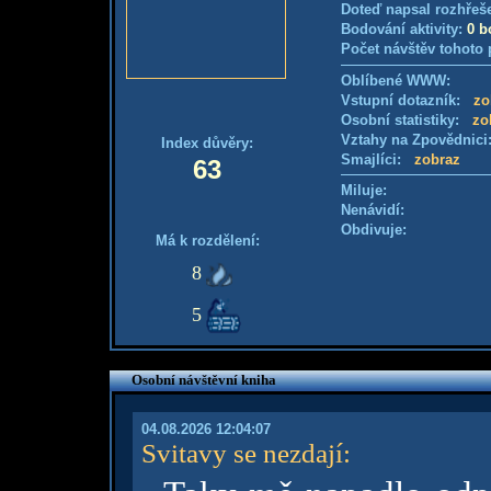
Doteď napsal rozhřeš
Bodování aktivity:
0 b
Počet návštěv tohoto 
Oblíbené WWW:
Vstupní dotazník:
zo
Osobní statistiky:
zo
Vztahy na Zpovědnic
Index důvěry:
Smajlíci:
zobraz
63
Miluje:
Nenávidí:
Obdivuje:
Má k rozdělení:
8
5
Osobní návštěvní kniha
04.08.2026 12:04:07
Svitavy se nezdají
: