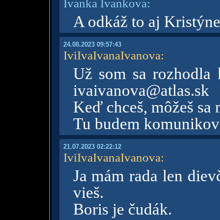
Ivanka Ivanková:
A odkáž to aj Kristýn
24.08.2023 09:57:43
IviIvaIvanaIvanova
:
Už som sa rozhodla 
ivaivanova@atlas.sk
Keď chceš, môžeš sa 
Tu budem komunikovať
21.07.2023 02:22:12
IviIvaIvanaIvanova
:
Ja mám rada len dievč
vieš.
Boris je čudák.