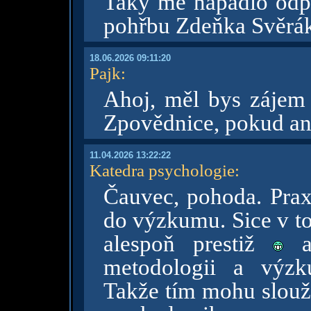
Taky mě napadlo odpo
pohřbu Zdeňka Svěráka 
18.06.2026 09:11:20
Pajk
:
Ahoj, měl bys zájem 
Zpovědnice, pokud ano
11.04.2026 13:22:22
Katedra psychologie
:
Čauvec, pohoda. Prax
do výzkumu. Sice v to
alespoň prestiž
a 
metodologii a výzk
Takže tím mohu sloužit