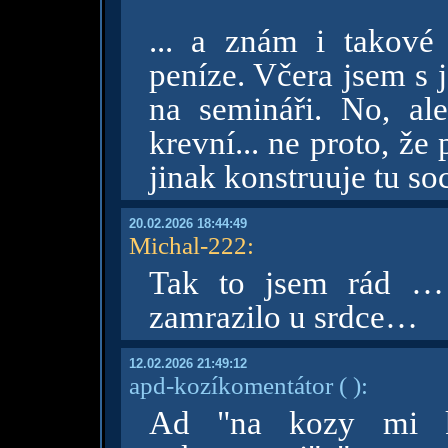
... a znám i takové 
peníze. Včera jsem s 
na semináři. No, al
krevní... ne proto, ž
jinak konstruuje tu soc
20.02.2026 18:44:49
Michal-222
:
Tak to jsem rád … 
zamrazilo u srdce…
12.02.2026 21:49:12
apd-kozíkomentátor
( )
:
Ad "na kozy mi kl