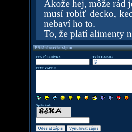
Akože hej, môže rád j
musí robiť decko, keď
nebaví ho to.
To, že platí alimenty n
Přidání nového zápisu
TVÁ PŘEZDÍVKA:
TVŮJ E-MAIL:
TEXT ZÁPISU:
Opište kod: