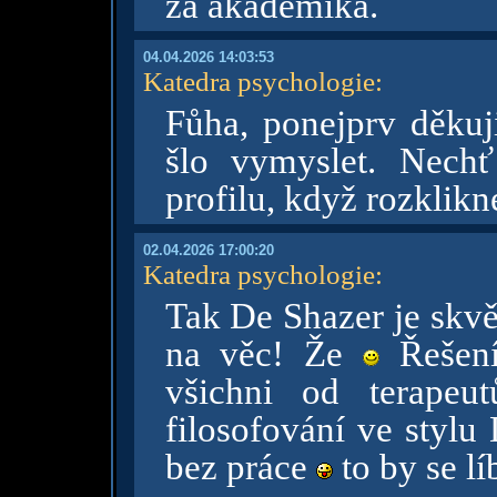
za akademika.
04.04.2026 14:03:53
Katedra psychologie
:
Fůha, ponejprv děku
šlo vymyslet. Nech
profilu, když rozklik
02.04.2026 17:00:20
Katedra psychologie
:
Tak De Shazer je skvě
na věc! Že
Řešení
všichni od terapeu
filosofování ve stylu
bez práce
to by se lí