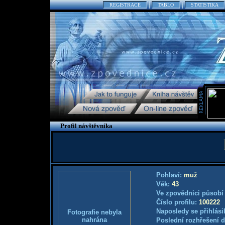
REGISTRACE
TABLO
STATISTIKA
Profil návštěvníka
Pohlaví:
muž
Věk:
43
Ve zpovědnici působí
Číslo profilu:
100222
Naposledy se přihlási
Fotografie nebyla
nahrána
Poslední rozhřešení d