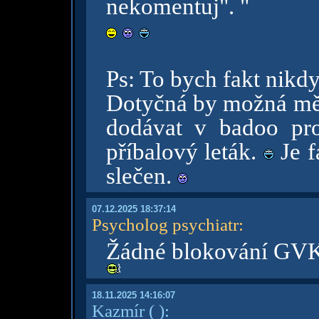
nekomentuj". "
Ps: To bych fakt nikd
Dotyčná by možná měl
dodávat v badoo pr
příbalový leták.
Je f
slečen.
07.12.2025 18:37:14
Psycholog psychiatr
:
Žádné blokování GV
18.11.2025 14:16:07
Kazmír
( )
: