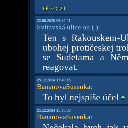
22.06.2025 06:54:41
Svitavská ulice on
( )
:
Ten s Rakouskem-Uh
ubohej protičeskej tro
se Sudetama a Něm
reagovat.
25.12.2024 17:49:15
BananovaSusenka
:
To byl nejspíše účel
25.12.2024 15:00:30
BananovaSusenka
:
Nečekala bych jak 