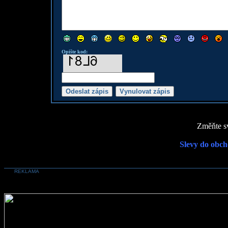
Opište kod:
Změňte sv
Slevy do obch
REKLAMA