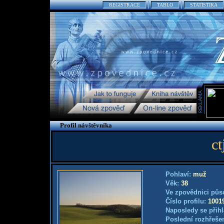
REGISTRACE
TABLO
STATISTIKA
Profil návštěvníka
ct
Pohlaví:
muž
Věk:
38
Ve zpovědnici půs
Číslo profilu:
1001
Naposledy se přihl
Poslední rozhřešen