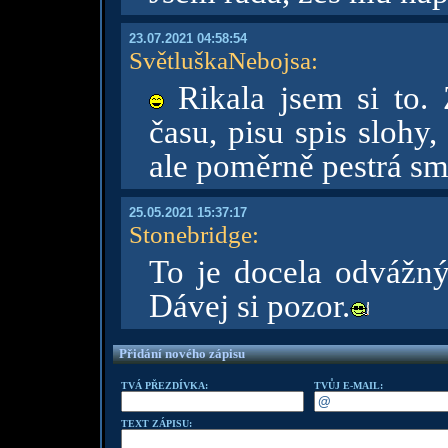
23.07.2021 04:58:54
SvětluškaNebojsa
:
Rikala jsem si to.
času, pisu spis slohy,
ale poměrně pestrá s
25.05.2021 15:37:17
Stonebridge
:
To je docela odvážný
Dávej si pozor.
Přidání nového zápisu
TVÁ PŘEZDÍVKA:
TVŮJ E-MAIL:
TEXT ZÁPISU: