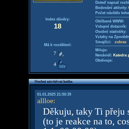
Doteď napsal rozh
Bodování aktivity:
Počet návštěv toho
Index důvěry:
Oblíbené WWW:
18
Vstupní dotazník: 
Osobní statistiky
Vztahy na Zpověd
Smajlíci:
zobraz
Má k rozdělení:
Miluje:
7
Nenávidí:
Katedra 
Obdivuje:
4
Osobní návštěvní kniha
01.01.2025 21:50:39
allloe
:
Děkuju, taky Ti přeju
(to je reakce na to, c