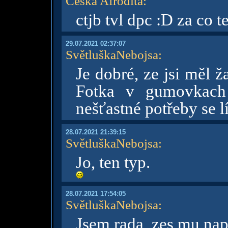
Česká Afrodita
:
ctjb tvl dpc :D za co 
29.07.2021 02:37:07
SvětluškaNebojsa
:
Je dobré, ze jsi měl 
Fotka v gumovkach
nešťastné potřeby se lí
28.07.2021 21:39:15
SvětluškaNebojsa
:
Jo, ten typ.
28.07.2021 17:54:05
SvětluškaNebojsa
:
Jsem rada, zes mu naps