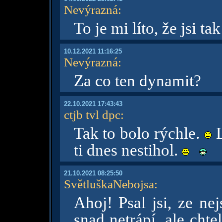
Nevýrazná
:
To je mi líto, že jsi ta
10.12.2021 11:16:25
Nevýrazná
:
Za co ten dynamit?
22.10.2021 17:43:43
ctjb tvl dpc
:
Tak to bolo rýchle.
L
ti dnes nestihol.
21.10.2021 08:25:50
SvětluškaNebojsa
:
Ahoj! Psal jsi, ze ne
snad netrápí, ale cht