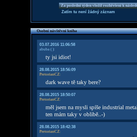
Za poslední týden vložil rozhřešení k násle
Zatím tu není žádný záznam
Osobní návštěvní kniha
03.07.2016 11:06:58
abuba
( )
:
ty jsi idiot!
28.08.2015 18:56:09
PretorianCZ
:
dark wave tě taky bere?
28.08.2015 18:50:07
PretorianCZ
:
měl jsem na mysli spíše industrial metal
ten mám taky v oblibě..-)
28.08.2015 18:42:38
PretorianCZ
: