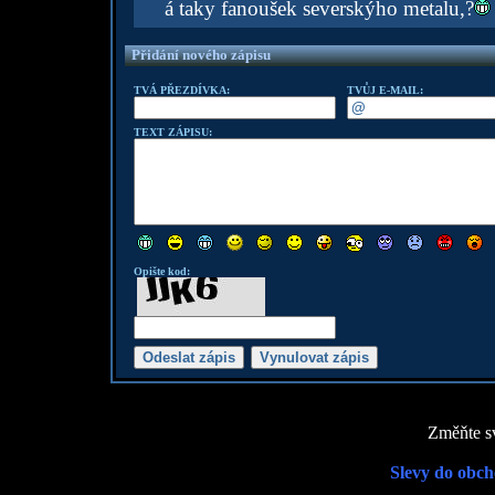
á taky fanoušek severskýho metalu,?
Přidání nového zápisu
TVÁ PŘEZDÍVKA:
TVŮJ E-MAIL:
TEXT ZÁPISU:
Opište kod:
Změňte sv
Slevy do obch