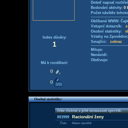
Doteď napsal rozhře
Bodování aktivity:
0 
Počet návštěv tohoto
Oblíbené WWW: Čajk
Vstupní dotazník:
z
Osobní statistiky:
s
Vztahy na Zpovědni
Index důvěry:
Smajlíci:
zobraz
1
Miluje:
Nenávidí:
Obdivuje:
Má k rozdělení:
0
0
Osobní statistiky:
Jeho vložené a ještě nesmazané zpovědi:
Racionální ženy
893999
Číslo
Název zpovědi