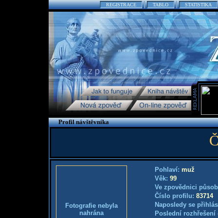
REGISTRACE
TABLO
STATISTIKA
Profil návštěvníka
Č
Pohlaví:
muž
Věk:
99
Ve zpovědnici působ
Číslo profilu:
83714
Naposledy se přihlás
Fotografie nebyla
nahrána
Poslední rozhřešení 