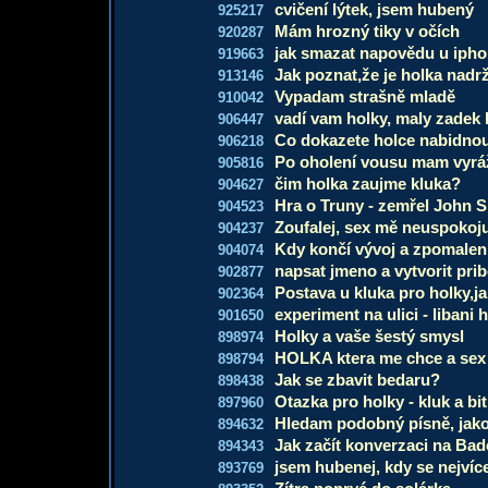
cvičení lýtek, jsem hubený
925217
Mám hrozný tiky v očích
920287
jak smazat napovědu u iph
919663
Jak poznat,že je holka nadrž
913146
Vypadam strašně mladě
910042
vadí vam holky, maly zadek 
906447
Co dokazete holce nabidno
906218
Po oholení vousu mam vyrá
905816
čim holka zaujme kluka?
904627
Hra o Truny - zemřel John 
904523
Zoufalej, sex mě neuspokoju
904237
Kdy končí vývoj a zpomalen
904074
napsat jmeno a vytvorit pri
902877
Postava u kluka pro holky,j
902364
experiment na ulici - libani 
901650
Holky a vaše šestý smysl
898974
HOLKA ktera me chce a sex
898794
Jak se zbavit bedaru?
898438
Otazka pro holky - kluk a bi
897960
Hledam podobný písně, jako
894632
Jak začít konverzaci na Ba
894343
jsem hubenej, kdy se nejvíc
893769