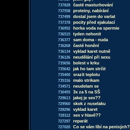
časté masturbování
737828
proteiny, nabírání
737558
dostal jsem do varlat
737499
pocity před ejakulací
737378
horka voda na spermie
736952
tyden nehonit
736515
sam doma - nuda
736377
časté honění
736268
vyklad karet nutně
736134
neudělání při sexu
736126
bolest v krku
735656
jak ho tam strčit
735642
srazit teplotu
735400
malo strikam
735316
neudelam se
734571
3x za 5 na SŠ
730455
jakej je sex??
729613
skok z nuselaku
729560
vyklad karet
728296
sex v hlavě??
728112
reparát
727297
Co se vám líbí na penisých?
727020