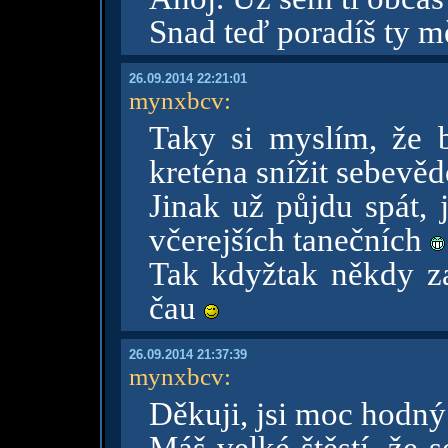
Snad teď poradíš ty mě
26.09.2014 22:21:01
mynxbcv
:
Taky si myslím, že 
kreténa snížit sebevě
Jinak už půjdu spát, 
včerejších tanečních
Tak kdyžtak někdy zas
čau
26.09.2014 21:37:39
mynxbcv
:
Děkuji, jsi moc hodn