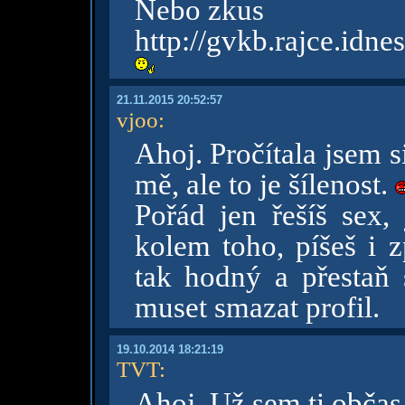
Nebo zkus
http://gvkb.rajce.idnes
21.11.2015 20:52:57
vjoo
:
Ahoj. Pročítala jsem s
mě, ale to je šílenost.
Pořád jen řešíš sex,
kolem toho, píšeš i 
tak hodný a přestaň 
muset smazat profil.
19.10.2014 18:21:19
TVT
:
Ahoj. Už sem ti občas 