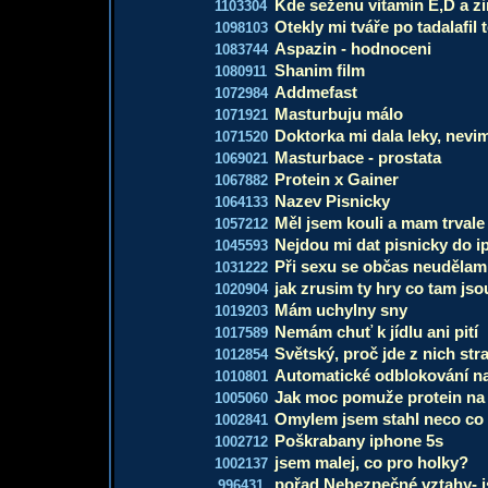
Kde seženu vitamín E,D a z
1103304
Otekly mi tváře po tadalafil 
1098103
Aspazin - hodnoceni
1083744
Shanim film
1080911
Addmefast
1072984
Masturbuju málo
1071921
Doktorka mi dala leky, nevi
1071520
Masturbace - prostata
1069021
Protein x Gainer
1067882
Nazev Pisnicky
1064133
Měl jsem kouli a mam trvale
1057212
Nejdou mi dat pisnicky do 
1045593
Při sexu se občas neudělam
1031222
jak zrusim ty hry co tam jso
1020904
Mám uchylny sny
1019203
Nemám chuť k jídlu ani pití
1017589
Světský, proč jde z nich str
1012854
Automatické odblokování n
1010801
Jak moc pomuže protein na
1005060
Omylem jsem stahl neco co
1002841
Poškrabany iphone 5s
1002712
jsem malej, co pro holky?
1002137
pořad Nebezpečné vztahy- 
996431