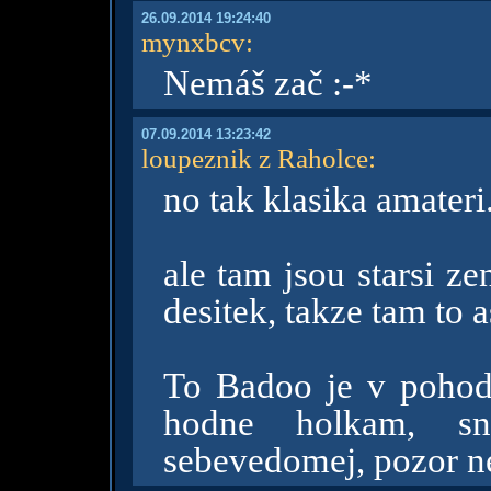
26.09.2014 19:24:40
mynxbcv
:
Nemáš zač :-*
07.09.2014 13:23:42
loupeznik z Raholce
:
no tak klasika amateri
ale tam jsou starsi ze
desitek, takze tam to 
To Badoo je v pohode
hodne holkam, sn
sebevedomej, pozor ne