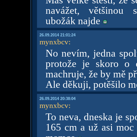
Máš velké štěstí, že 
navážet, většinou 
ubožák najde
26.09.2014 21:01:24
mynxbcv
:
No nevím, jedna spol
protože je skoro o
machruje, že by mě p
Ale děkuji, potěšilo 
26.09.2014 20:38:04
mynxbcv
:
To neva, dneska je sp
165 cm a už asi moc n