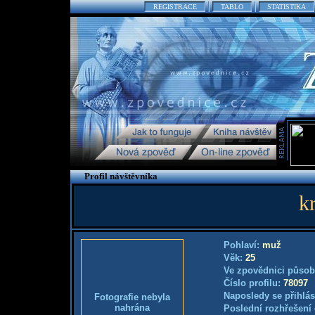
REGISTRACE
TABLO
STATISTIKA
Profil návštěvníka
k
Pohlaví:
muž
Věk:
25
Ve zpovědnici působ
Číslo profilu:
78097
Naposledy se přihlás
Fotografie nebyla
nahrána
Poslední rozhřešení 