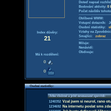
Doteď napsal rozhře
Bodování aktivity:
0 
Počet návštěv tohoto
Oblíbené WWW:
Vstupní dotazník: Je
Osobní statistiky:
s
Vztahy na Zpovědni
Index důvěry:
Smajlíci:
zobraz
21
Miluje:
Nenávidí:
Obdivuje:
Má k rozdělení:
0
0
Osobní statistiky:
Jeho vložené a ještě nesmazané zpovědi:
Vzal jsem si neurol, rano ot
1240352
Na internetu poslat sms zd
1234692