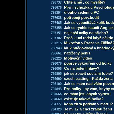
Chtěla mě , co myslíte?
798737
První schuzka u Psycholog
798676
dlouho sedeni u PC
798394
potřebuji povzbudit
797638
Jak se vypočítává kolik bud
797465
Jak se rychle naučit Anglic
797355
nejlepší cviky na břicho?
797351
Proč kluci radsi když někdo
797302
Mikrofon v Praze ve Zličíně
797215
kluk hnědovlasý a hnědook
796943
natržený penis
796661
Motivační video
796220
poprvé vykouření od holky
796078
Co na bolení hlavy?
796006
jak se zbavit socialni fobie?
795805
czech casting - Každá žena
795690
Jak se mam nad vším povzn
795100
Pro holky - by vám, kdyby vá
794843
co mám jíst, abych vyrostl
794664
existuje taková holka?
794660
koho zítra potkam v metru?
794377
Je mi 17 a chci zralou ženu
794320