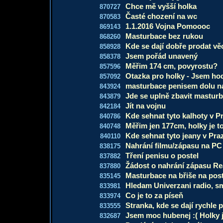
Chce mě vyšší holka
870727
Časté chození na wc
870583
1.1.2016 Vojna Pomoooc
869143
Masturbace bez rukou
868260
Kde se dají dobře prodat v
858928
Jsem pořád unavený
858378
Měřim 174 cm, povyrostu?
857596
Otazka pro holky - Jsem ho
857092
masturbace penisem dolu na
843924
Jde se uplně zbavit mastur
843879
Jít na vojnu
842184
Kde sehnat tyto kalhoty v P
840786
Měřim jen 177cm, holky je t
840748
Kde sehnat tyto jeany v Pra
840110
Nahrání filmu/zápasu na PC
838175
Tření penisu o postel
837882
Žádost o nahrání zápasu Rea
837880
Masturbace na břiše na post
835145
Hledam Univerzani radio, sm
833981
Co je to za píseň
833974
Stranka, kde se dají rychle p
833555
Jsem moc hubenej :( Holky 
832687