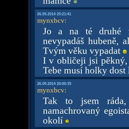
mamce
26.09.2014 20:21:41
mynxbcv
:
Jo a na té druhé f
nevypadáš hubeně, al
Tvým věku vypadat
I v obličeji jsi pěkný
Tebe musí holky dost 
26.09.2014 20:00:39
mynxbcv
:
Tak to jsem ráda,
namachrovaný egoist
okolí