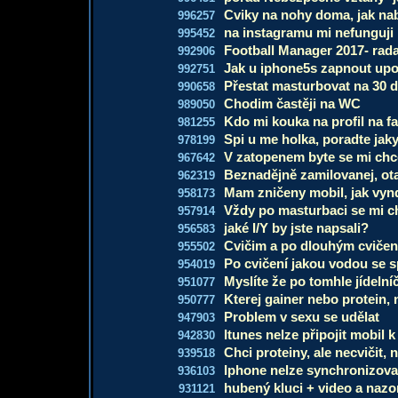
Cviky na nohy doma, jak na
996257
na instagramu mi nefunguji
995452
Football Manager 2017- rada
992906
Jak u iphone5s zapnout upo
992751
Přestat masturbovat na 30 d
990658
Chodim častěji na WC
989050
Kdo mi kouka na profil na 
981255
Spi u me holka, poradte jaky
978199
V zatopenem byte se mi chc
967642
Beznadějně zamilovanej, ot
962319
Mam zničeny mobil, jak vyn
958173
Vždy po masturbaci se mi c
957914
jaké I/Y by jste napsali?
956583
Cvičim a po dlouhým cvičení
955502
Po cvičení jakou vodou se 
954019
Myslíte že po tomhle jídeln
951077
Kterej gainer nebo protein, 
950777
Problem v sexu se udělat
947903
Itunes nelze připojit mobil 
942830
Chci proteiny, ale necvičit,
939518
Iphone nelze synchronizova
936103
hubený kluci + video a nazo
931121