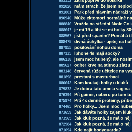
Zítra poprvé do solárka
893352
mám strach, že jsem neplo
892820
Park před hlavnim nádraží
891801
Může ektomorf normálně na
890940
Vražda na střední škole Co
888846
je mi 19 a líbí se mi holky 30
888643
jíst před spaním? Pomáhá t
888567
divná úchylka - ujetej na ho
888475
posilování nohou doma
887955
Iphone 4s maji socky?
887135
jsem moc hubený, ale nosim
886138
odber krve na stitnou zlazu
885627
červená růže učitelce na vy
883148
prestani s masturbaci
881898
Kam koukají holky u kluků
880642
Je dobra tato umela vagina
879832
Pít gainer, naberu po tom tu
876394
Pití 4x denně proteiny, přib
875974
Pro holky... Jsem moc hube
874465
Jak dáváte holky zajem klu
873659
Jak kluk pozná, že má o něj
873565
Jak kluk pozná, že má o něj
872984
Kde najít bodyguarda?
871094