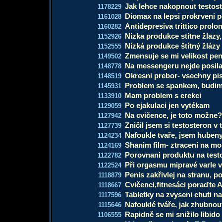
Jak lehce nakopnout testos
1178229
Diomax na lepsi prokrveni 
1161028
Antidepresiva trittico prol
1160282
Nizka produkce stitne žlazy
1152926
Nízká produkce štítný žlázy
1152555
Zmensuje se mi velikost pe
1149502
Na messengeru nejde posila
1148778
Okresni prebor- vsechny pi
1148519
Problem se spankem, budim
1145931
Mam problem s erekci
1133910
Po ejakulaci jen vytékam
1129059
Na cvičence, je toto možne
1127942
Zničil jsem si testosteron v 
1127739
Nafoukle tvaře, jsem huben
1124234
Shanim film- ztraceni na mo
1124169
Porovnani produktu na test
1122782
Při orgasmu mipravé varle 
1122524
Penis zakřivlej na stranu, 
1118879
Cvičenci,fitnesáci poraďte 
1118667
Tabletky na zvyseni chuti na
1117596
Nafouklé tváře, jak zhubnou
1115646
Rapidně se mi snižilo libido 
1106555