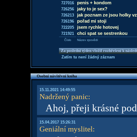
penis + kondom
727016
jaky to je sex?
726256
jak poznam ze jsou holky v
726213
pořad mi stoji
726196
jsem rychle hotovej
722205
chci spat se sestrenkou
721921
Číslo
Název zpovědi
Za poslední týden vložil rozhřešení k násle
Zatím tu není žádný záznam
Osobní návštěvní kniha
15.11.2021 14:49:55
Nadržený panic
:
Ahoj, přeji krásné pod
15.04.2017 15:26:31
Geniální myslitel
: