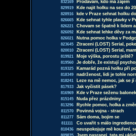
Prodávám, kdo má zájem
832169
Kde najit holku na sex do 20
829919
kde v Praze sehnat holku do
828916
Kde sehnat tyhle plavky v P
826665
Chovam se špatně k lidem a 
826221
Kde sehnat lehke děvy za m
826092
Nutna pomoc holka v Podgo
826021
Ztraceni (LOST) Serial, pok
823645
Ztraceni (LOST) Serial, ma
820010
Moje výška, porostu ještě?
819921
Je dobře, že existují psycho
819560
Kamarád pozná holku při po
819325
nadrženost, lidi je tohle no
818349
Leze na mě nemoc, jak se jí 
818241
Jak vyčistit pásek?
817933
Kde v Praze seženu balonek
816969
Nuda přez prázdniny
815145
Rychle pomoc, holka a změ
813296
Povinná vojna - strach
811570
Sám doma, bojim se
811277
Co uvařit s málo ingredien
811111
neuspokojuje mě kouření, s
810436
Jsem nasranej, tata mi uklid
809835