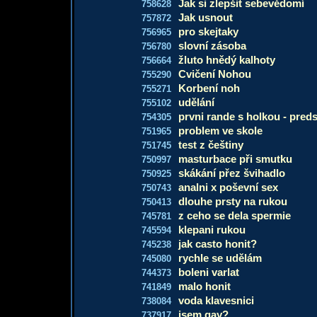
Jak si zlepšit sebevědomí
758628
Jak usnout
757872
pro skejtaky
756965
slovní zásoba
756780
žluto hnědý kalhoty
756664
Cvičení Nohou
755290
Korbení noh
755271
udělání
755102
prvni rande s holkou - pred
754305
problem ve skole
751965
test z češtiny
751745
masturbace při smutku
750997
skákání přez švihadlo
750925
analni x poševní sex
750743
dlouhe prsty na rukou
750413
z ceho se dela spermie
745781
klepani rukou
745594
jak casto honit?
745238
rychle se udělám
745080
boleni varlat
744373
malo honit
741849
voda klavesnici
738084
jsem gay?
737917