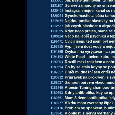
Jak byste definovali “žhnou
1233005
Syrové žampiony na snižen
1231107
Instagram nejde, kanál se n
1230408
Gynekomastie a lečba tamo
1220261
Nejdou posilat hlasovky na
1219459
jak zvysit hlasitost u airpod
1212533
Kdyz neco prejes, stane se 
1211695
Něco na lepší psychiku a lep
1209114
Cvicil jsem, ted jsem byl n
1199471
Vypil jsem dost vody a nejd
1197815
Zvykani na vyrysovani a zpe
1194865
White Pearl - beleni zubu, 
1194193
Rozdil mezi retizkem a nah
1192603
Co by se stalo kdyby se pou
1189554
Chtěl mi dnešní sen chtěl ně
1187657
Pripravek na prokrveni s zv
1183832
Sampon barveni vlasu,minox
1182037
Alpecin Tuning shampoo-tm
1181849
3 dny antibiotika, kdy se opi
1180693
Mam 3 denni antibiotika, kdy
1180551
V krku mam zvetseny čípek
1180277
Problem se spankem, budim
1179176
V opilosti z nervu vytrhany
1178641