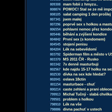
mam fobii z hmyzu..
809308
POMOC! Stal se ze mě impot
808874
salat camping 1 den prošlej
808105
jsem malej
807341
poprvé sex s holkou a mast
807296
pohlavni nemoc přez kond
806554
běhání a zvýšení kondice
805446
První sex (s kondomem)
804842
stojení penisu
804545
Lék na sebevědomí
804204
Spiderman film a město v 
803792
MS 2011 ČR - Rusko
803370
7x denně masturbuji
803342
kde najdu 15-17 holku na se
802567
dívka na sex kde hledat?
802530
oslava 18ctin
802041
masturbace - chuť
801154
caste zehleni a prani oblece
800214
Michal Tučný - slabá chvilka
799913
problem s holkou
799501
Lék na vše
798910
divna pachuť v ustech
798886