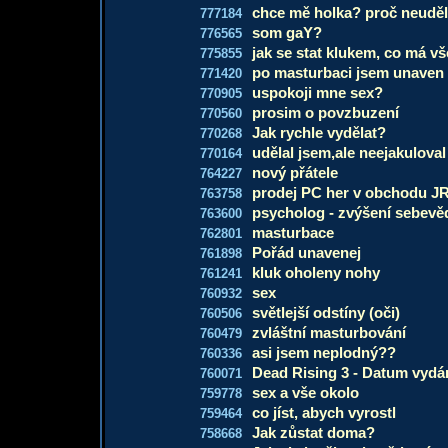
chce mě holka? proč neuděl
777184
som gaY?
776565
jak se stat klukem, co má vš
775855
po masturbaci jsem unaven
771420
uspokoji mne sex?
770905
prosim o povzbuzení
770560
Jak rychle vydělat?
770268
udělal jsem,ale neejakuloval
770164
nový přátele
764227
prodej PC her v obchodu J
763758
psycholog - zvýšení sebev
763600
masturbace
762801
Pořád unavenej
761898
kluk oholeny nohy
761241
sex
760932
světlejší odstíny (oči)
760506
zvláštní masturbování
760479
asi jsem neplodný??
760336
Dead Rising 3 - Datum vydá
760071
sex a vše okolo
759778
co jíst, abych vyrostl
759464
Jak zůstat doma?
758668