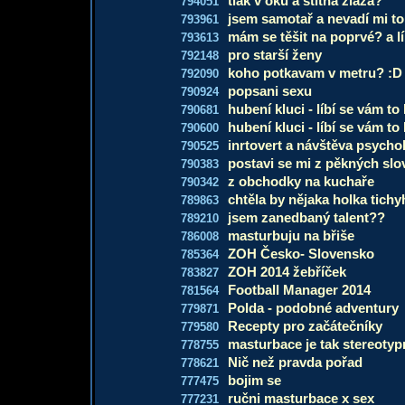
tlak v oku a štítna žlaza?
794051
jsem samotař a nevadí mi to,
793961
mám se těšit na poprvé? a lí
793613
pro starší ženy
792148
koho potkavam v metru? :D
792090
popsani sexu
790924
hubení kluci - líbí se vám to
790681
hubení kluci - líbí se vám to
790600
inrtovert a návštěva psycho
790525
postavi se mi z pěkných slo
790383
z obchodky na kuchaře
790342
chtěla by nějaka holka tich
789863
jsem zanedbaný talent??
789210
masturbuju na břiše
786008
ZOH Česko- Slovensko
785364
ZOH 2014 žebříček
783827
Football Manager 2014
781564
Polda - podobné adventury
779871
Recepty pro začátečníky
779580
masturbace je tak stereotyp
778755
Nič než pravda pořad
778621
bojim se
777475
ručni masturbace x sex
777231