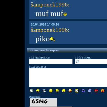
šamponek1996
:
muf muf
20.04.2014 14:00:16
šamponek1996
:
piko
Přidání nového zápisu
TVÁ PŘEZDÍVKA:
TVŮJ E-MAIL:
TEXT ZÁPISU:
Opište kod: