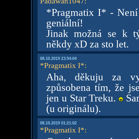
Padawan1047
:
*Pragmatix I* - Nen
geniální!
Jinak možná se k tý 
někdy xD za sto let.
08.10.2019 23:54:04
*Pragmatix I*
:
Aha, děkuju za vys
způsobena tím, že js
jen u Star Treku.
Sam
(u originálu).
08.10.2019 01:21:02
*Pragmatix I*
: