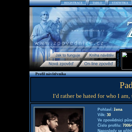
REGISTRACE
TABLO
STATISTIKA
Profil návštěvníka
Pa
I'd rather be hated for who I am,
Pohlaví:
žena
Věk:
30
Ve zpovědnici půs
Číslo profilu:
7006
Naposledy se přihl