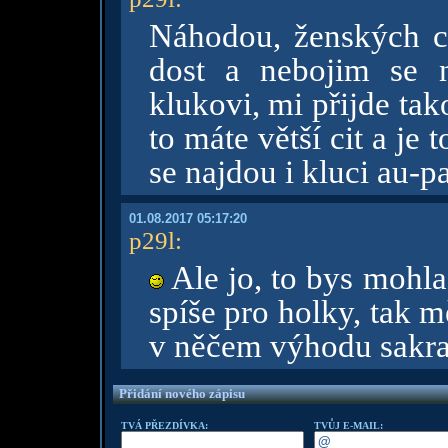
Náhodou, ženských c
dost a nebojim se n
klukovi, mi přijde ta
to máte větší cit a je 
se najdou i kluci au-p
01.08.2017 05:17:20
p29l
:
Ale jo, to bys mohla
spíše pro holky, tak 
v něčem výhodu sakr
Přidání nového zápisu
TVÁ PŘEZDÍVKA:
TVŮJ E-MAIL: