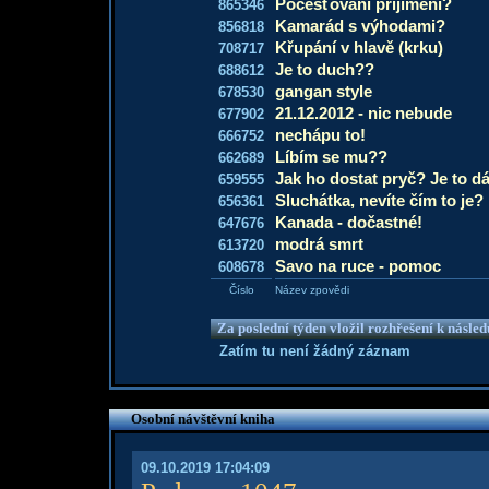
Počešťování přijímení?
865346
Kamarád s výhodami?
856818
Křupání v hlavě (krku)
708717
Je to duch??
688612
gangan style
678530
21.12.2012 - nic nebude
677902
nechápu to!
666752
Líbím se mu??
662689
Jak ho dostat pryč? Je to dáv
659555
Sluchátka, nevíte čím to je?
656361
Kanada - dočastné!
647676
modrá smrt
613720
Savo na ruce - pomoc
608678
Číslo
Název zpovědi
Za poslední týden vložil rozhřešení k násle
Zatím tu není žádný záznam
Osobní návštěvní kniha
09.10.2019 17:04:09