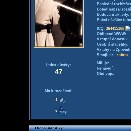
Poslední rozhřešen
Doteď napsal rozh
Bodování aktivity:
Počet návštěv toho
ICQ:
364415368
Oblíbené WWW:
Vstupní dotazník
Osobní statistiky
Vztahy na Zpověd
Smajlíci:
zobraz
Miluje:
Index důvěry:
Nenávidí:
47
Obdivuje:
Má k rozdělení:
8
5
Osobní statistiky: