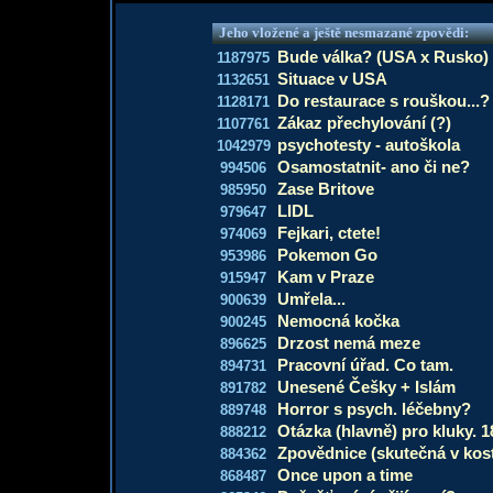
Jeho vložené a ještě nesmazané zpovědi:
Bude válka? (USA x Rusko)
1187975
Situace v USA
1132651
Do restaurace s rouškou...?
1128171
Zákaz přechylování (?)
1107761
psychotesty - autoškola
1042979
Osamostatnit- ano či ne?
994506
Zase Britove
985950
LIDL
979647
Fejkari, ctete!
974069
Pokemon Go
953986
Kam v Praze
915947
Umřela...
900639
Nemocná kočka
900245
Drzost nemá meze
896625
Pracovní úřad. Co tam.
894731
Unesené Češky + Islám
891782
Horror s psych. léčebny?
889748
Otázka (hlavně) pro kluky. 1
888212
Zpovědnice (skutečná v kost
884362
Once upon a time
868487