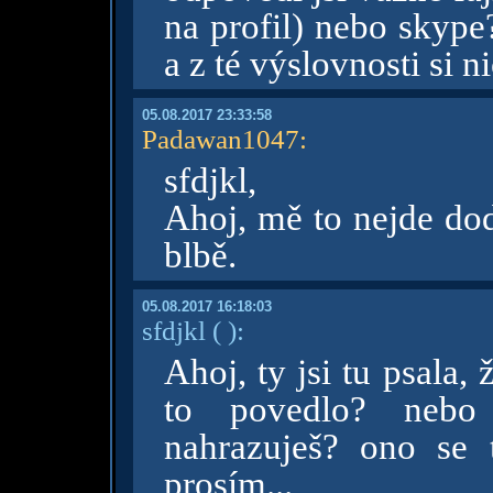
na profil) nebo skype
a z té výslovnosti si n
05.08.2017 23:33:58
Padawan1047
:
sfdjkl,
Ahoj, mě to nejde dod
blbě.
05.08.2017 16:18:03
sfdjkl
( )
:
Ahoj, ty jsi tu psala, 
to povedlo? nebo
nahrazuješ? ono se 
prosím...