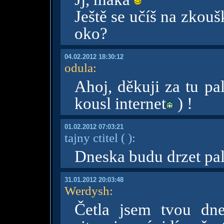
Ještě se učíš na zkou
oko?
04.02.2012 18:30:12
odula
:
Ahoj, děkuji za tu pa
kousl internet
) !
01.02.2012 07:03:21
tajny ctitel
( )
:
Dneska budu drzet palc
31.01.2012 20:03:48
Werdysh
:
Četla jsem tvou dn