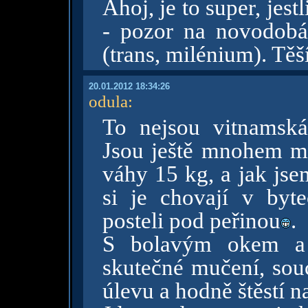
Ahoj, je to super, jest
- pozor na novodobá 
(trans, milénium). Tě
20.01.2012 18:34:26
odula
:
To nejsou vitnamská,
Jsou ještě mnohem me
váhy 15 kg, a jak jse
si je chovají v byt
posteli pod peřinou
.
S bolavým okem a 
skutečné mučení, souc
úlevu a hodně štěstí 