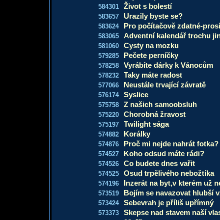
Život s bolestí
584301
Urazily byste se?
583657
Pro počítačově zdatné-pro
583624
Adventní kalendář trochu ji
583065
Cysty na mozku
581060
Pečete perníčky
579285
Vyrábíte dárky k Vánocům
578258
Taky máte radost
578232
Neustále trvající závratě
577066
Syslice
576174
Z našich samoobsluh
575758
Chorobná žravost
575220
Twilight sága
575197
Korálky
574882
Proč mi nejde nahrát fotka?
574876
Koho odsud máte rádi?
574527
Co budete dnes vařit
574526
Osud trpělivého nebožtíka
574525
Inzerát na byt,v kterém už n
574196
Bojím se navazovat hlubší 
573519
Sebevrah je příliš upřímný
573424
Skepse nad stavem naší vlas
573373