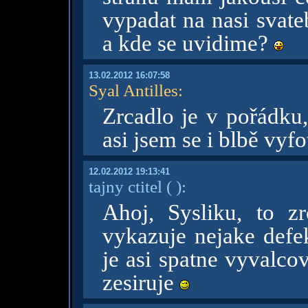
vypadat na nasi svate
a kde se uvidime?
13.02.2012 16:07:58
Syal Antilles
:
Zrcadlo je v pořádku,
asi jsem se i blbě vyfo
12.02.2012 19:13:41
tajny ctitel
( )
:
Ahoj, Sysliku, to zr
vykazuje nejake defek
je asi spatne vyvalco
zesiruje