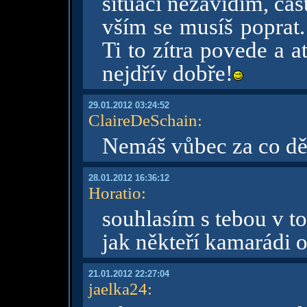
situaci nezávidím, čas
vším se musíš poprat.
Ti to zítra povede a a
nejdřív dobře!
29.01.2012 03:24:52
ClaireDeSchain
:
Nemáš vůbec za co dě
28.01.2012 16:36:12
Horatio
:
souhlasím s tebou v t
jak někteří kamarádi o
21.01.2012 22:27:04
jaelka24
: