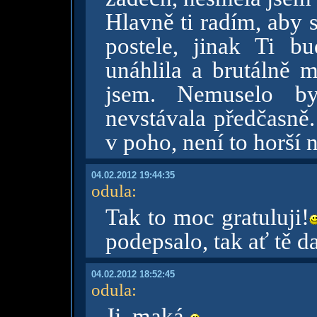
Hlavně ti radím, aby 
postele, jinak Ti b
unáhlila a brutálně m
jsem. Nemuselo b
nevstávala předčasně.
v poho, není to horší 
04.02.2012 19:44:35
odula
:
Tak to moc gratuluji!
podepsalo, tak ať tě d
04.02.2012 18:52:45
odula
:
Jj, maká