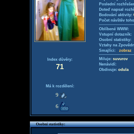
Poslední rozhřešen
Doteď napsal rozh
Bodování aktivity:
Počet návštěv toho
Oblíbené WWW:
Vstupní dotazník
Osobní statistiky
Vztahy na Zpověd
Smajlíci:
zobraz
Miluje:
suvurov
Index důvěry:
Nenávidí:
71
Obdivuje:
odula
Má k rozdělení:
9
6
Osobní statistiky: