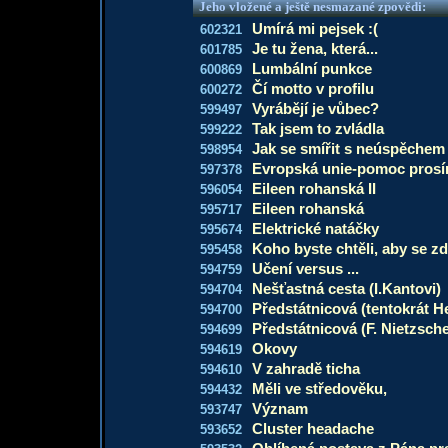
Jeho vložené a ještě nesmazané zpovědi:
Umírá mi pejsek :(
602321
Je tu žena, která...
601785
Lumbální punkce
600869
Čí motto v profilu
600272
Vyrábějí je vůbec?
599497
Tak jsem to zvládla
599222
Jak se smířit s neúspěchem
598954
Evropská unie-pomoc pros
597378
Eileen rohanská II
596054
Eileen rohanská
595717
Elektrické natáčky
595674
Koho byste chtěli, aby se zde
595458
Učení versus ...
594759
Nešťastná cesta (I.Kantovi)
594704
Předstátnicová (tentokrát H
594700
Předstátnicová (F. Nietzsche
594699
Okovy
594619
V zahradě ticha
594610
Měli ve středověku,
594432
Význam
593747
Cluster headache
593652