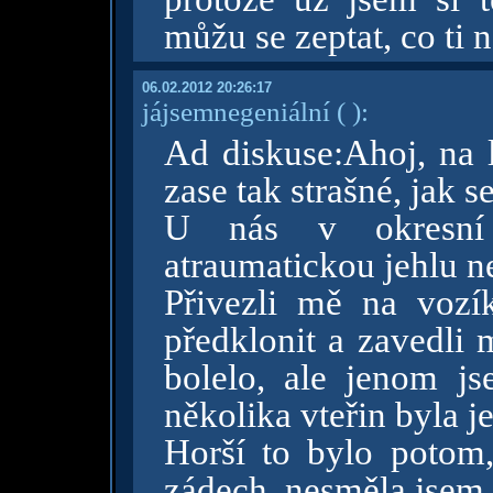
můžu se zeptat, co ti n
06.02.2012 20:26:17
jájsemnegeniální
( )
:
Ad diskuse:Ahoj, na 
zase tak strašné, jak s
U nás v okresní 
atraumatickou jehlu nep
Přivezli mě na vozí
předklonit a zavedli 
bolelo, ale jenom j
několika vteřin byla j
Horší to bylo potom
zádech, nesměla jsem 