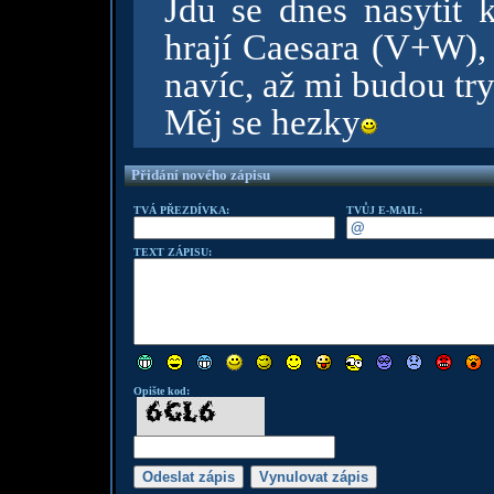
Jdu se dnes nasytit k
hrají Caesara (V+W), 
navíc, až mi budou tr
Měj se hezky
Přidání nového zápisu
TVÁ PŘEZDÍVKA:
TVŮJ E-MAIL:
TEXT ZÁPISU:
Opište kod: