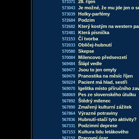
28. říjen
573371
Je možné, že mu jde jen o s
573043
Holky-parfémy
573039
Podzim
572684
Který kostým na western pa
572682
Která písnička
572481
Čí tvorba
572153
Obličej-hubnutí
572033
Skepse
570580
Milencovo předsevzetí
570084
Šlápl vedle
569484
Jsou to jen omyly
569477
Pranostika na měsíc říjen
569470
Pacient má hlad, sestři
569224
Igelitka místo příručního za
569070
Pes ze slovenského útulku
568069
Štědrý milenec
567892
Zmařený kulturní zážitek
567890
Výrazné potraviny
567864
Hubnutí-stačí tyto aktivity?
567836
Podzimní deprese
567331
Kultura lidu letákového
567153
Pracovní úraz
567152