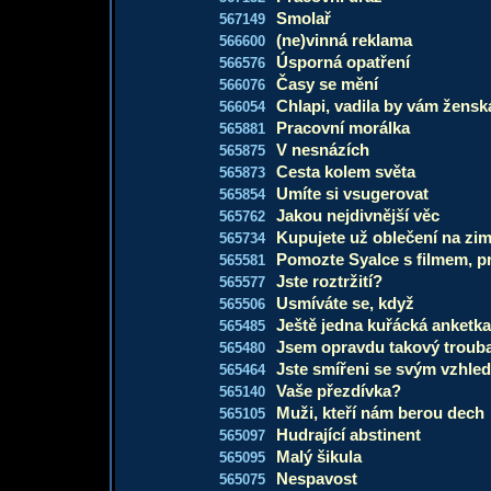
Smolař
567149
(ne)vinná reklama
566600
Úsporná opatření
566576
Časy se mění
566076
Chlapi, vadila by vám ženská
566054
Pracovní morálka
565881
V nesnázích
565875
Cesta kolem světa
565873
Umíte si vsugerovat
565854
Jakou nejdivnější věc
565762
Kupujete už oblečení na zi
565734
Pomozte Syalce s filmem, p
565581
Jste roztržití?
565577
Usmíváte se, když
565506
Ještě jedna kuřácká anketka
565485
Jsem opravdu takový troub
565480
Jste smířeni se svým vzhle
565464
Vaše přezdívka?
565140
Muži, kteří nám berou dech
565105
Hudrající abstinent
565097
Malý šikula
565095
Nespavost
565075