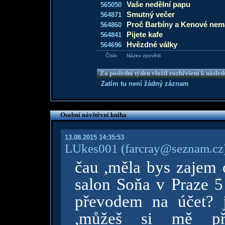
Vaše nedělní papu
565050
Smutný večer
564871
Proč Barbíny a Kenové nema
564860
Pijete kafe
564841
Hvězdné války
564696
Číslo
Název zpovědi
Za poslední týden vložil rozhřešení k násle
Zatím tu není žádný záznam
Osobní návštěvní kniha
13.08.2015 14:35:53
LUkes001
(farcray@seznam.cz
čau ,měla bys zajem 
salon Soňa v Praze 5
převodem na účet? 
,můžeš si mě př