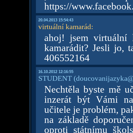
https://www.facebook
20.04.2013 15:54:43
virtuální kamarád
:
ahoj! jsem virtuáln
kamarádit? Jesli jo, 
406552164
16.10.2012 12:16:55
STUDENT
(doucovanijazyka@
Nechtěla byste mě uč
inzerát být Vámi n
učitele je problém, pak
na základě doporučen
oproti státnímu škols