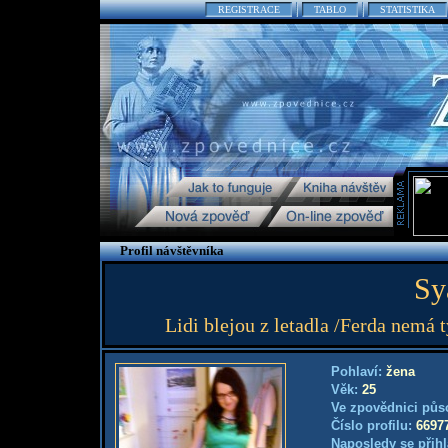
REGISTRACE
TABLO
STATISTIKA
Profil návštěvníka
Sy
Lidi blejou z letadla /Ferda nemá 
Pohlaví:
žena
Věk:
25
Ve zpovědnici půs
Číslo profilu:
6697
Naposledy se přihl