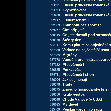
Oblíbená postava z Pána pr
593532
Eileen, princezna rohanská I
593521
Zvýrazňovače
593393
Eileen, princezna rohanská 
593200
F. Nietzschemu
592617
Zhubnout bez sportu?
592169
Čím připíjet?
589757
Co jste dostali pod stromeč
588345
Štědrý den
588330
Komu platím za objednání n
588111
Variace na nejčastější téma
587388
Migrény
587385
Vánoční pro mistra suvurov
587378
Předvánoční
587332
Potkat vás
586825
Předvánoční shon
586711
Jak se jmenují
586704
Tituly
586378
Znovu o hospodářské krizi
586375
Krutá věštba
586350
Chudé Vánoce (v USA)
586348
My devět
586065
Pejskaři-prosím o radu
585409