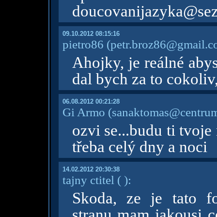
doucovanijazyka@se
09.10.2012 08:15:16
pietro86
(petr.broz86@gmail.c
Ahojky, je reálné aby
dal bych za to cokoliv,
06.08.2012 00:21:28
Gi Armo
(sanaktomas@centrum
ozvi se...budu ti tvoje
třeba celý dny a noci
14.02.2012 20:30:38
tajny ctitel
( )
:
Skoda, ze je tato 
stranu mam jakousi c