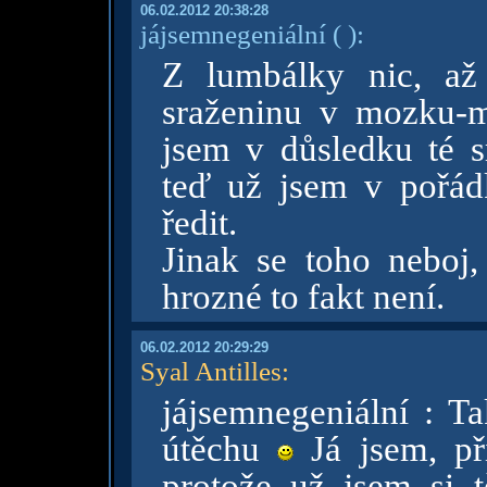
06.02.2012 20:38:28
jájsemnegeniální
( )
:
Z lumbálky nic, až
sraženinu v mozku-
jsem v důsledku té s
teď už jsem v pořád
ředit.
Jinak se toho neboj, 
hrozné to fakt není.
06.02.2012 20:29:29
Syal Antilles
:
jájsemnegeniální : T
útěchu
Já jsem, při
protože už jsem si t