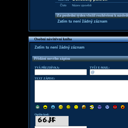
Číslo
Název zpovědi
Za poslední týden vložil rozhřešení k násle
Zatím tu není žádný záznam
Osobní návštěvní kniha
Zatím tu není žádný záznam
Přidání nového zápisu
TVÁ PŘEZDÍVKA:
TVŮJ E-MAIL:
TEXT ZÁPISU:
Opište kod: