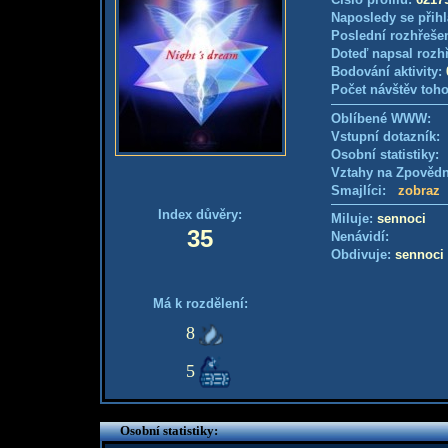
Naposledy se přihl
Poslední rozhřešen
Doteď napsal rozh
Bodování aktivity:
Počet návštěv toho
Oblíbené WWW:
Vstupní dotazník: 
Osobní statistiky
Vztahy na Zpověd
Smajlíci:
zobraz
Index důvěry:
Miluje:
sennoci
35
Nenávidí:
Obdivuje:
sennoci
Má k rozdělení:
8
5
Osobní statistiky: