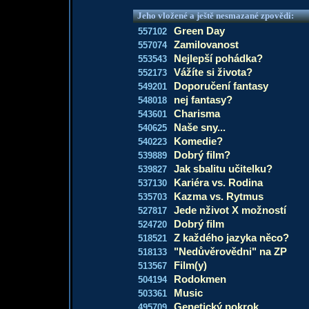
Jeho vložené a ještě nesmazané zpovědi:
Green Day
557102
Zamilovanost
557074
Nejlepší pohádka?
553543
Vážíte si života?
552173
Doporučení fantasy
549201
nej fantasy?
548018
Charisma
543601
Naše sny...
540625
Komedie?
540223
Dobrý film?
539889
Jak sbalitu učitelku?
539827
Kariéra vs. Rodina
537130
Kazma vs. Rytmus
535703
Jede nživot X možností
527817
Dobrý film
524720
Z každého jazyka něco?
518521
"Nedůvěrovědni" na ZP
518133
Film(y)
513567
Rodokmen
504194
Music
503361
Genetický pokrok
495709