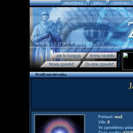
REGISTRACE
TABLO
STATISTIKA
Profil návštěvníka
J
Pohlaví:
muž
Věk:
0
Ve zpovědnici půs
Číslo profilu:
6217