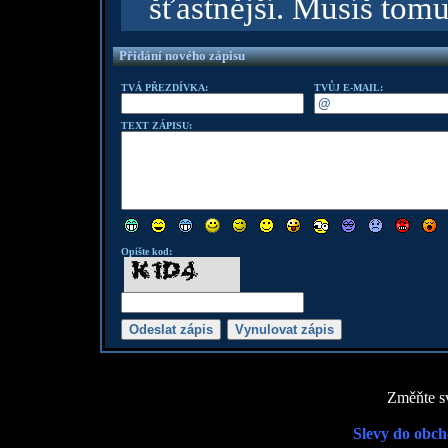
šťastnější. Musíš tomu
Přidání nového zápisu
TVÁ PŘEZDÍVKA:
TVŮJ E-MAIL:
TEXT ZÁPISU:
Opište kod:
Změňte sv
Slevy do obch