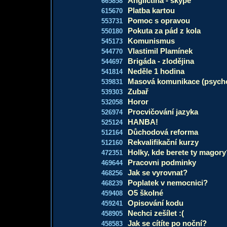
Angličtina - skype
665858
Platba kartou
615670
Pomoc s opravou
553731
Pokuta za pád z kola
550180
Komunismus
545173
Vlastimil Plamínek
544770
Brigáda - zlodějina
544697
Neděle 1 hodina
541814
Masová komunikace (psycho
539831
Zubař
539303
Horor
532058
Procvičování jazyka
526974
HANBA!
525124
Důchodová reforma
512164
Rekvalifikační kurzy
512160
Holky, kde berete ty magory
472351
Pracovni podminky
469644
Jak se vyrovnat?
468256
Poplatek v nemocnici?
468239
O5 školné
459408
Opisování kodu
459241
Nechci zešílet :(
458905
Jak se cítíte po noční?
458583