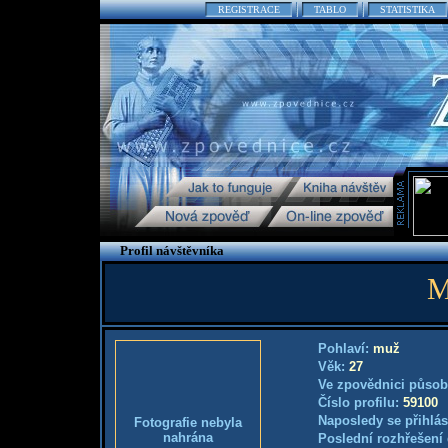
REGISTRACE
TABLO
STATISTIKA
Profil návštěvníka
M
Pohlaví:
muž
Věk:
27
Ve zpovědnici působ
Číslo profilu:
59100
Naposledy se přihlás
Fotografie nebyla
nahrána
Poslední rozhřešení 