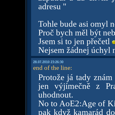
adresu "
Tohle bude asi omyl n
Proč bych měl být neb
Jsem si to jen přečetl
Nejsem žádnej úchyl n
28.07.2010 23:26:30
end of the line
:
Protože já tady znám 
jen výjímečně z Pr
uhodnout.
No to AoE2:Age of Ki
pak když kamarád dos