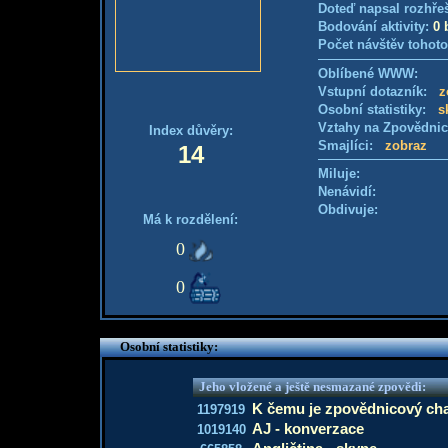
Doteď napsal rozhře
Bodování aktivity:
0 
Počet návštěv tohoto
Oblíbené WWW:
Vstupní dotazník:
z
Osobní statistiky:
s
Vztahy na Zpovědni
Index důvěry:
Smajlíci:
zobraz
14
Miluje:
Nenávidí:
Obdivuje:
Má k rozdělení:
0
0
Osobní statistiky:
Jeho vložené a ještě nesmazané zpovědi:
K čemu je zpovědnicový ch
1197919
AJ - konverzace
1019140