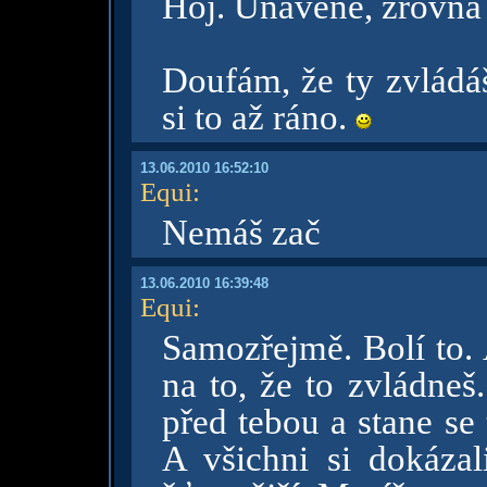
Hoj. Unaveně, zrovna 
Doufám, že ty zvládáš
si to až ráno.
13.06.2010 16:52:10
Equi
:
Nemáš zač
13.06.2010 16:39:48
Equi
:
Samozřejmě. Bolí to. 
na to, že to zvládneš
před tebou a stane se
A všichni si dokázali