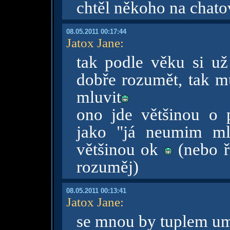
chtěl někoho na chatov
08.05.2011 00:17:44
Jatox Jane
:
tak podle věku si u
dobře rozumět, tak m
mluvit
ono jde většinou o p
jako "já neumim ml
většinou ok
(nebo ř
rozuměj)
08.05.2011 00:13:41
Jatox Jane
:
se mnou by tuplem um