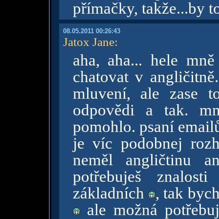
přímačky, takže...by t
08.05.2011 00:26:43
Jatox Jane
:
aha, aha... hele mně 
chatovat v angličitně.
mluvení, ale zase 
odpovědi a tak. mn
pomohlo. psaní emailů 
je víc podobnej rozho
neměl angličtinu a
potřebuješ znalost
základních
, tak byc
ale možná potřebuje