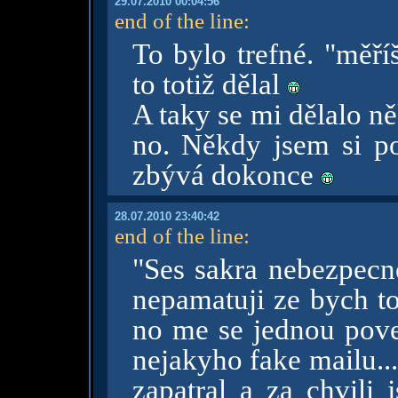
29.07.2010 00:04:56
end of the line
:
To bylo trefné. "měří
to totiž dělal
A taky se mi dělalo n
no. Někdy jsem si po
zbývá dokonce
28.07.2010 23:40:42
end of the line
:
"Ses sakra nebezpecnej
nepamatuji ze bych to
no me se jednou pov
nejakyho fake mailu... 
zapatral a za chvili 