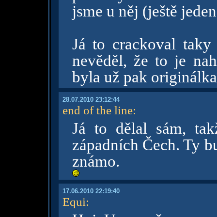
jsme u něj (ještě jede
Já to crackoval taky
nevěděl, že to je na
byla už pak originálka.
28.07.2010 23:12:44
end of the line
:
Já to dělal sám, ta
západních Čech. Ty bu
známo.
17.06.2010 22:19:40
Equi
: