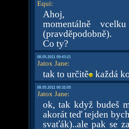
Equi
:
Ahoj,
momentálně vcelku 
(pravděpodobně).
Co ty?
08.05.2011 09:43:21
Jatox Jane
:
tak to určitě
každá ko
08.05.2011 00:32:05
Jatox Jane
:
ok, tak když budeš mí
akorát teď tejden byc
svaťák)..ale pak se z