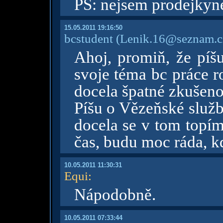
PS: nejsem prodejkyn
15.05.2011 19:16:50
bcstudent
(Lenik.16@seznam.c
Ahoj, promiň, že píšu
svoje téma bc práce 
docela špatné zkušenos
Píšu o Vězeňské služb
docela se v tom topím
čas, budu moc ráda, k
10.05.2011 11:30:31
Equi
:
Nápodobně.
10.05.2011 07:33:44