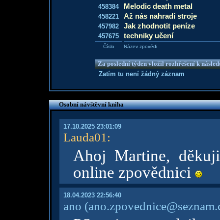
Melodic death metal
458384
Až nás nahradí stroje
458221
Jak zhodnotit peníze
457982
techniky učení
457675
Číslo
Název zpovědi
Za poslední týden vložil rozhřešení k násle
Zatím tu není žádný záznam
Osobní návštěvní kniha
17.10.2025 23:01:09
Lauda01
:
Ahoj Martine, děkuj
online zpovědnici
18.04.2023 22:56:40
ano
(ano.zpovednice@seznam.