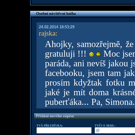
Osobní návštěvní kniha
24.02.2014 18:53:29
rajska
:
Ahojky, samozřejmě, že
gratuluji !!!
Moc jsem
paráda, ani nevíš jakou j
facebooku, jsem tam jak
prosím kdyžtak fotku m
jaké je mít doma krásn
puberťáka... Pa, Simona.
Přidání nového zápisu
TVÁ PŘEZDÍVKA:
TVŮJ E-MAIL: