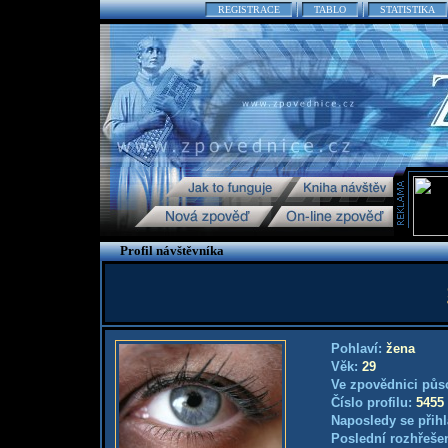
REGISTRACE
TABLO
STATISTIKA
Profil návštěvníka
Pohlaví:
žena
Věk:
29
Ve zpovědnici půs
Číslo profilu:
5455
Naposledy se přihl
Poslední rozhřešen