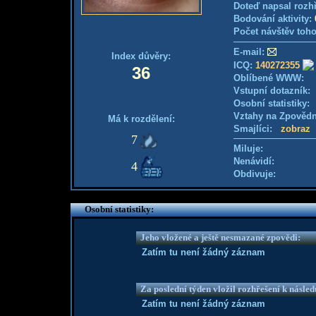
Doteď napsal rozh
Bodování aktivity:
Počet návštěv toho
E-mail:
Index důvěry:
ICQ:
140272355
36
Oblíbené WWW:
Vstupní dotazník
Osobní statistiky
Vztahy na Zpověd
Má k rozdělení:
Smajlíci:
zobraz
7
Miluje:
Nenávidí:
4
Obdivuje:
Osobní statistiky:
Jeho vložené a ještě nesmazané zpovědi:
Zatím tu není žádný záznam
Za poslední týden vložil rozhřešení k násle
Zatím tu není žádný záznam