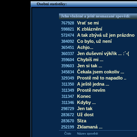
Osobní statistiky:
Jeho vložené a ještě nesmazané zpovědi:
Vrať se mi
767928
K zbláznění
598821
A tak zbývá už jen prázdno
572474
Co bylo, už není
384092
Achjo...
365451
Jen duševní výkřik ... :´-(
360337
Chybíš mi ...
359604
Jen si tak ...
359603
Čekala jsem cokoliv ...
345834
Prostě mě to napadlo ..
329349
A ještě jedna ...
311350
Prostě nevím
311349
Konec
311347
Kdyby ...
311346
Jen tak
298729
Už dost
283672
Slza
283670
Zklamaná ...
252199
Číslo
Název zpovědi