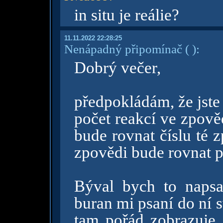
in situ je reálie?
11.11.2022 22:28:25
Nenápadný připomínač
( )
:
Dobrý večer,
předpokládám, že jste s
počet reakcí ve zpověd
bude rovnat číslu té z
zpovědi bude rovnat p
Býval bych to napsa
buran mi psaní do ní 
tam pořád zobrazuje "