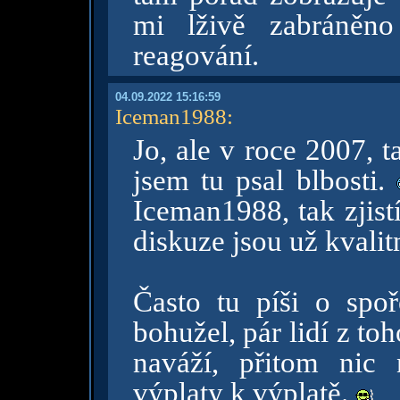
mi lživě zabráněno
reagování.
04.09.2022 15:16:59
Iceman1988
:
Jo, ale v roce 2007, t
jsem tu psal blbosti.
Iceman1988, tak zjist
diskuze jsou už kvalitn
Často tu píši o spoř
bohužel, pár lidí z to
naváží, přitom nic 
výplaty k výplatě.