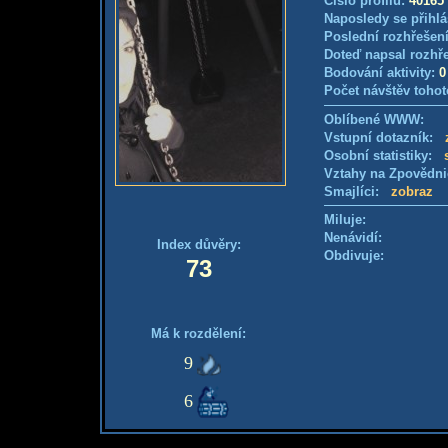
Číslo profilu:
40165
Naposledy se přihlá
Poslední rozhřešení
Doteď napsal rozhř
Bodování aktivity:
0
Počet návštěv tohot
Oblíbené WWW:
Vstupní dotazník:
Osobní statistiky:
Vztahy na Zpovědn
Smajlíci:
zobraz
Miluje:
Nenávidí:
Index důvěry:
Obdivuje:
73
Má k rozdělení:
9
6