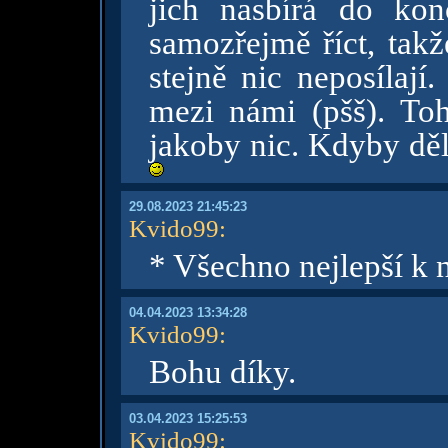
jich nasbírá do ko
samozřejmě říct, takže
stejně nic neposílaj
mezi námi (pšš). To
jakoby nic. Kdyby děl
29.08.2023 21:45:23
Kvido99
:
* Všechno nejlepší k
04.04.2023 13:34:28
Kvido99
:
Bohu díky.
03.04.2023 15:25:53
Kvido99
: