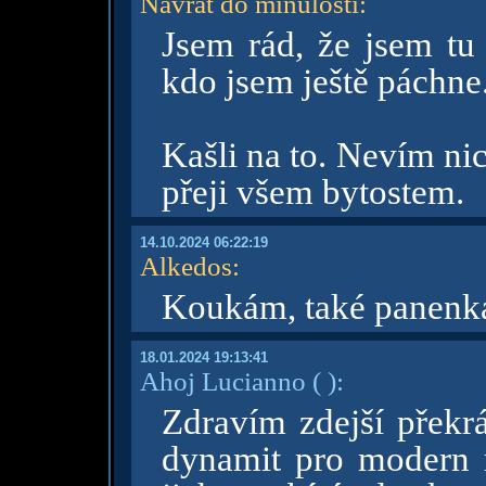
Návrat do minulosti
:
Jsem rád, že jsem tu 
kdo jsem ještě páchne
Kašli na to. Nevím nic
přeji všem bytostem.
14.10.2024 06:22:19
Alkedos
:
Koukám, také panenka
18.01.2024 19:13:41
Ahoj Lucianno
( )
:
Zdravím zdejší překr
dynamit pro modern r