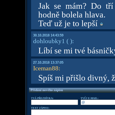
Jak se mám? Do tří
hodně bolela hlava.
Teď už je to lepší
30.10.2018 14:43:59
dohloubky1
( )
:
Líbí se mi tvé básničk
27.10.2018 13:37:05
Iceman88
:
Spíš mi přišlo divný, 
Přidání nového zápisu
TVÁ PŘEZDÍVKA:
TVŮJ E-MAIL:
TEXT ZÁPISU: