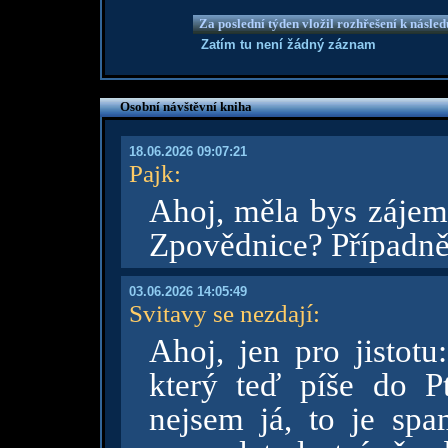
Za poslední týden vložil rozhřešení k násle
Zatím tu není žádný záznam
Osobní návštěvní kniha
18.06.2026 09:07:21
Pajk
:
Ahoj, měla bys zájem 
Zpovědnice? Případně 
03.06.2026 14:05:49
Svitavy se nezdají
:
Ahoj, jen pro jistotu
který teď píše do 
nejsem já, to je sp