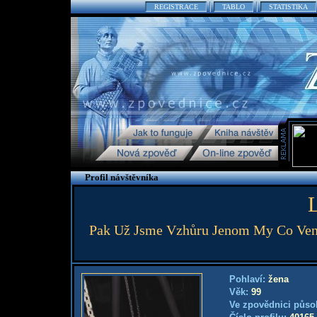
REGISTRACE
TABLO
STATISTIKA
Profil návštěvníka
Pak Už Jsme Vzhůru Jenom My Co Venčím
Pohlaví:
žena
Věk:
99
Ve zpovědnici půso