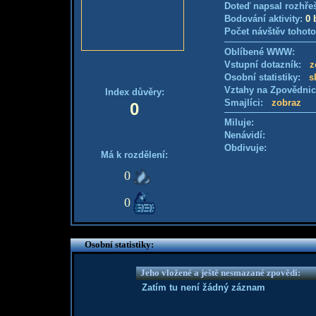
Doteď napsal rozhře
Bodování aktivity:
0 
Počet návštěv tohoto
Oblíbené WWW:
Vstupní dotazník:
z
Osobní statistiky:
s
Vztahy na Zpovědni
Index důvěry:
Smajlíci:
zobraz
0
Miluje:
Nenávidí:
Obdivuje:
Má k rozdělení:
0
0
Osobní statistiky:
Jeho vložené a ještě nesmazané zpovědi:
Zatím tu není žádný záznam