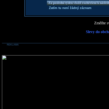
Za poslední týden vložil rozhřešení k násle
Zatím tu není žádný záznam
Změňte sv
Slevy do obch
REKLAMA