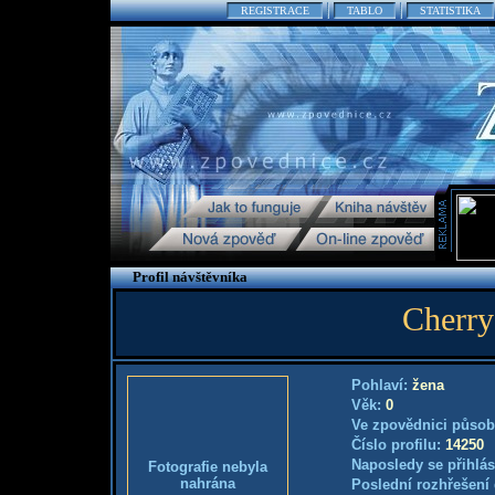
REGISTRACE
TABLO
STATISTIKA
Profil návštěvníka
Cherry
Pohlaví:
žena
Věk:
0
Ve zpovědnici působ
Číslo profilu:
14250
Naposledy se přihlás
Fotografie nebyla
nahrána
Poslední rozhřešení 