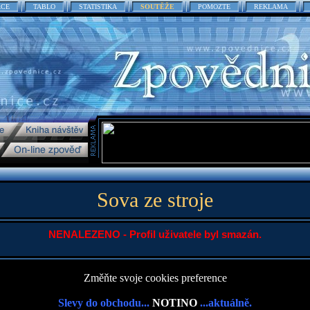
ACE
TABLO
STATISTIKA
SOUTĚŽE
POMOZTE
REKLAMA
Sova ze stroje
NENALEZENO - Profil uživatele byl smazán.
Změňte svoje cookies preference
Slevy do obchodu...
NOTINO
...aktuálně.