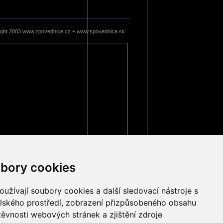
ight 2003 www.zpovednice.cz + www.spovednica.sk
bory cookies
užívají soubory cookies a další sledovací nástroje s
elského prostředí, zobrazení přizpůsobeného obsahu
těvnosti webových stránek a zjištění zdroje