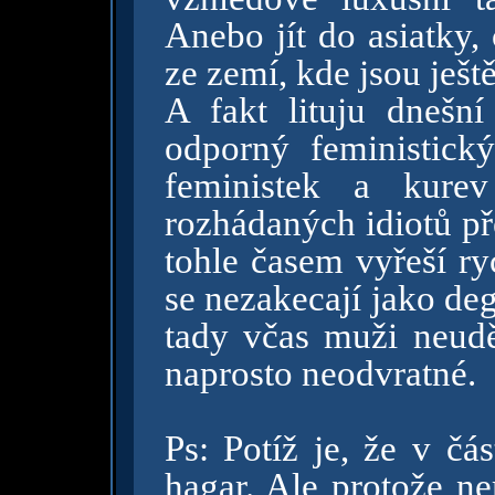
Anebo jít do asiatky,
ze zemí, kde jsou ješt
A fakt lituju dnešn
odporný feministick
feministek a kure
rozhádaných idiotů př
tohle časem vyřeší ry
se nezakecají jako de
tady včas muži neuděl
naprosto neodvratné.
Ps: Potíž je, že v čá
hagar. Ale protože ne