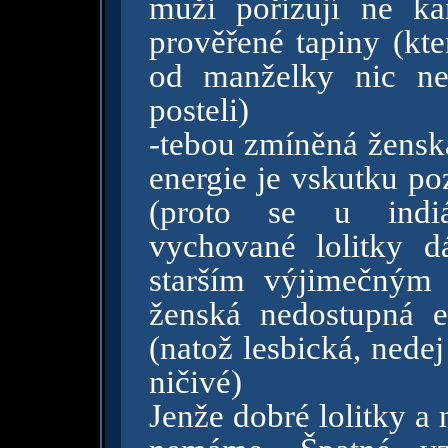
muži pořizují ne k
prověřené tapiny (kte
od manželky nic ne
posteli)
-tebou zmíněná ženská
energie je vskutku poz
(proto se u indi
vychované lolitky 
starším výjimečným
ženská nedostupná en
(natož lesbická, nedej
ničivé)
Jenže dobré lolitky a