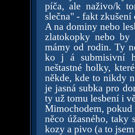
píča, ale naživo/k 
slečna" - fakt zkušení
A na dominy nebo les
zlatokopky nebo by 
mámy od rodin. Ty neb
ko j á submisivní 
neštastné holky, které
někde, kde to nikdy n
je jasná subka pro dom
ty už tomu lesbení i vě
Mimochodem, pokud si
něco úžasného, taky se
kozy a pivo (a to jsem