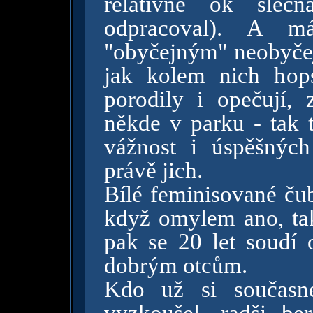
relativně ok sle
odpracoval). A m
"obyčejným" neobyče
jak kolem nich hops
porodily i opečují, z
někde v parku - tak 
vážnost i úspěšných
právě jich.
Bílé feminisované čub
když omylem ano, tak
pak se 20 let soudí o
dobrým otcům.
Kdo už si současn