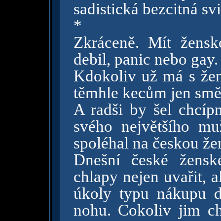
sadistická bezcitná sv
*
Zkráceně. Mít žens
debil, panic nebo gay
Kdokoliv už má s žen
těmhle kecům jen smě
A radši by šel chcíp
svého největšího mu
spoléhal na českou že
Dnešní české žensk
chlapy nejen uvařit, a
úkoly typu nákupu d
nohu. Cokoliv jim chl