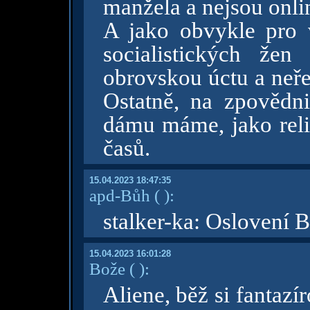
manžela a nejsou onli
A jako obvykle pro 
socialistických že
obrovskou úctu a neře
Ostatně, na zpovědni
dámu máme, jako reli
časů.
15.04.2023 18:47:35
apd-Bůh
( )
:
stalker-ka: Oslovení B
15.04.2023 16:01:28
Bože
( )
:
Aliene, běž si fantaz