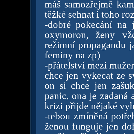
máš samozřejmě kama
těžké sehnat i toho r
-dobré pokecání na 
oxymoron, ženy vžd
režimní propagandu j
feminy na zp)
-přátelství mezi muže
chce jen vykecat ze s
on si chce jen zašu
panic, ona je zadaná 
krizi přijde nějaké vy
-tebou zmíněná potřeb
ženou funguje jen do