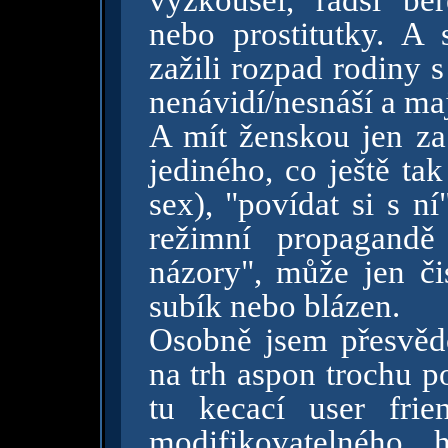
vyzkoušel, radši ber
nebo prostitutky. A 
zažili rozpad rodiny 
nenávidí/nesnáší a maj
A mít ženskou jen z
jediného, co ještě ta
sex), "povídat si s n
režimní propagandě
názory", může jen či
subík nebo blázen.
Osobně jsem přesvědč
na trh aspon trochu p
tu kecací user fri
modifikovatelného 