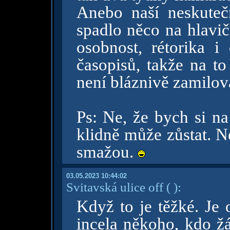
Anebo naší neskuteč
spadlo něco na hlavič
osobnost, rétorika i
časopisů, takže na t
není bláznivě zamilo
Ps: Ne, že bych si na
klidně může zůstat. N
smažou.
03.05.2023 10:44:02
Svitavská ulice off
( )
:
Když to je těžké. Je
incela někoho, kdo ž