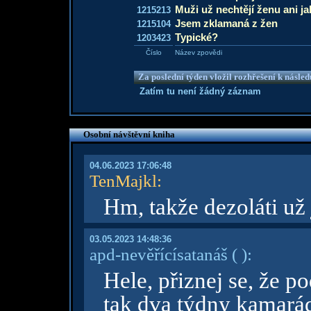
Muži už nechtějí ženu ani 
1215213
Jsem zklamaná z žen
1215104
Typické?
1203423
Číslo
Název zpovědi
Za poslední týden vložil rozhřešení k násle
Zatím tu není žádný záznam
Osobní návštěvní kniha
04.06.2023 17:06:48
TenMajkl
:
Hm, takže dezoláti už
03.05.2023 14:48:36
apd-nevěřícísatanáš
( )
:
Hele, přiznej se, že p
tak dva týdny kamará