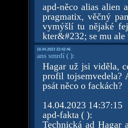
apd-něco alias alien 
pragmatix, věčný pan
vymýšlí tu nějaké fe
kter&#232; se mu ale
18.04.2023 22:42:46
ans smrdí
( )
:
Hagar už jsi viděla, 
profil tojsemvedela? 
psát něco o fackách?
14.04.2023 14:37:15
apd-fakta ( ):
Technická ad Hagar 