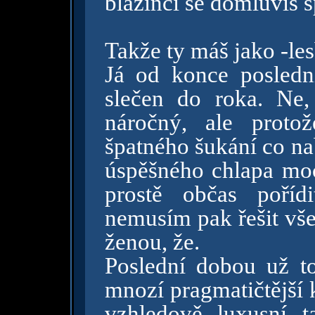
blázinci se domluvíš s
Takže ty máš jako -le
Já od konce posledn
slečen do roka. Ne,
náročný, ale proto
špatného šukání co nab
úspěšného chlapa moc
prostě občas poříd
nemusím pak řešit vše
ženou, že.
Poslední dobou už t
mnozí pragmatičtější 
vzhledově luxusní t