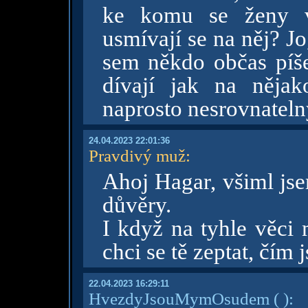
ke komu se ženy v
usmívají se na něj? J
sem někdo občas píše
dívají jak na něja
naprosto nesrovnatelný
24.04.2023 22:01:36
Pravdivý muž
:
Ahoj Hagar, všiml jse
důvěry.
I když na tyhle věci 
chci se tě zeptat, čím 
22.04.2023 16:29:11
HvezdyJsouMymOsudem
( )
: