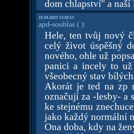
dom chlapství" a naší
15.04.2023 13:42:13
apd-souhlas
( )
:
Hele, ten tvůj nový č
celý život úspěšný d
nového, ohle už popsa
panici a incely to u
všeobecný stav bílých
Akorát je ted na zp 
označují za -lesby- a 
ke stejnému znechucení
jako každý normální 
Ona doba, kdy na ženy