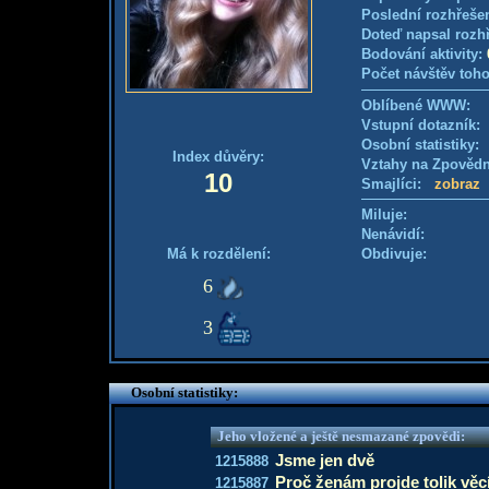
Poslední rozhřešen
Doteď napsal rozh
Bodování aktivity:
Počet návštěv toho
Oblíbené WWW:
Vstupní dotazník: 
Osobní statistiky
Index důvěry:
Vztahy na Zpověd
10
Smajlíci:
zobraz
Miluje:
Nenávidí:
Má k rozdělení:
Obdivuje:
6
3
Osobní statistiky:
Jeho vložené a ještě nesmazané zpovědi:
Jsme jen dvě
1215888
Proč ženám projde tolik věc
1215887