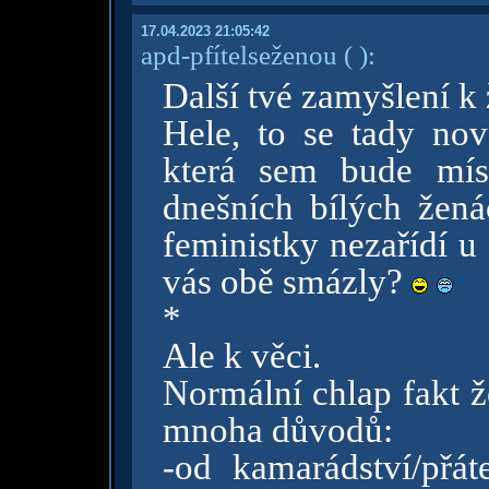
17.04.2023 21:05:42
apd-pfítelseženou
( )
:
Další tvé zamyšlení k
Hele, to se tady nov
která sem bude mís
dnešních bílých žená
feministky nezařídí u
vás obě smázly?
*
Ale k věci.
Normální chlap fakt 
mnoha důvodů:
-od kamarádství/přát