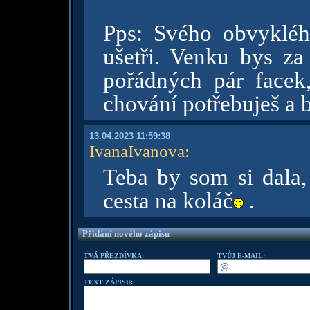
Pps: Svého obvykléh
ušetři. Venku bys za
pořádných pár facek
chování potřebuješ a b
13.04.2023 11:59:38
IvanaIvanova
:
Teba by som si dala,
cesta na koláč
.
Přidání nového zápisu
TVÁ PŘEZDÍVKA:
TVŮJ E-MAIL:
TEXT ZÁPISU: