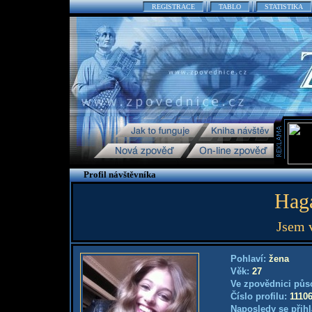
REGISTRACE
TABLO
STATISTIKA
Profil návštěvníka
Hag
Jsem 
Pohlaví:
žena
Věk:
27
Ve zpovědnici půs
Číslo profilu:
1110
Naposledy se přihl