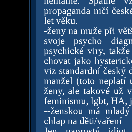
nemáme. Špatné vz
propaganda ničí česk
let věku.
-ženy na muže při větší
svoje psycho diag
psychické viry, takže
chovat jako hysterick
viz standardní český
manžel (toto neplatí
ženy, ale takové už 
feminismu, lgbt, HA,
--ženskou má mladý
chlap na děti/vaření
Jen naprostý idio