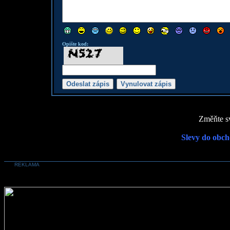
Opište kod:
Změňte sv
Slevy do obch
REKLAMA