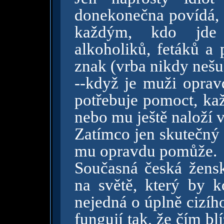
donekonečna povídá, 
každým, kdo jde 
alkoholiků, fetáků a 
znak (vrba nikdy nešu
--když je muži opravd
potřebuje pomoct, kaž
nebo mu ještě naloží v
Zatímco jen skutečný p
mu opravdu pomůže.
Současná česká žensk
na světě, který by 
nejedná o úplně cizíh
fungují tak, že čím blí