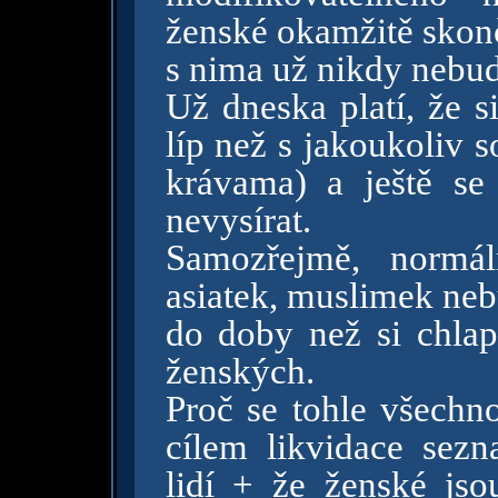
ženské okamžitě skonč
s nima už nikdy nebude
Už dneska platí, že s
líp než s jakoukoliv 
krávama) a ještě se
nevysírat.
Samozřejmě, normál
asiatek, muslimek ne
do doby než si chlapi
ženských.
Proč se tohle všechno
cílem likvidace sezn
lidí + že ženské js