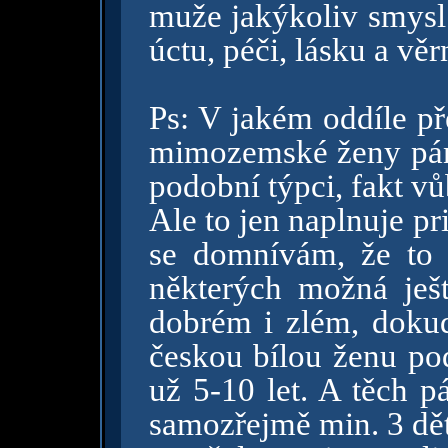
muže jakýkoliv smysl
úctu, péči, lásku a vě
Ps: V jakém oddíle př
mimozemské ženy pán
podobní týpci, fakt v
Ale to jen naplnuje p
se domnívám, že to 
některých možná ješt
dobrém i zlém, dokud
českou bílou ženu po
už 5-10 let. A těch p
samozřejmě min. 3 dět