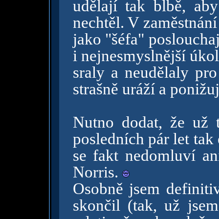
udělají tak blbě, a
nechtěl. V zaměstnán
jako "šéfa" poslouchaj
i nejnesmyslnější úko
sraly a neudělaly pro
strašně uráží a ponižuj
Nutno dodat, že už 
posledních pár let tak
se fakt nedomluví an
Norris.
Osobně jsem definiti
skončil (tak, už jsem