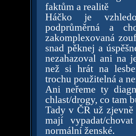
faktům a realitě
Háčko je vzhledov
podprůměrná a cho
zakomplexovaná zoufa
snad pěknej a úspěšne
nezahazoval ani na je
než si hrát na lesbe
trochu použitelná a ne
Ani neřeme ty diagn
chlast/drogy, co tam 
Tady v ČR už zjevně s
mají vypadat/chovat
normální ženské.