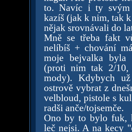
to. Navíc i ty svým
kazíš (jak k nim, tak 
nějak srovnávali do lat
Mně se třeba fakt v
nelíbíš + chování má
moje bejvalka byla 
(proti nim tak 2/10
mody). Kdybych už
ostrově vybrat z dneš
velbloud, pistole s k
radši anče/tojsemče.
Ono by to bylo fuk, 
leč nejsi. A na kecy 