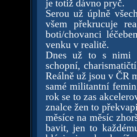
je totiž dávno pryč.
Serou už úplně všec
všem překrucuje rea
boti/chovanci léčebe
venku v realitě.
Dnes už to s nimi b
schopní, charismatičt
Reálně už jsou v ČR m
samé militantní femin
rok se to zas akcelero
znalce žen to překvapi
měsíce na měsíc zhorš
bavit, jen to každém