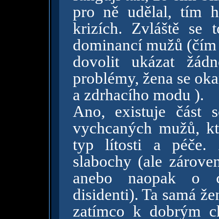
pro ně udělal, tím 
krizích. Zvláště se
dominancí mužů (čím 
dovolit ukázat žád
problémy, žena se oka
a zdrhacího modu ).
Ano, existuje část 
vychcaných mužů, kte
typ lítosti a péče.
slabochy (ale zároven
anebo naopak o cel
disidenti). Ta samá že
zatímco k dobrým c