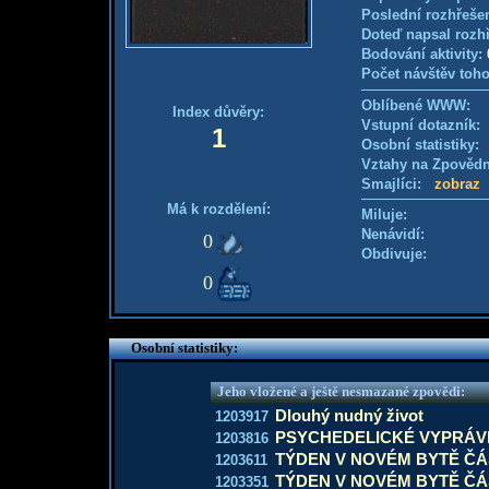
Poslední rozhřešen
Doteď napsal rozh
Bodování aktivity:
Počet návštěv toho
Oblíbené WWW:
Index důvěry:
Vstupní dotazník
1
Osobní statistiky
Vztahy na Zpověd
Smajlíci:
zobraz
Má k rozdělení:
Miluje:
Nenávidí:
0
Obdivuje:
0
Osobní statistiky:
Jeho vložené a ještě nesmazané zpovědi:
Dlouhý nudný život
1203917
PSYCHEDELICKÉ VYPRÁVĚ
1203816
TÝDEN V NOVÉM BYTĚ ČÁS
1203611
TÝDEN V NOVÉM BYTĚ ČÁS
1203351