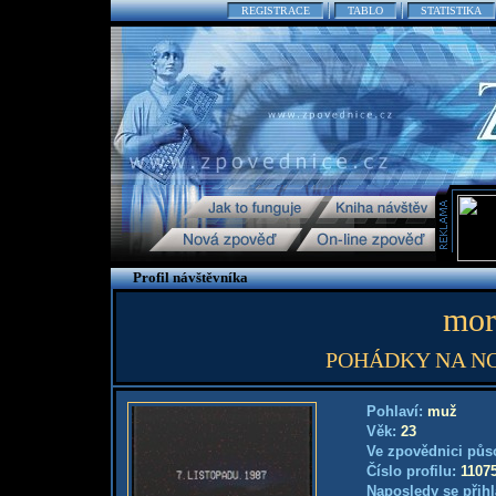
REGISTRACE
TABLO
STATISTIKA
Profil návštěvníka
mort
POHÁDKY NA N
Pohlaví:
muž
Věk:
23
Ve zpovědnici půs
Číslo profilu:
1107
Naposledy se přihl