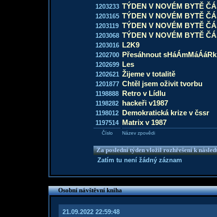
TÝDEN V NOVÉM BYTĚ ČÁ
1203233
TÝDEN V NOVÉM BYTĚ ČÁ
1203165
TÝDEN V NOVÉM BYTĚ ČÁ
1203119
TÝDEN V NOVÉM BYTĚ ČÁS
1203068
L2K9
1203016
Přesáhnout sHáÁmMáÁáR
1202700
Les
1202699
Žijeme v totalitě
1202621
Chtěl jsem oživit tvorbu
1201877
Retro v Lídlu
1198888
hackeři v1987
1198282
Demokratická krize v čssr
1198012
Matrix v 1987
1197514
Číslo
Název zpovědi
Za poslední týden vložil rozhřešení k násle
Zatím tu není žádný záznam
Osobní návštěvní kniha
21.09.2022 22:59:48