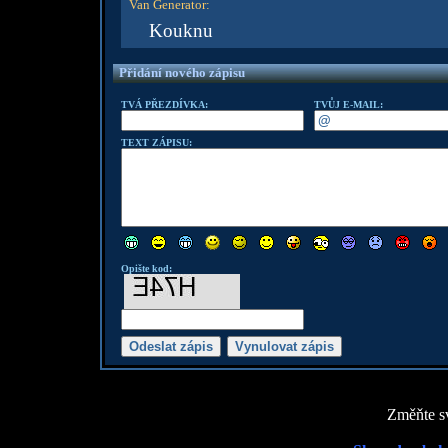
Van Generator
:
Kouknu
Přidání nového zápisu
TVÁ PŘEZDÍVKA:
TVŮJ E-MAIL:
TEXT ZÁPISU:
Opište kod:
Změňte sv