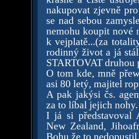
nakupovat zjevně pro
se nad sebou zamyslel
nemohu koupit nové ne
k vejplatě...(za totali
rodinný život a já st
STARTOVAT druhou pů
O tom kde, mně přew
asi 80 letý, majitel r
A pak jakýsi čs. age
za to líbal jejich nohy.
I já si představoval 
New Zealand, Jihoafr
Bohu že to nedopustil