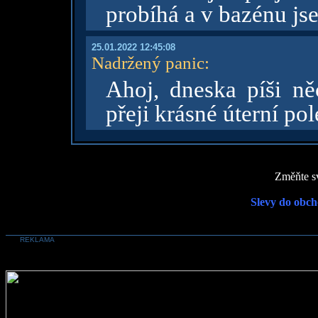
probíhá a v bazénu js
25.01.2022 12:45:08
Nadržený panic
:
Ahoj, dneska píši ně
přeji krásné úterní po
Změňte sv
Slevy do obch
REKLAMA