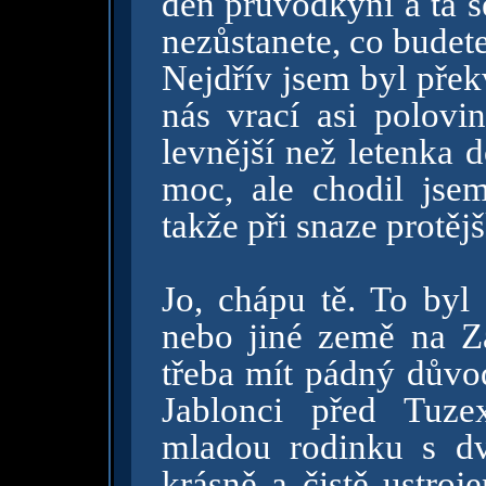
den průvodkyni a ta s
nezůstanete, co budet
Nejdřív jsem byl překv
nás vrací asi polovi
levnější než letenka 
moc, ale chodil jsem
takže při snaze protějš
Jo, chápu tě. To by
nebo jiné země na Zá
třeba mít pádný důvod
Jablonci před Tuz
mladou rodinku s d
krásně a čistě ustroj