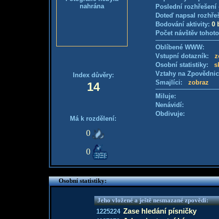
nahrána
Poslední rozhřešení 
Doteď napsal rozhře
Bodování aktivity:
0 
Počet návštěv tohoto
Oblíbené WWW:
Vstupní dotazník:
z
Osobní statistiky:
s
Vztahy na Zpovědni
Index důvěry:
Smajlíci:
zobraz
14
Miluje:
Nenávidí:
Obdivuje:
Má k rozdělení:
0
0
Osobní statistiky:
Jeho vložené a ještě nesmazané zpovědi:
Zase hledání písničky
1225224