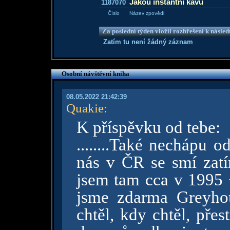
Jakou instantní kávu
1187070
Číslo
Název zpovědi
Za poslední týden vložil rozhřešení k násle
Zatím tu není žádný záznam
Osobní návštěvní kniha
08.05.2022 21:42:39
Quakie
:
K příspěvku od tebe:
........Také nechápu 
nás v ČR se smí zatí
jsem tam cca v 1995 +
jsme zdarma Greyho
chtěl, kdy chtěl, pře