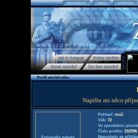
REGISTRACE
TABLO
STATISTIKA
Profil návštěvníka
Napište mi něco příjem
Pohlaví:
muž
Věk:
72
Ve zpovědnici působ
Číslo profilu:
102596
Naposledy se přihlás
Fotografie nebyla