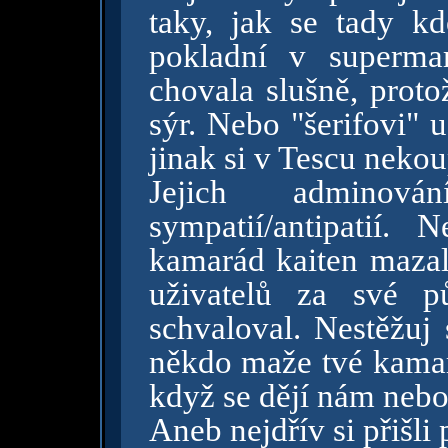
taky, jak se tady kd
pokladní v superma
chovala slušně, proto
sýr. Nebo "šerifovi" 
jinak si v Tescu nekou
Jejich adminov
sympatií/antipatií. 
kamarád kaiten mazal
uživatelů za své p
schvaloval. Nestěžuj 
někdo maže tvé kamar
když se dějí nám neb
Aneb nejdřív si přišli p