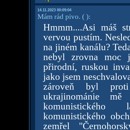
14.11.2023 00:09:04
Mám rád pivo.
( )
:
Hmmm....Asi máš st
vervou pustím. Nesled
na jiném kanálu? Teda
nebyl zrovna moc ji
přirodní, ruskou inva
jako jsem neschvalova
zároveň byl proti
ukrajinománie mě 
komunistického 
komunistického obch
zemřel "Černohors