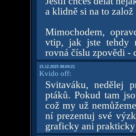
Jestli chceš dělat něja
a klidně si na to zalo
Mimochodem, opravd
vtip, jak jste tehdy
rovná číslu zpovědi - c
15.12.2025 08:04:21
Kvido off:
Svitaváku, nedělej 
ptáků. Pokud tam jsou
což my už nemůžeme, 
ní prezentuj své výzk
graficky ani prakticky