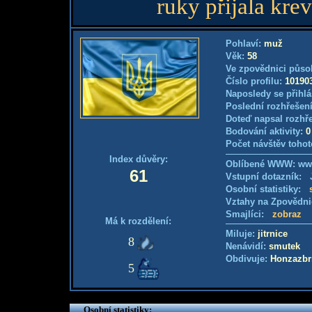
ruky přijala kre
Pohlaví:
muž
Věk:
58
Ve zpovědnici půso
Číslo profilu:
10190
Naposledy se přihlá
Poslední rozhřešení
Doteď napsal rozhř
Bodování aktivity:
0
Počet návštěv tohot
Index důvěry:
Oblíbené WWW: www
61
Vstupní dotazník: J
Osobní statistiky:
Vztahy na Zpovědn
Smajlíci:
zobraz
Má k rozdělení:
Miluje:
jitrnice
8
Nenávidí:
smutek
Obdivuje:
Honzazbr
5
Osobní statistiky: