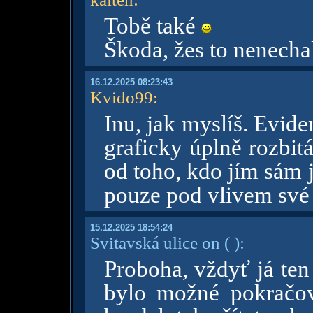
Tobě také
Škoda, žes to nenechal
16.12.2025 08:23:43
Kvido99
:
Inu, jak myslíš. Evide
graficky úplně rozbit
od toho, kdo jím sám j
pouze pod vlivem své d
15.12.2025 18:54:24
Svitavská ulice on
( )
:
Proboha, vždyť já ten
bylo možné pokračov