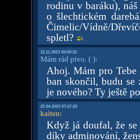
rodinu v baráku), náš
o šlechtickém darebá
Čimelic/Vídně/Dřevíče
spletl?
12.11.2023 00:09:52
Mám rád pivo.
( )
:
Ahoj. Mám pro Tebe 
ban skončil, budu se 
je nového? Ty ještě po
25.04.2023 07:27:20
kaiten
:
Když já doufal, že se
díky adminování, žens