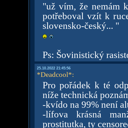
"už vím, že nemám kl
potřeboval vzít k ru
slovensko-český... "
Ps: Šovinistický rasis
25.10.2022 21:45:56
*Deadcool*
:
Pro pořádek k té odp
níže technická pozná
-kvído na 99% není alte
-lífova krásná man
prostitutka, ty censor