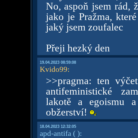
No, aspoň jsem rád, ž
jako je Pražma, které
jaký jsem zoufalec
Přeji hezký den
19.04.2023 08:59:08
Kvido99
:
>>pragma: ten výče
antifeministické za
lakotě a egoismu a
obžerství!
18.04.2023 12:32:05
apd-antifa
( )
: