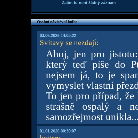
Zatím tu není žádný záznam
Osobní návštěvní kniha
03.06.2026 14:05:22
Svitavy se nezdají
:
Ahoj, jen pro jistotu
který teď píše do 
nejsem já, to je sp
vymyslet vlastní přez
To jen pro případ, že
strašně ospalý a n
samozřejmost unikla..
01.01.2026 00:30:07
kaiten
: