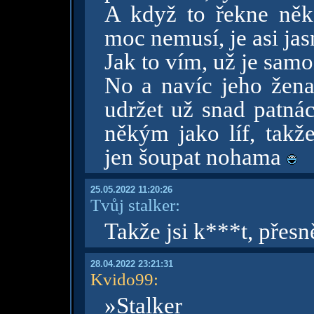
A když to řekne něk
moc nemusí, je asi jas
Jak to vím, už je sam
No a navíc jeho žena
udržet už snad patnác
někým jako líf, takž
jen šoupat nohama
25.05.2022 11:20:26
Tvůj stalker:
Takže jsi k***t, přesn
28.04.2022 23:21:31
Kvido99
:
»Stalker