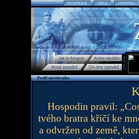
REGISTRACE
TABLO
STATISTIKA
Profil návštěvníka
K
Hospodin pravil: „Cos 
tvého bratra křičí ke m
a odvržen od země, která