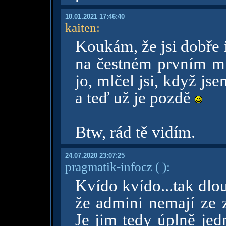
10.01.2021 17:46:40
kaiten
:
Koukám, že jsi dobře
na čestném prvním mí
jo, mlčel jsi, když j
a teď už je pozdě
Btw, rád tě vidím.
24.07.2020 23:07:25
pragmatik-infocz
( )
:
Kvído kvído...tak dlo
že admini nemají ze 
Je jim tedy úplně jed