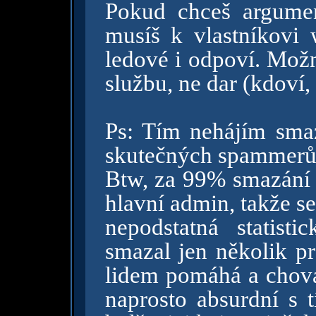
Pokud chceš argumen
musíš k vlastníkovi 
ledové i odpoví. Možn
službu, ne dar (kdoví,
Ps: Tím nehájím smaz
skutečných spammerů 
Btw, za 99% smazání p
hlavní admin, takže s
nepodstatná statist
smazal jen několik pr
lidem pomáhá a chová 
naprosto absurdní s 