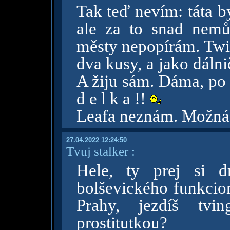
Tak teď nevím: táta b
ale za to snad nem
městy nepopírám. Tw
dva kusy, a jako dáln
A žiju sám. Dáma, po 
d e l k a !!
Leafa neznám. Možná 
27.04.2022 12:24:50
Tvuj stalker :
Hele, ty prej si d
bolševického funkcio
Prahy, jezdíš tv
prostitutkou?