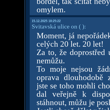
bordel, tak sčítat neby
omylem.
15.12.2025 18:25:22
Svitavská ulice on
( )
:
Moment, já nepořádek
celých 20 let. 20 let!
Za to, že doprostřed 
nemůžu.
To moje nejsou žád
oprava dlouhodobě z
jste se toho mohli ch
dal veřejně k disp
stáhnout, můžu je pos