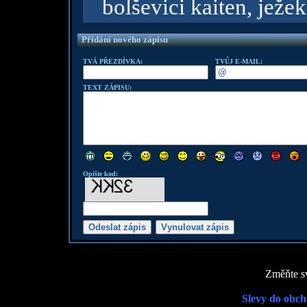
bolševici kaiten, ježek,
Přidání nového zápisu
TVÁ PŘEZDÍVKA:
TVŮJ E-MAIL:
TEXT ZÁPISU:
Opište kod:
Změňte sv
Slevy do obch